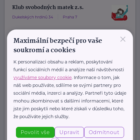
Klub svobodných matek z.s.
Dukelských hrdinů 34
Praha 7
×
"Pomáháme rodičům a jejich dětem."
Maximální bezpečí pro vaše
Rodinám samoživitelů z celé ČR
soukromí a cookies
poskytujeme finanční, materiální,
K personalizaci obsahu a reklam, poskytování
odbornou právní ...
funkcí sociálních médií a analýze naší návštěvnosti
využíváme soubory cookie
. Informace o tom, jak
https://www.klubsvobodnychmatek.cz/
náš web používáte, sdílíme se svými partnery pro
+420 800 995 511
sociální média, inzerci a analýzy. Partneři tyto údaje
info@klubsvobodnychmatek.cz
mohou zkombinovat s dalšími informacemi, které
jste jim poskytli nebo které získali v důsledku toho,
že používáte jejich služby.
Zobrazit přehled společností
Povolit vše
Upravit
Odmítnout