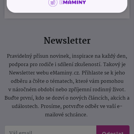
Newsletter
Pravidelný přísun novinek, inspirace na každý den,
podpora pro rodiče i sdílení zkušeností. Takový je
Newsletter webu eMaminy.cz. Přihlaste se k jeho
odběru a čtěte o tématech, které vám pomohou
v náročném období nebo zpříjemní rodinný život.
Buďte první, kdo se dozví o nových článcích, akcích a
událostech. Prosíme, potvrďte odběr ve vaší e-
mailové schránce.
Odeslat