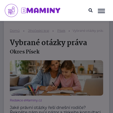
Domů
Jihočeský kraj
Písek
Vybrané otázky práva
Vybrané otázky práva
Okres Písek
Redakce eMaminy.cz
Jaké právní otázky řeší dnešní rodiče?
Řekněte nám svůj názor a získejte konzultaci