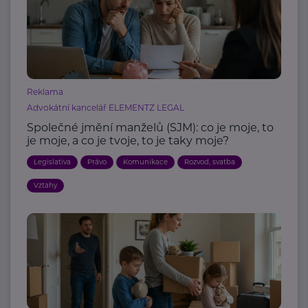
Reklama
Advokátní kancelář ELEMENTZ LEGAL
Společné jmění manželů (SJM): co je moje, to
je moje, a co je tvoje, to je taky moje?
Legislativa
Právo
Komunikace
Rozvod, svatba
Vztahy