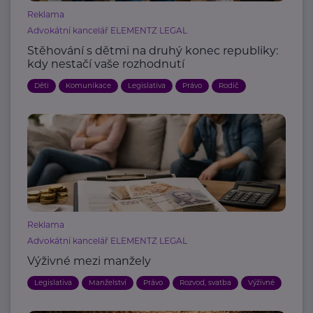
Reklama
Advokátní kancelář ELEMENTZ LEGAL
Stěhování s dětmi na druhý konec republiky:
kdy nestačí vaše rozhodnutí
Děti
Komunikace
Legislativa
Právo
Rodič
Reklama
Advokátní kancelář ELEMENTZ LEGAL
Výživné mezi manžely
Legislativa
Manželství
Právo
Rozvod, svatba
Výživné