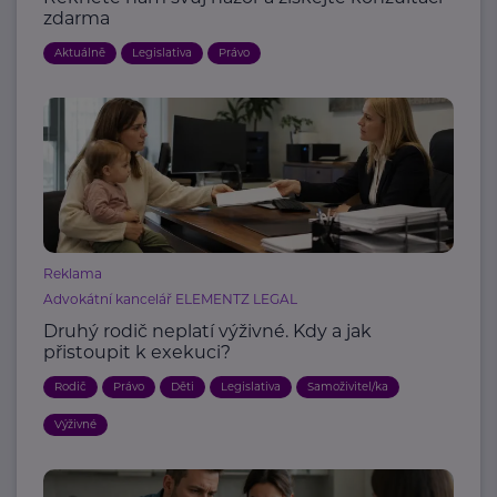
zdarma
Aktuálně
Legislativa
Právo
Reklama
Advokátní kancelář ELEMENTZ LEGAL
Druhý rodič neplatí výživné. Kdy a jak
přistoupit k exekuci?
Rodič
Právo
Děti
Legislativa
Samoživitel/ka
Výživné