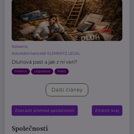
Reklama
Advokátní kancelář ELEMENTZ LEGAL
Dluhová past a jak z ní ven?
Finance
Legislativa
Právo
Další články
Zobrazit přehled společností
Změnit kraj
Společnosti