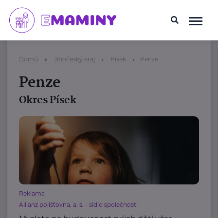
Domů
Jihočeský kraj
Písek
Penze
Penze
Okres Písek
Reklama
Allianz pojišťovna, a. s. - sídlo společnosti