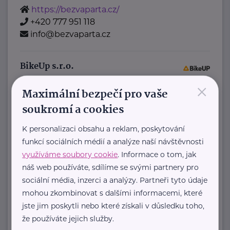
https://bezvaparta.cz/
+420 777 951 118
info@bezvaparta.cz
BikeUp s.r.o.
×
Stehlíkova 1233
Slaný 1
Maximální bezpečí pro vaše
Jsme BikeUP
soukromí a cookies
– měníme způsob, jakým děti jezdí na
kolech!
K personalizaci obsahu a reklam, poskytování
funkcí sociálních médií a analýze naší návštěvnosti
Místo neustálého nakupování nových
využíváme soubory cookie
. Informace o tom, jak
kol ...
náš web používáte, sdílíme se svými partnery pro
sociální média, inzerci a analýzy. Partneři tyto údaje
https://bikeup.rent/cs
+420 702 133 192
mohou zkombinovat s dalšími informacemi, které
hello@bikeup.rent
jste jim poskytli nebo které získali v důsledku toho,
že používáte jejich služby.