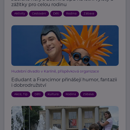
zážitky pro celou rodinu
Aktivity
Cestování
Děti
Rodina
Zábava
Hudební divadlo v Karlíně, příspěvková organizace
Edudant a Francimor přinášejí humor, fantazii
i dobrodružství
Akce, Tip
Děti
Kultura
Rodina
Zábava