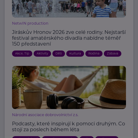
NetwIN production
Jiráskův Hronov 2026 zve celé rodiny. Nejstarší
festival amatérského divadla nabídne téměř
150 představení
Akce, Tip
Aktivity
Děti
Kultura
Rodina
Zábava
Národní asociace dobrovolnictví z.s.
Podcasty, které inspirují k pomoci druhým. Co
stojí za poslech během léta