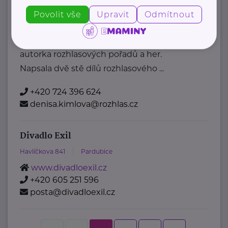
Denisa Kimlová
Povolit vše
Upravit
Odmítnout
Krkonošská 153
Vrchlabí
Moderátorka Rádia Junior, spisovatelka a
autorka rozhlasových pořadů a her.
Napsala dvě stě dílů rozhlasového ...
+420 724 396 624
denisa.kimlova@rozhlas.cz
Divadlo Exil
Havlíčkova 841
Pardubice
www.divadloexil.cz
+420 605 251 596
posta@divadloexil.cz