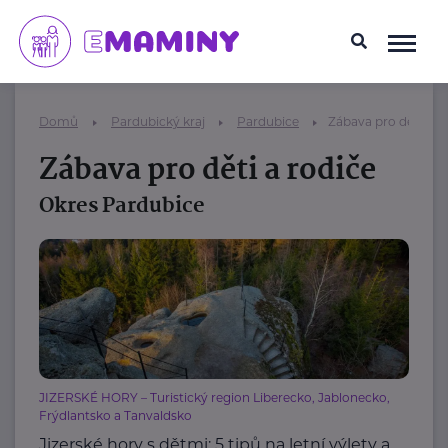
Domů
Pardubický kraj
Pardubice
Zábava pro děti a r
Zábava pro děti a rodiče
Okres Pardubice
JIZERSKÉ HORY – Turistický region Liberecko, Jablonecko,
Frýdlantsko a Tanvaldsko
Jizerské hory s dětmi: 5 tipů na letní výlety a