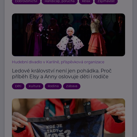
Dobrovolnictví
Handicap, porucha
Relax
Zajímavost
Hudební divadlo v Karlíně, příspěvková organizace
Ledové království není jen pohádka. Proč
příběh Elsy a Anny oslovuje děti i rodiče
Děti
Kultura
Rodina
Zábava