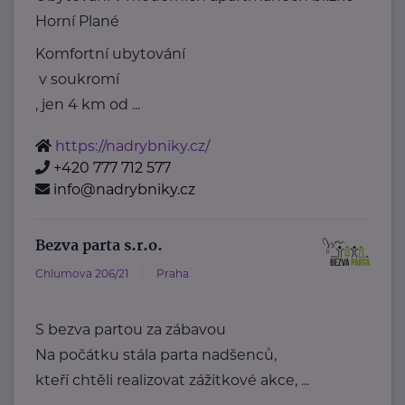
Horní Plané
Komfortní ubytování
v soukromí
, jen 4 km od ...
https://nadrybniky.cz/
+420 777 712 577
info@nadrybniky.cz
Bezva parta s.r.o.
Chlumova 206/21
Praha
S bezva partou za zábavou
Na počátku stála parta nadšenců,
kteří chtěli realizovat zážitkové akce, ...