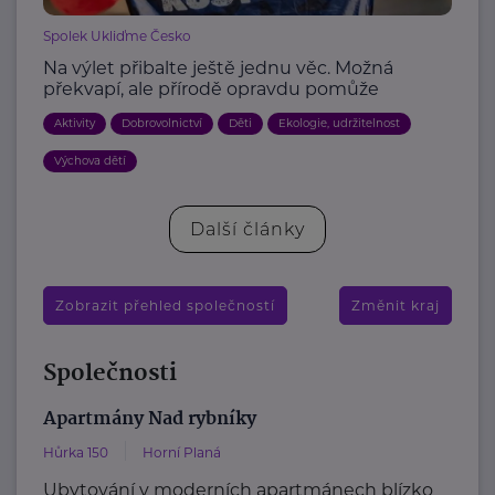
Spolek Ukliďme Česko
Na výlet přibalte ještě jednu věc. Možná
překvapí, ale přírodě opravdu pomůže
Aktivity
Dobrovolnictví
Děti
Ekologie, udržitelnost
Výchova dětí
Další články
Zobrazit přehled společností
Změnit kraj
Společnosti
Apartmány Nad rybníky
Hůrka 150
Horní Planá
Ubytování v moderních apartmánech blízko