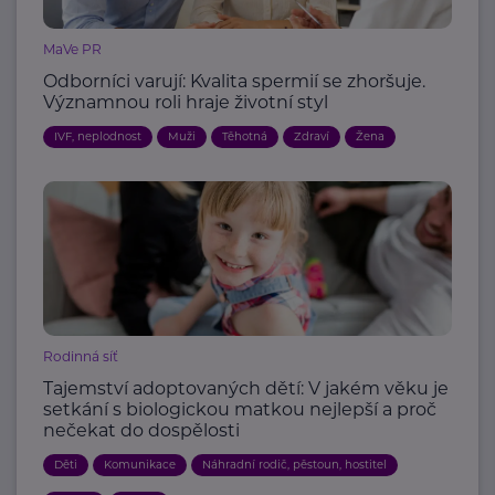
MaVe PR
Odborníci varují: Kvalita spermií se zhoršuje.
Významnou roli hraje životní styl
IVF, neplodnost
Muži
Těhotná
Zdraví
Žena
Rodinná síť
Tajemství adoptovaných dětí: V jakém věku je
setkání s biologickou matkou nejlepší a proč
nečekat do dospělosti
Děti
Komunikace
Náhradní rodič, pěstoun, hostitel