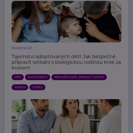
Rodinná síť
Tajemství adoptovaných dětí: Jak bezpečně
připravit setkání s biologickou rodinou krok za
krokem
Děti
Komunikace
Náhradní rodič, pěstoun, hostitel
Rodina
Vztahy