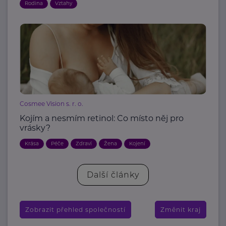
Rodina
Vztahy
Cosmee Vision s. r. o.
Kojím a nesmím retinol: Co místo něj pro
vrásky?
Krása
Péče
Zdraví
Žena
Kojení
Další články
Zobrazit přehled společností
Změnit kraj