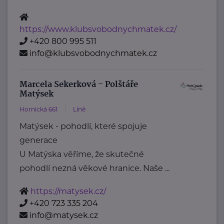
https://www.klubsvobodnychmatek.cz/
+420 800 995 511
info@klubsvobodnychmatek.cz
Marcela Sekerková - Polštáře
Matýsek
Hornická 661
Líně
Matýsek - pohodlí, které spojuje
generace
U Matýska věříme, že skutečné
pohodlí nezná věkové hranice. Naše ...
https://matysek.cz/
+420 723 335 204
info@matysek.cz