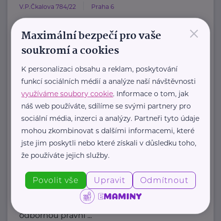
V.P.Čkalova 784/22
Praha 6
×
HOST Home-Start Česká republika je
Maximální bezpečí pro vaše
nezisková organizace, která již více
soukromí a cookies
než 20 let podporuje ...
K personalizaci obsahu a reklam, poskytování
https://www.hostcz.org/
funkcí sociálních médií a analýze naší návštěvnosti
+420 776 556 829
využíváme soubory cookie
. Informace o tom, jak
produkce@hostcz.org
náš web používáte, sdílíme se svými partnery pro
sociální média, inzerci a analýzy. Partneři tyto údaje
Klub svobodných matek z.s.
mohou zkombinovat s dalšími informacemi, které
jste jim poskytli nebo které získali v důsledku toho,
Dukelských hrdinů 34
Praha 7
že používáte jejich služby.
"Pomáháme rodičům a jejich dětem."
Povolit vše
Upravit
Odmítnout
Rodinám samoživitelů z celé ČR
poskytujeme finanční, materiální,
odbornou právní ...