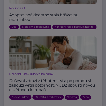
Rodinná síť
Adoptovaná dcera se stala bříškovou
maminkou
Děti
Mateřství a rodičovství
Náhradní rodič, pěstoun, hostitel
Národní ústav duševního zdraví
Duševní zdraví v těhotenství a po porodu si
zaslouží větší pozornost. NUDZ spouští novou
osvětovou kampaň
Duševní zdraví
Mateřství a rodičovství
Těhotná
Žena