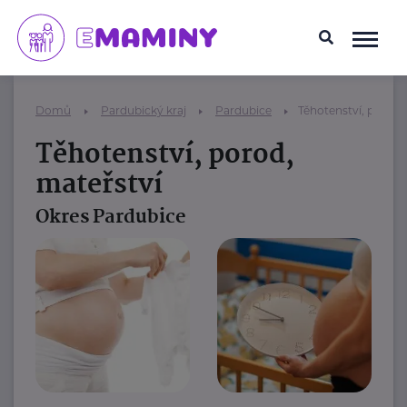
Domů
Pardubický kraj
Pardubice
Těhotenství, porod,
Těhotenství, porod,
mateřství
Okres Pardubice