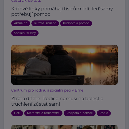
Cesta z krize, z. ú.
Krizové linky pomáhají tisícům lidí. Teď samy
potřebují pomoc
Aktuálně
Krizová situace
Podpora a pomoc
Sociální služby
Centrum pro rodinu a sociální péči v Brně
Ztráta dítěte: Rodiče nemusí na bolest a
truchlení zůstat sami
Děti
Mateřství a rodičovství
Podpora a pomoc
Rodič