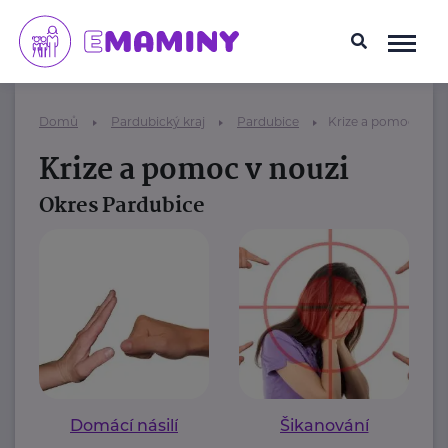
Domů
Pardubický kraj
Pardubice
Krize a pomoc v no
Krize a pomoc v nouzi
Okres Pardubice
Domácí násilí
Šikanování