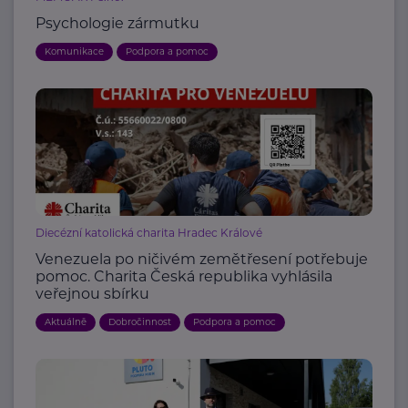
Psychologie zármutku
Komunikace
Podpora a pomoc
Diecézní katolická charita Hradec Králové
Venezuela po ničivém zemětřesení potřebuje
pomoc. Charita Česká republika vyhlásila
veřejnou sbírku
Aktuálně
Dobročinnost
Podpora a pomoc