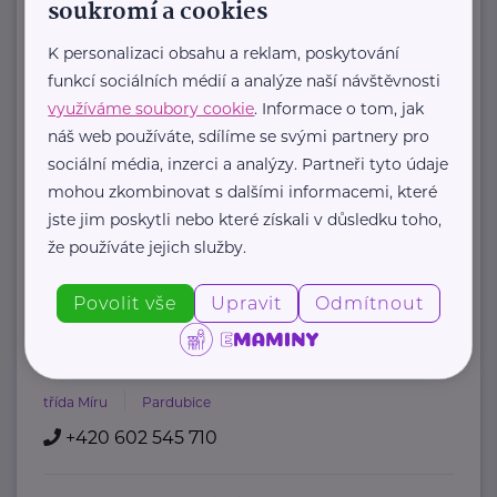
soukromí a cookies
Amelie od roku 2006 pomáhá žít život
K personalizaci obsahu a reklam, poskytování
s rakovinou:
funkcí sociálních médií a analýze naší návštěvnosti
využíváme soubory cookie
. Informace o tom, jak
poskytujeme
náš web používáte, sdílíme se svými partnery pro
psychosociální pomoc
sociální média, inzerci a analýzy. Partneři tyto údaje
mohou zkombinovat s dalšími informacemi, které
onkologicky nemocným a ...
jste jim poskytli nebo které získali v důsledku toho,
https://www.amelie-zs.cz/
že používáte jejich služby.
+420 739 001 123
praha@amelie-zs.cz
Povolit vše
Upravit
Odmítnout
Bethany - dům pomoci
třída Míru
Pardubice
+420 602 545 710