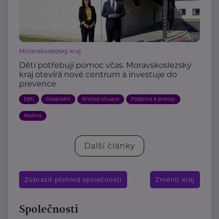
Moravskoslezský kraj
Děti potřebují pomoc včas. Moravskoslezský
kraj otevírá nové centrum a investuje do
prevence
Děti
Dospívání
Krizová situace
Podpora a pomoc
Rodina
Další články
Zobrazit přehled společností
Změnit kraj
Společnosti