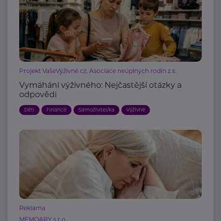
Projekt VašeVýživné.cz, Asociace neúplných rodin z.s.
Vymáhání výživného: Nejčastější otázky a
odpovědi
Děti
Finance
Samoživitel/ka
Výživné
Reklama
MEMOARY s.r.o.