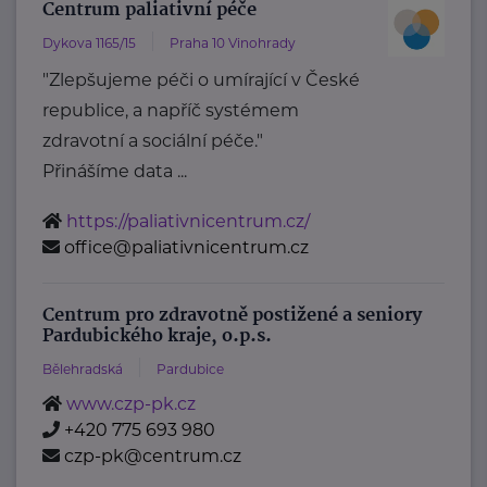
Centrum paliativní péče
Dykova 1165/15
Praha 10 Vinohrady
"Zlepšujeme péči o umírající v České
republice, a napříč systémem
zdravotní a sociální péče."
Přinášíme data ...
https://paliativnicentrum.cz/
office@paliativnicentrum.cz
Centrum pro zdravotně postižené a seniory
Pardubického kraje, o.p.s.
Bělehradská
Pardubice
www.czp-pk.cz
+420 775 693 980
czp-pk@centrum.cz