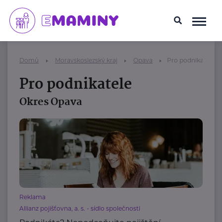
Domů
Moravskoslezský kraj
Opava
Pro podnikatele
Pro podnikatele
Okres Opava
Reklama
Allianz pojišťovna, a. s. - sídlo společnosti