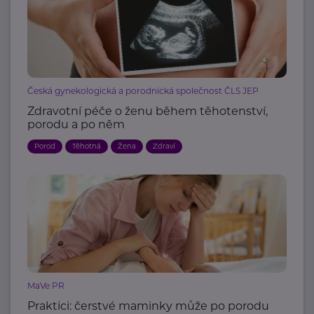
Česká gynekologická a porodnická společnost ČLS JEP
Zdravotní péče o ženu během těhotenství,
porodu a po něm
Porod
Těhotná
Žena
Zdraví
MaVe PR
Praktici: čerstvé maminky může po porodu