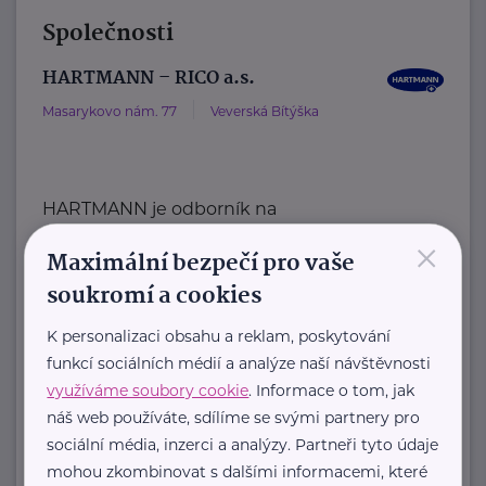
Společnosti
HARTMANN – RICO a.s.
Masarykovo nám. 77
Veverská Bítýška
HARTMANN je odborník na
×
zdravotnické pomůcky a hygienická
Maximální bezpečí pro vaše
řešení s dlouholetou tradicí.
soukromí a cookies
Zaměřuje ...
K personalizaci obsahu a reklam, poskytování
https://hartmanndirect.com/cs-cz
funkcí sociálních médií a analýze naší návštěvnosti
+420 800 100 150
využíváme soubory cookie
. Informace o tom, jak
info@hartmanndirect.cz
náš web používáte, sdílíme se svými partnery pro
sociální média, inzerci a analýzy. Partneři tyto údaje
Ministerstvo zdravotnictví ČR
mohou zkombinovat s dalšími informacemi, které