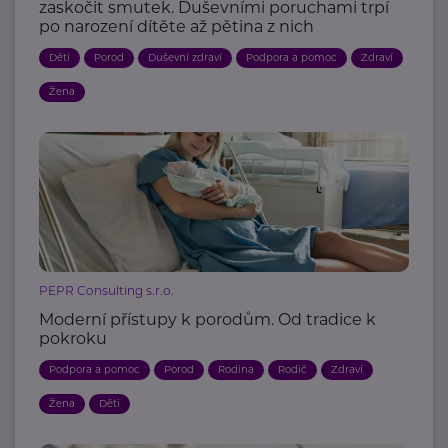
zaskočit smutek. Duševními poruchami trpí
po narození dítěte až pětina z nich
Děti
Porod
Duševní zdraví
Podpora a pomoc
Zdraví
Žena
PEPR Consulting s.r.o.
Moderní přístupy k porodům. Od tradice k
pokroku
Podpora a pomoc
Porod
Rodina
Rodič
Zdraví
Žena
Děti