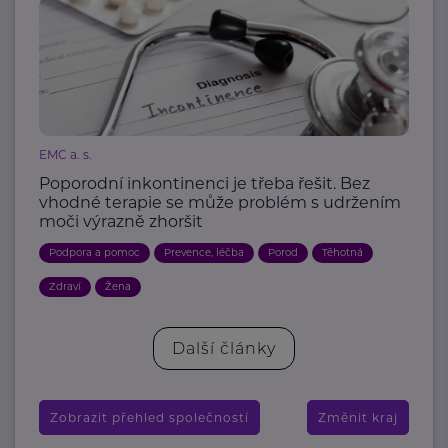
EMC a. s.
Poporodní inkontinenci je třeba řešit. Bez
vhodné terapie se může problém s udržením
moči výrazně zhoršit
Podpora a pomoc
Prevence, léčba
Porod
Těhotná
Zdraví
Žena
Další články
Zobrazit přehled společností
Změnit kraj