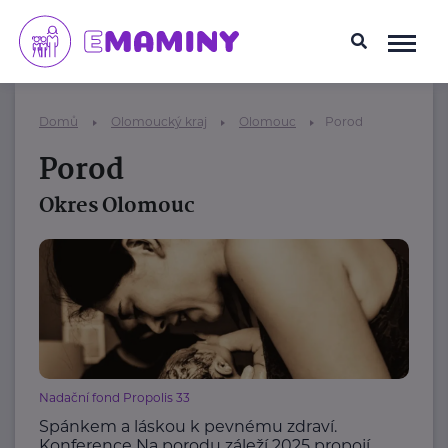
Domů
Olomoucký kraj
Olomouc
Porod
Porod
Okres Olomouc
Nadační fond Propolis 33
Spánkem a láskou k pevnému zdraví.
Konference Na porodu záleží 2025 propojí