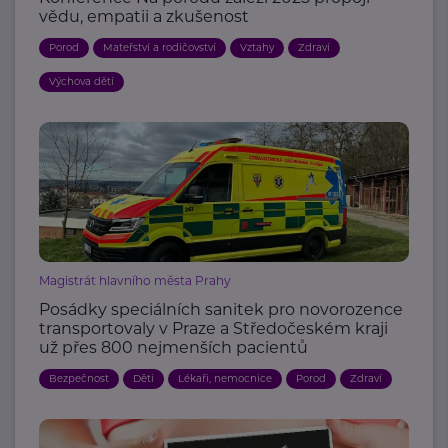
vědu, empatii a zkušenost
Porod
Mateřství a rodičovství
Vztahy
Zdraví
Výchova dětí
Magistrát hlavního města Prahy
Posádky speciálních sanitek pro novorozence
transportovaly v Praze a Středočeském kraji
už přes 800 nejmenších pacientů
Bezpečnost
Děti
Lékaři, nemocnice
Porod
Zdraví