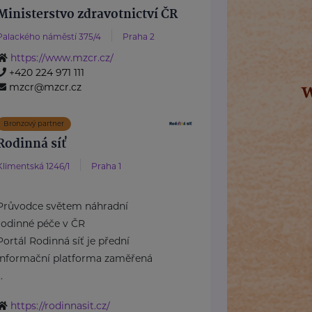
Ministerstvo zdravotnictví ČR
Palackého náměstí 375/4
Praha 2
https://www.mzcr.cz/
+420 224 971 111
mzcr@mzcr.cz
Bronzový partner
Rodinná síť
Klimentská 1246/1
Praha 1
Průvodce světem náhradní
rodinné péče v ČR
Portál Rodinná síť je přední
informační platforma zaměřená
..
https://rodinnasit.cz/