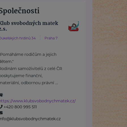
Společnosti
Klub svobodných matek
z.s.
Dukelských hrdinů 34
Praha 7
"Pomáháme rodičům a jejich
dětem."
Rodinám samoživitelů z celé ČR
poskytujeme finanční,
materiální, odbornou právní ...
https://www.klubsvobodnychmatek.cz/
+420 800 995 511
info@klubsvobodnychmatek.cz