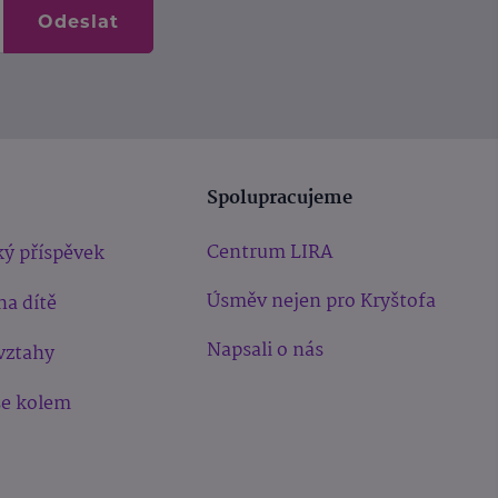
Odeslat
Spolupracujeme
Centrum LIRA
ý příspěvek
Úsměv nejen pro Kryštofa
na dítě
Napsali o nás
vztahy
še kolem