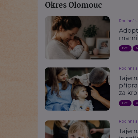
Okres Olomouc
Rodinná s
Adopt
mami
Děti
M
Rodinná s
Tajem
připra
za kr
Děti
K
Rodinná s
Tajem