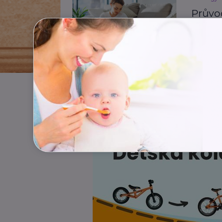
Průvo
zvlád
Děti
K