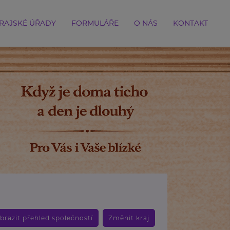
RAJSKÉ ÚŘADY
FORMULÁŘE
O NÁS
KONTAKT
brazit přehled společností
Změnit kraj