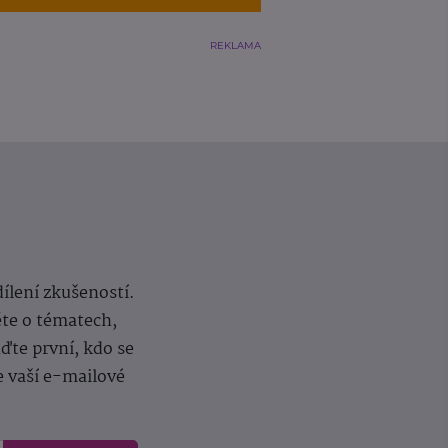
REKLAMA
dílení zkušeností.
ěte o tématech,
te první, kdo se
e vaší e-mailové