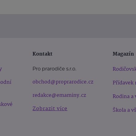
Kontakt
Magazín
y
Rodičovsk
Pro prarodiče s.r.o.
obchod@proprarodice.cz
hodní
Přídavek 
redakce@emaminy.cz
Rodina a 
skové
Zobrazit více
Škola a v