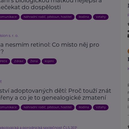
kání s biologickou matkou nejlepší a
nečekat do dospělosti
omunikace
Náhradní rodič, pěstoun, hostitel
Rodina
Vztahy
ion s. r. o.
a nesmím retinol: Co místo něj pro
y?
Péče
Zdraví
Žena
Kojení
íť
tví adoptovaných dětí: Proč touží znát
řeny a co je to genealogické zmatení
omunikace
Náhradní rodič, pěstoun, hostitel
Rodina
Vztahy
.
ekologická a porodnická společnost ČLS JEP