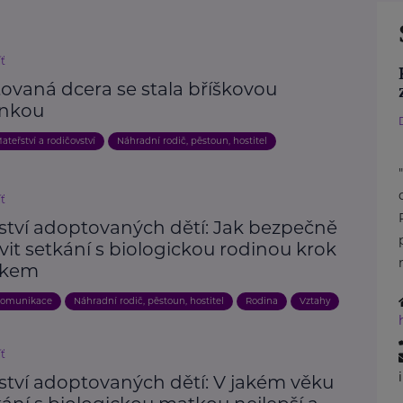
íť
ovaná dcera se stala bříškovou
nkou
ateřství a rodičovství
Náhradní rodič, pěstoun, hostitel
íť
ství adoptovaných dětí: Jak bezpečně
vit setkání s biologickou rodinou krok
okem
omunikace
Náhradní rodič, pěstoun, hostitel
Rodina
Vztahy
íť
ství adoptovaných dětí: V jakém věku