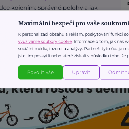
dce kojením: Správné polohy a jak
at komplikace
Maximální bezpečí pro vaše soukromí
ojení
Mateřství a rodičovství
Žena
K personalizaci obsahu a reklam, poskytování funkcí so
využíváme soubory cookie
. Informace o tom, jak náš w
Další články
sociální média, inzerci a analýzy. Partneři tyto údaje
jste jim poskytli nebo které získali v důsledku toho, že p
Povolit vše
Upravit
Odmítn