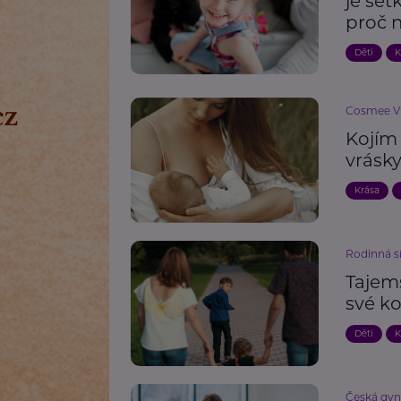
je set
proč 
Děti
K
Cosmee Vis
Kojím 
vrásk
Krása
Rodinná s
Tajems
své ko
Děti
K
Česká gyn