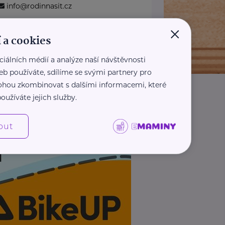
info@rodinnasit.cz
×
 a cookies
Zobrazit přehled společností
ciálních médií a analýze naší návštěvnosti
eb používáte, sdílíme se svými partnery pro
 mohou zkombinovat s dalšími informacemi, které
oužíváte jejich služby.
out