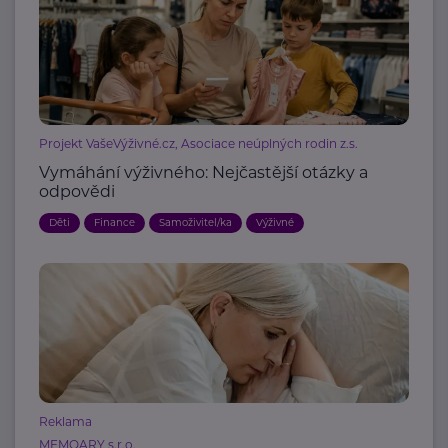
Projekt VašeVýživné.cz, Asociace neúplných rodin z.s.
Vymáhání výživného: Nejčastější otázky a
odpovědi
Děti
Finance
Samoživitel/ka
Výživné
Reklama
MEMOARY s.r.o.