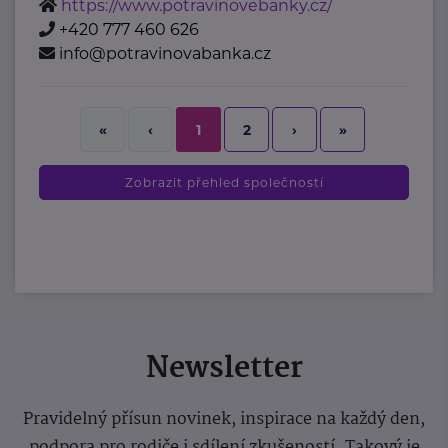
https://www.potravinovebanky.cz/
+420 777 460 626
info@potravinovabanka.cz
2
›
»
«
‹
1
Zobrazit přehled společností
Newsletter
Pravidelný přísun novinek, inspirace na každý den,
podpora pro rodiče i sdílení zkušeností. Takový je