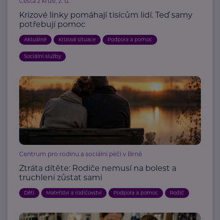
Cesta z krize, z. ú.
Krizové linky pomáhají tisícům lidí. Teď samy
potřebují pomoc
Aktuálně
Krizová situace
Podpora a pomoc
Sociální služby
Centrum pro rodinu a sociální péči v Brně
Ztráta dítěte: Rodiče nemusí na bolest a
truchlení zůstat sami
Děti
Mateřství a rodičovství
Podpora a pomoc
Rodič