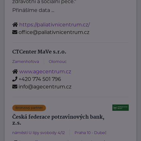
zdravotní a sociální péče."
Přinášíme data ...
https://paliativnicentrum.cz/
office@paliativnicentrum.cz
CTCenter MaVe s.r.o.
Zamenhofova
Olomouc
www.agecentrum.cz
+420 774 501 796
info@agecentrum.cz
Bronzový partner
Česká federace potravinových bank,
z.s.
náměstí U lípy svobody 4/12
Praha 10 - Dubeč