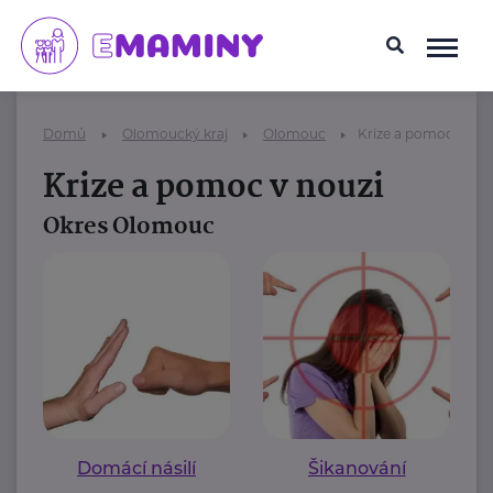
Domů
Olomoucký kraj
Olomouc
Krize a pomoc v nou
Krize a pomoc v nouzi
Okres Olomouc
Domácí násilí
Šikanování