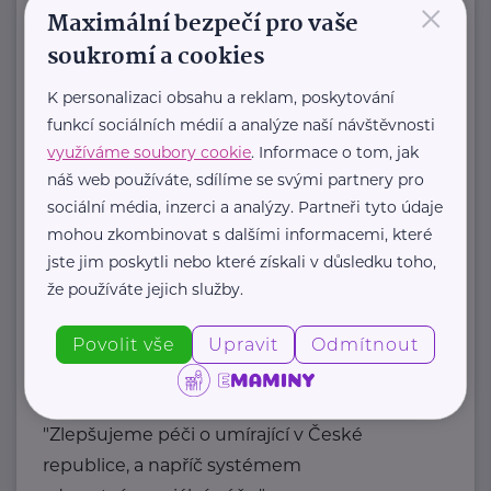
×
Maximální bezpečí pro vaše
Amelie od roku 2006 pomáhá žít život
soukromí a cookies
s rakovinou:
K personalizaci obsahu a reklam, poskytování
funkcí sociálních médií a analýze naší návštěvnosti
poskytujeme
využíváme soubory cookie
. Informace o tom, jak
psychosociální pomoc
náš web používáte, sdílíme se svými partnery pro
onkologicky nemocným a ...
sociální média, inzerci a analýzy. Partneři tyto údaje
mohou zkombinovat s dalšími informacemi, které
https://www.amelie-zs.cz/
jste jim poskytli nebo které získali v důsledku toho,
+420 739 001 123
že používáte jejich služby.
praha@amelie-zs.cz
Povolit vše
Upravit
Odmítnout
Centrum paliativní péče
Dykova 1165/15
Praha 10 Vinohrady
"Zlepšujeme péči o umírající v České
republice, a napříč systémem