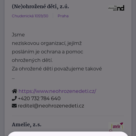
(Ne)ohrožené děti, z.ú.
Chudenická 1059/30
Praha
Jsme
neziskovou organizací, jejímž
posláním je ochrana a pomoc
ohrožených dětí.
Za ohrožené děti považujeme takové
...
https://www.neohrozenedeti.cz/
+420 732 784 640
reditel@neohrozenedeti.cz
Amelie, z.s.
Šaldova
Praha