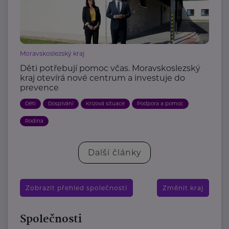
Moravskoslezský kraj
Děti potřebují pomoc včas. Moravskoslezský
kraj otevírá nové centrum a investuje do
prevence
Děti
Dospívání
Krizová situace
Podpora a pomoc
Rodina
Další články
Zobrazit přehled společností
Změnit kraj
Společnosti