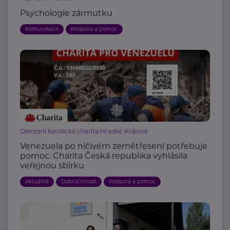
Psychologie zármutku
Komunikace
Podpora a pomoc
Diecézní katolická charita Hradec Králové
Venezuela po ničivém zemětřesení potřebuje
pomoc. Charita Česká republika vyhlásila
veřejnou sbírku
Aktuálně
Dobročinnost
Podpora a pomoc