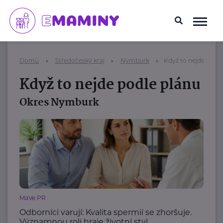
Domů
Středočeský kraj
Nymburk
Když to nejde podle
Když to nejde podle plánu
Okres Nymburk
MaVe PR
Odborníci varují: Kvalita spermií se zhoršuje.
Významnou roli hraje životní styl