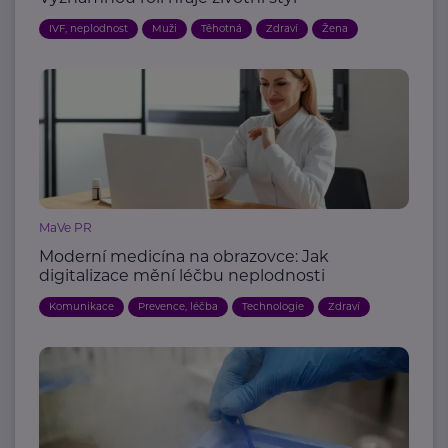
IVF, neplodnost
Muži
Těhotná
Zdraví
Žena
MaVe PR
Moderní medicína na obrazovce: Jak
digitalizace mění léčbu neplodnosti
Komunikace
Prevence, léčba
Technologie
Zdraví