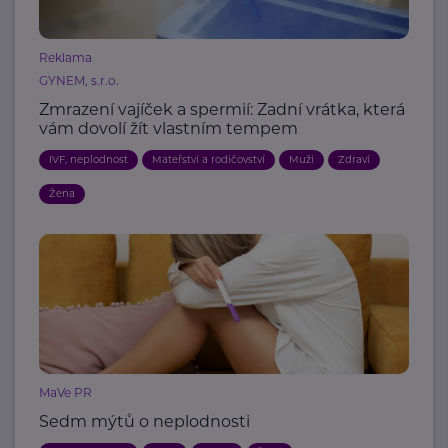
Reklama
GYNEM, s.r.o.
Zmrazení vajíček a spermií: Zadní vrátka, která
vám dovolí žít vlastním tempem
IVF, neplodnost
Mateřství a rodičovství
Muži
Zdraví
Žena
MaVe PR
Sedm mýtů o neplodnosti