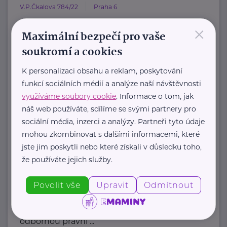
V.P.Čkalova 784/22
Praha 6
×
HOST Home-Start Česká republika je
Maximální bezpečí pro vaše
nezisková organizace, která již více
soukromí a cookies
než 20 let podporuje ...
K personalizaci obsahu a reklam, poskytování
https://www.hostcz.org/
funkcí sociálních médií a analýze naší návštěvnosti
+420 776 556 829
využíváme soubory cookie
. Informace o tom, jak
produkce@hostcz.org
náš web používáte, sdílíme se svými partnery pro
sociální média, inzerci a analýzy. Partneři tyto údaje
Klub svobodných matek z.s.
mohou zkombinovat s dalšími informacemi, které
jste jim poskytli nebo které získali v důsledku toho,
Dukelských hrdinů 34
Praha 7
že používáte jejich služby.
"Pomáháme rodičům a jejich dětem."
Povolit vše
Upravit
Odmítnout
Rodinám samoživitelů z celé ČR
poskytujeme finanční, materiální,
odbornou právní ...