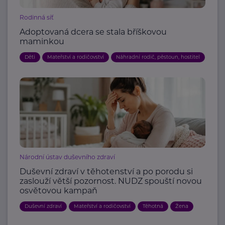
Rodinná síť
Adoptovaná dcera se stala bříškovou
maminkou
Děti
Mateřství a rodičovství
Náhradní rodič, pěstoun, hostitel
Národní ústav duševního zdraví
Duševní zdraví v těhotenství a po porodu si
zaslouží větší pozornost. NUDZ spouští novou
osvětovou kampaň
Duševní zdraví
Mateřství a rodičovství
Těhotná
Žena