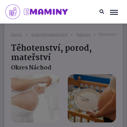
Domů
Královéhradecký kraj
Náchod
Těhotenství, por
Těhotenství, porod,
mateřství
Okres Náchod