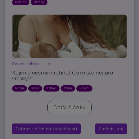
Rodina
Vztahy
Cosmee Vision s. r. o.
Kojím a nesmím retinol: Co místo něj pro
vrásky?
Krása
Péče
Zdraví
Žena
Kojení
Další články
Zobrazit přehled společností
Změnit kraj