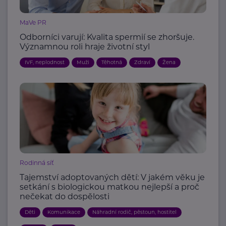
MaVe PR
Odborníci varují: Kvalita spermií se zhoršuje.
Významnou roli hraje životní styl
IVF, neplodnost
Muži
Těhotná
Zdraví
Žena
Rodinná síť
Tajemství adoptovaných dětí: V jakém věku je
setkání s biologickou matkou nejlepší a proč
nečekat do dospělosti
Děti
Komunikace
Náhradní rodič, pěstoun, hostitel