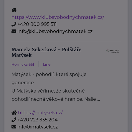
https://www.klubsvobodnychmatek.cz/
+420 800 995 511
info@klubsvobodnychmatek.cz
Marcela Sekerková - Polštáře
Matýsek
Hornická 661
Líně
Matýsek - pohodlí, které spojuje
generace
U Matýska věříme, že skutečné
pohodlí nezná věkové hranice. Naše ...
https://matysek.cz/
+420 723 335 204
info@matysek.cz