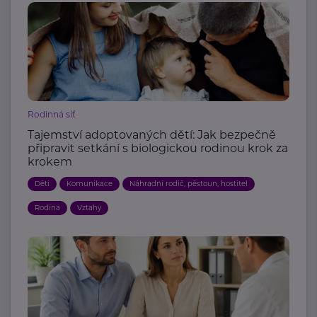
Rodinná síť
Tajemství adoptovaných dětí: Jak bezpečně
připravit setkání s biologickou rodinou krok za
krokem
Děti
Komunikace
Náhradní rodič, pěstoun, hostitel
Rodina
Vztahy