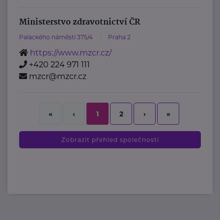
Ministerstvo zdravotnictví ČR
Palackého náměstí 375/4
Praha 2
https://www.mzcr.cz/
+420 224 971 111
mzcr@mzcr.cz
2
›
»
«
‹
1
Zobrazit přehled společností