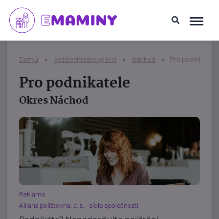
Domů
Královéhradecký kraj
Náchod
Pro podnikatele
Pro podnikatele
Okres Náchod
Reklama
Allianz pojišťovna, a. s. - sídlo společnosti