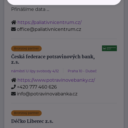
zdravotní a sociální péče."
Přinášíme data ...
https://paliativnicentrum.cz/
office@paliativnicentrum.cz
Bronzový partner
Česká federace potravinových bank,
z.s.
náměstí U lípy svobody 4/12
Praha 10 - Dubeč
https://www.potravinovebanky.cz/
+420 777 460 626
info@potravinovabanka.cz
Bronzový partner
Déčko Liberec z.s.