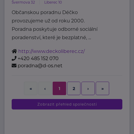
Švermova 32
Liberec 10
Občanskou poradnu Déčko
provozujeme už od roku 2000.
Poradna poskytuje odborné sociální
poradenství, které je bezplatné, ...
http://www.deckoliberec.cz/
+420 485 152 070
poradna@d-os.net
2
›
»
«
‹
1
Zobrazit přehled společností