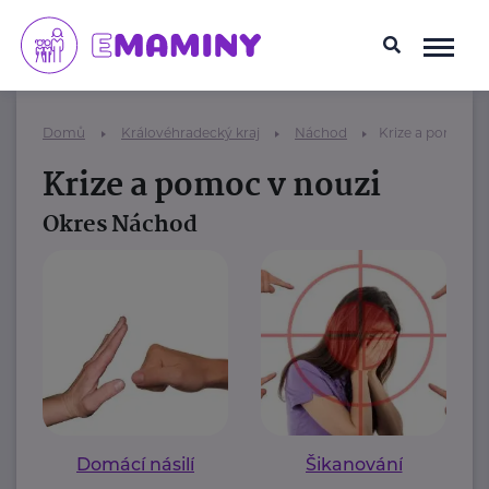
Domů
Královéhradecký kraj
Náchod
Krize a pomoc v
Krize a pomoc v nouzi
Okres Náchod
Domácí násilí
Šikanování