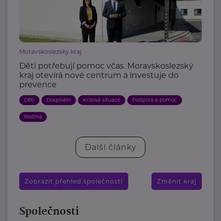
Moravskoslezský kraj
Děti potřebují pomoc včas. Moravskoslezský
kraj otevírá nové centrum a investuje do
prevence
Děti
Dospívání
Krizová situace
Podpora a pomoc
Rodina
Další články
Zobrazit přehled společností
Změnit kraj
Společnosti