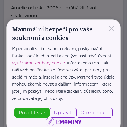
Amelie od roku 2006 pomáhá žít život
s rakovinou:
×
Maximální bezpečí pro vaše
poskytujeme
soukromí a cookies
psychosociální pomoc
K personalizaci obsahu a reklam, poskytování
onkologicky nemocným a ...
funkcí sociálních médií a analýze naší návštěvnosti
https://www.amelie-zs.cz/
využíváme soubory cookie
. Informace o tom, jak
+420 739 001 123
náš web používáte, sdílíme se svými partnery pro
praha@amelie-zs.cz
sociální média, inzerci a analýzy. Partneři tyto údaje
mohou zkombinovat s dalšími informacemi, které
jste jim poskytli nebo které získali v důsledku toho,
Centrum paliativní péče
že používáte jejich služby.
Dykova 1165/15
Praha 10 Vinohrady
"Zlepšujeme péči o umírající v České
Povolit vše
Upravit
Odmítnout
republice, a napříč systémem