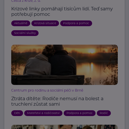
Cesta z krize, z. ú.
Krizové linky pomáhají tisícům lidí. Teď samy
potřebují pomoc
Aktuálně
Krizová situace
Podpora a pomoc
Sociální služby
Centrum pro rodinu a sociální péči v Brně
Ztráta dítěte: Rodiče nemusí na bolest a
truchlení zůstat sami
Děti
Mateřství a rodičovství
Podpora a pomoc
Rodič