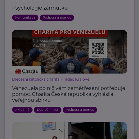
Psychologie zármutku
Komunikace
Podpora a pomoc
Diecézní katolická charita Hradec Králové
Venezuela po ničivém zemětřesení potřebuje
pomoc. Charita Česká republika vyhlásila
veřejnou sbírku
Aktuálně
Dobročinnost
Podpora a pomoc