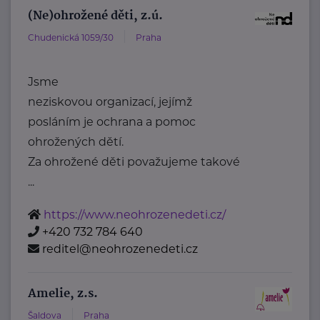
(Ne)ohrožené děti, z.ú.
Chudenická 1059/30
Praha
Jsme
neziskovou organizací, jejímž
posláním je ochrana a pomoc
ohrožených dětí.
Za ohrožené děti považujeme takové
...
https://www.neohrozenedeti.cz/
+420 732 784 640
reditel@neohrozenedeti.cz
Amelie, z.s.
Šaldova
Praha