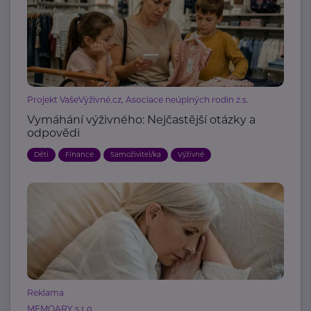
Projekt VašeVýživné.cz, Asociace neúplných rodin z.s.
Vymáhání výživného: Nejčastější otázky a
odpovědi
Děti
Finance
Samoživitel/ka
Výživné
Reklama
MEMOARY s.r.o.