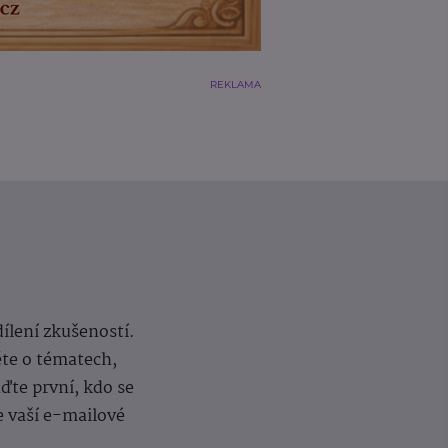
REKLAMA
dílení zkušeností.
ěte o tématech,
te první, kdo se
e vaší e-mailové