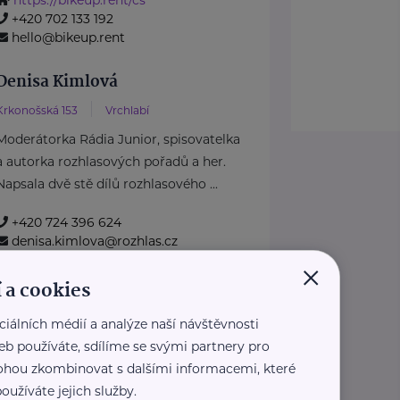
+420 702 133 192
hello@bikeup.rent
Denisa Kimlová
Krkonošská 153
Vrchlabí
Moderátorka Rádia Junior, spisovatelka
a autorka rozhlasových pořadů a her.
Napsala dvě stě dílů rozhlasového ...
+420 724 396 624
denisa.kimlova@rozhlas.cz
×
kolektiv TAK i TAK
 a cookies
Školní 378
Senohraby
ciálních médií a analýze naší návštěvnosti
eb používáte, sdílíme se svými partnery pro
Několik mladých umělců se dalo
 mohou zkombinovat s dalšími informacemi, které
dohromady a vznikl tak kolektiv
oužíváte jejich služby.