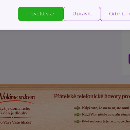
Povolit vše
Upravit
Odmítn