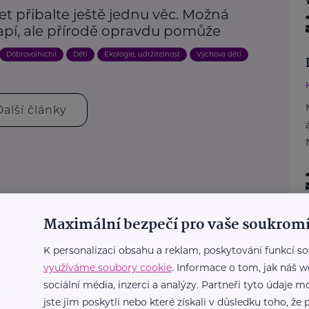
et přibalte ještě jednu věc. Možná
apí, ale přírodě opravdu pomůže
Dobrovolnictví
Děti
Ekologie, udržitelnost
Výchova dětí
Další články
Maximální bezpečí pro vaše soukromí
K personalizaci obsahu a reklam, poskytování funkcí so
využíváme soubory cookie
. Informace o tom, jak náš w
sociální média, inzerci a analýzy. Partneři tyto údaje
jste jim poskytli nebo které získali v důsledku toho, že p