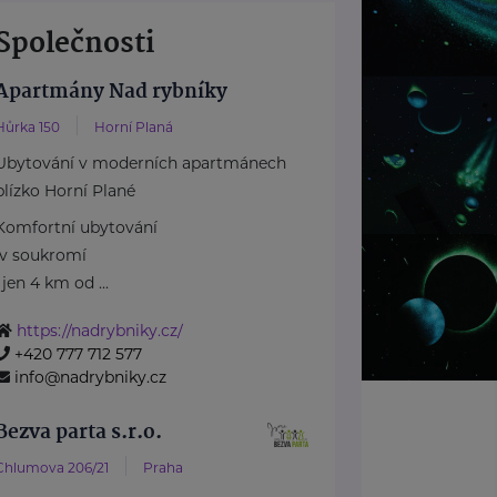
Společnosti
Apartmány Nad rybníky
Hůrka 150
Horní Planá
Ubytování v moderních apartmánech
blízko Horní Plané
Komfortní ubytování
v soukromí
, jen 4 km od ...
https://nadrybniky.cz/
+420 777 712 577
info@nadrybniky.cz
Bezva parta s.r.o.
Chlumova 206/21
Praha