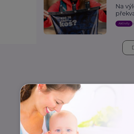
Na výl
překv
Aktivity