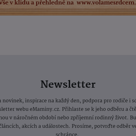
Newsletter
 novinek, inspirace na každý den, podpora pro rodiče i s
letter webu eMaminy.cz. Přihlaste se k jeho odběru a čt
ou v náročném období nebo zpříjemní rodinný život. Buď
článcích, akcích a událostech. Prosíme, potvrďte odběr v
schránce.