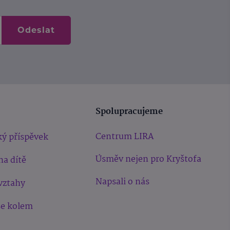
Odeslat
Spolupracujeme
Centrum LIRA
ý příspěvek
Úsměv nejen pro Kryštofa
na dítě
Napsali o nás
vztahy
še kolem