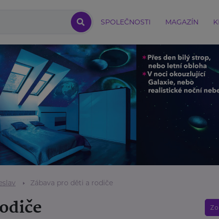
SPOLEČNOSTI
MAGAZÍN
K
eslav
Zábava pro děti a rodiče
rodiče
Zo