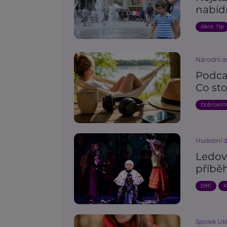
nabíd
Akce, Tip
Národní as
Podcas
Co sto
Dobrovoln
Hudební d
Ledov
příběh
Děti
K
Spolek Uk