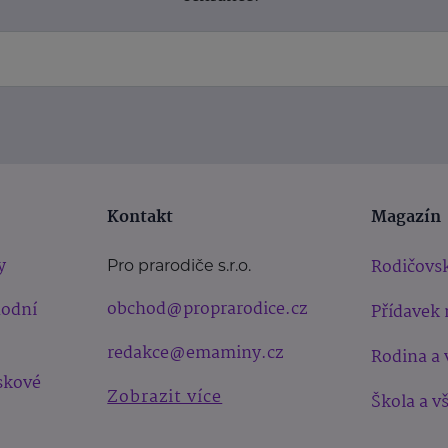
Kontakt
Magazín
y
Rodičovsk
Pro prarodiče s.r.o.
obchod@proprarodice.cz
hodní
Přídavek 
redakce@emaminy.cz
Rodina a 
skové
Zobrazit více
Škola a v