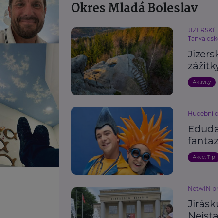
Okres Mladá Boleslav
JIZERSKÉ 
Tanvaldsk
Jizers
zážitk
Aktivity
Hudební d
Eduda
fantaz
Akce, Tip
NetwIN p
Jirásk
Nejsta