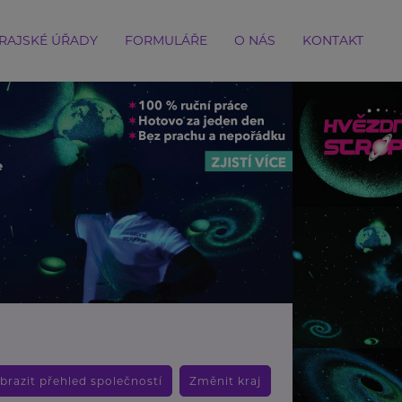
RAJSKÉ ÚŘADY
FORMULÁŘE
O NÁS
KONTAKT
brazit přehled společností
Změnit kraj