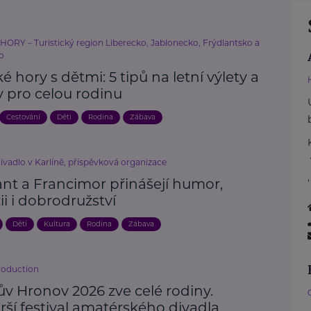
HORY – Turistický region Liberecko, Jablonecko, Frýdlantsko a
o
ké hory s dětmi: 5 tipů na letní výlety a
y pro celou rodinu
Cestování
Děti
Rodina
Zábava
ivadlo v Karlíně, příspěvková organizace
nt a Francimor přinášejí humor,
ii i dobrodružství
Děti
Kultura
Rodina
Zábava
roduction
ův Hronov 2026 zve celé rodiny.
rší festival amatérského divadla