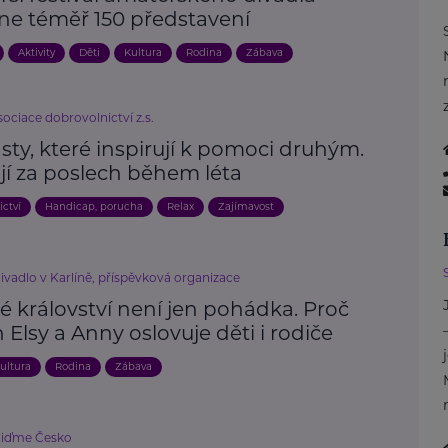
ne téměř 150 představení
Aktivity
Děti
Kultura
Rodina
Zábava
ociace dobrovolnictví z.s.
ty, které inspirují k pomoci druhým.
jí za poslech během léta
ictví
Handicap, porucha
Relax
Zajímavost
ivadlo v Karlíně, příspěvková organizace
é království není jen pohádka. Proč
 Elsy a Anny oslovuje děti i rodiče
ultura
Rodina
Zábava
liďme Česko