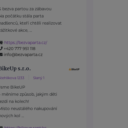
S bezva partou za zábavou
Na počátku stála parta
nadšenců, kteří chtěli realizovat
zážitkové akce, ...
https://bezvaparta.cz/
+420 777 951 118
info@bezvaparta.cz
BikeUp s.r.o.
Stehlíkova 1233
Slaný 1
Jsme BikeUP
– měníme způsob, jakým děti
jezdí na kolech!
Místo neustálého nakupování
nových kol ...
https://bikeup.rent/cs