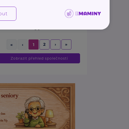
- TAK i TAK. ...
out
http://www.pixapro.cz/zivoziti/
+420 607 088 975
kolektivtakitak@gmail.com
2
›
»
«
‹
1
Zobrazit přehled společností