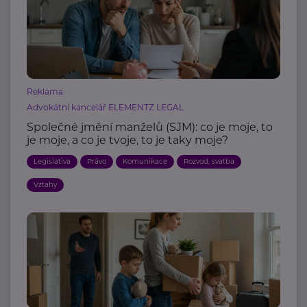
Reklama
Advokátní kancelář ELEMENTZ LEGAL
Společné jmění manželů (SJM): co je moje, to
je moje, a co je tvoje, to je taky moje?
Legislativa
Právo
Komunikace
Rozvod, svatba
Vztahy