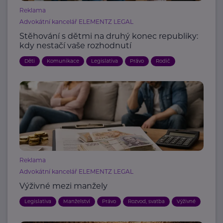
Reklama
Advokátní kancelář ELEMENTZ LEGAL
Stěhování s dětmi na druhý konec republiky:
kdy nestačí vaše rozhodnutí
Děti
Komunikace
Legislativa
Právo
Rodič
Reklama
Advokátní kancelář ELEMENTZ LEGAL
Výživné mezi manžely
Legislativa
Manželství
Právo
Rozvod, svatba
Výživné