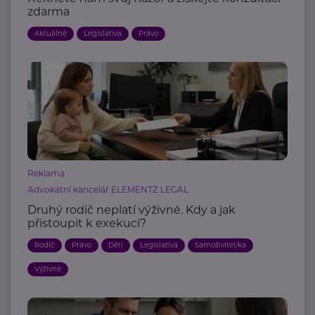
zdarma
Aktuálně
Legislativa
Právo
Reklama
Advokátní kancelář ELEMENTZ LEGAL
Druhý rodič neplatí výživné. Kdy a jak
přistoupit k exekuci?
Rodič
Právo
Děti
Legislativa
Samoživitel/ka
Výživné