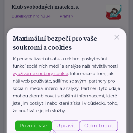
Klub svobodných matek z.s.
Dukelských hrdinů 34
Praha 7
×
"Pomáháme rodičům a jejich dětem."
Maximální bezpečí pro vaše
Rodinám samoživitelů z celé ČR
soukromí a cookies
poskytujeme finanční, materiální,
K personalizaci obsahu a reklam, poskytování
odbornou právní ...
funkcí sociálních médií a analýze naší návštěvnosti
využíváme soubory cookie
. Informace o tom, jak
https://www.klubsvobodnychmatek.cz/
náš web používáte, sdílíme se svými partnery pro
+420 800 995 511
sociální média, inzerci a analýzy. Partneři tyto údaje
info@klubsvobodnychmatek.cz
mohou zkombinovat s dalšími informacemi, které
jste jim poskytli nebo které získali v důsledku toho,
že používáte jejich služby.
Zobrazit přehled společností
Povolit vše
Upravit
Odmítnout