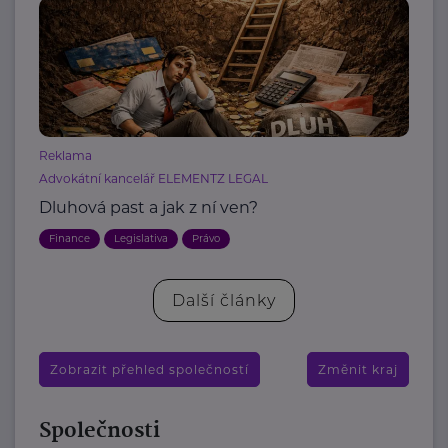
Reklama
Advokátní kancelář ELEMENTZ LEGAL
Dluhová past a jak z ní ven?
Finance
Legislativa
Právo
Další články
Zobrazit přehled společností
Změnit kraj
Společnosti