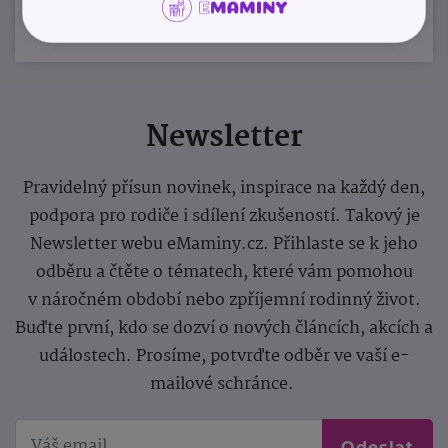
Newsletter
Pravidelný přísun novinek, inspirace na každý den,
podpora pro rodiče i sdílení zkušeností. Takový je
Newsletter webu eMaminy.cz. Přihlaste se k jeho
odběru a čtěte o tématech, které vám pomohou
v náročném období nebo zpříjemní rodinný život.
Buďte první, kdo se dozví o nových článcích, akcích a
událostech. Prosíme, potvrďte odběr ve vaší e-
mailové schránce.
Odeslat