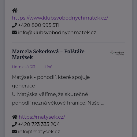
https://www.klubsvobodnychmatek.cz/
+420 800 995 511
info@klubsvobodnychmatek.cz
Marcela Sekerková - Polštáře
Matýsek
Hornická 661
Líně
Matýsek - pohodlí, které spojuje
generace
U Matýska věříme, že skutečné
pohodlí nezná věkové hranice. Naše ...
https://matysek.cz/
+420 723 335 204
info@matysek.cz