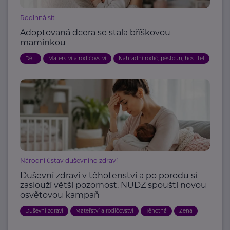
Rodinná síť
Adoptovaná dcera se stala bříškovou
maminkou
Děti
Mateřství a rodičovství
Náhradní rodič, pěstoun, hostitel
Národní ústav duševního zdraví
Duševní zdraví v těhotenství a po porodu si
zaslouží větší pozornost. NUDZ spouští novou
osvětovou kampaň
Duševní zdraví
Mateřství a rodičovství
Těhotná
Žena