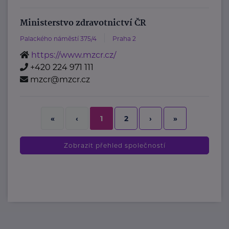
Ministerstvo zdravotnictví ČR
Palackého náměstí 375/4
Praha 2
https://www.mzcr.cz/
+420 224 971 111
mzcr@mzcr.cz
2
›
»
«
‹
1
Zobrazit přehled společností