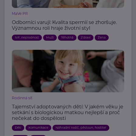
MaVe PR
Odborníci varují: Kvalita spermií se zhoršuje.
Významnou roli hraje životní styl
IVF, neplodnost
Muži
Těhotná
Zdraví
Žena
Rodinná síť
Tajemství adoptovaných dětí: V jakém věku je
setkání s biologickou matkou nejlepší a proč
nečekat do dospělosti
Děti
Komunikace
Náhradní rodič, pěstoun, hostitel