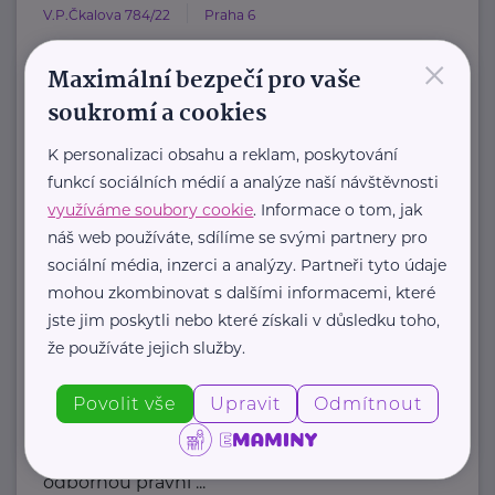
V.P.Čkalova 784/22
Praha 6
×
HOST Home-Start Česká republika je
Maximální bezpečí pro vaše
nezisková organizace, která již více
soukromí a cookies
než 20 let podporuje ...
K personalizaci obsahu a reklam, poskytování
https://www.hostcz.org/
funkcí sociálních médií a analýze naší návštěvnosti
+420 776 556 829
využíváme soubory cookie
. Informace o tom, jak
produkce@hostcz.org
náš web používáte, sdílíme se svými partnery pro
sociální média, inzerci a analýzy. Partneři tyto údaje
Klub svobodných matek z.s.
mohou zkombinovat s dalšími informacemi, které
jste jim poskytli nebo které získali v důsledku toho,
Dukelských hrdinů 34
Praha 7
že používáte jejich služby.
"Pomáháme rodičům a jejich dětem."
Povolit vše
Upravit
Odmítnout
Rodinám samoživitelů z celé ČR
poskytujeme finanční, materiální,
odbornou právní ...