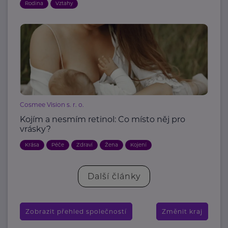
Rodina
Vztahy
Cosmee Vision s. r. o.
Kojím a nesmím retinol: Co místo něj pro
vrásky?
Krása
Péče
Zdraví
Žena
Kojení
Další články
Zobrazit přehled společností
Změnit kraj