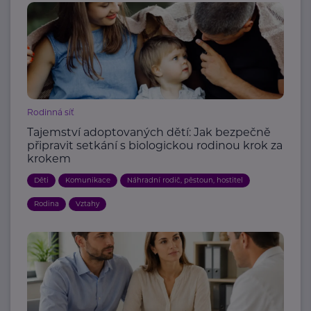
Rodinná síť
Tajemství adoptovaných dětí: Jak bezpečně
připravit setkání s biologickou rodinou krok za
krokem
Děti
Komunikace
Náhradní rodič, pěstoun, hostitel
Rodina
Vztahy