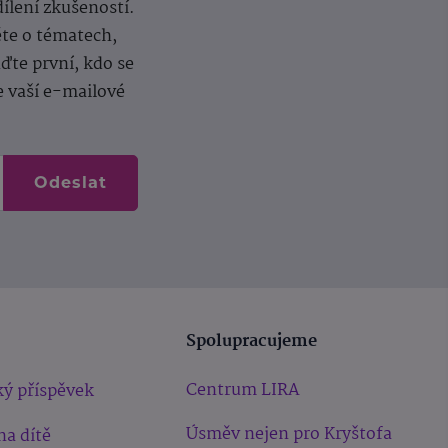
dílení zkušeností.
ěte o tématech,
te první, kdo se
e vaší e-mailové
Odeslat
Spolupracujeme
Centrum LIRA
ý příspěvek
Úsměv nejen pro Kryštofa
na dítě