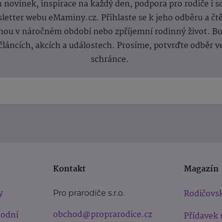
 novinek, inspirace na každý den, podpora pro rodiče i s
letter webu eMaminy.cz. Přihlaste se k jeho odběru a čt
ou v náročném období nebo zpříjemní rodinný život. Buď
článcích, akcích a událostech. Prosíme, potvrďte odběr v
schránce.
Kontakt
Magazín
y
Rodičovsk
Pro prarodiče s.r.o.
obchod@proprarodice.cz
hodní
Přídavek 