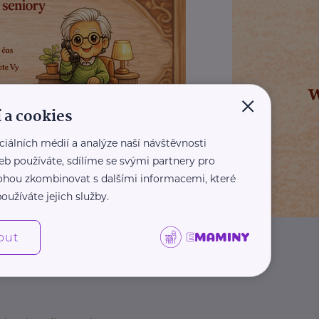
×
 a cookies
ciálních médií a analýze naší návštěvnosti
REKLAMA
eb používáte, sdílíme se svými partnery pro
 mohou zkombinovat s dalšími informacemi, které
oužíváte jejich služby.
out