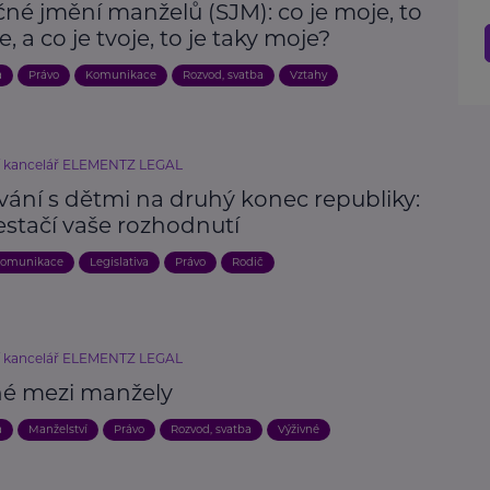
né jmění manželů (SJM): co je moje, to
e, a co je tvoje, to je taky moje?
a
Právo
Komunikace
Rozvod, svatba
Vztahy
í kancelář ELEMENTZ LEGAL
vání s dětmi na druhý konec republiky:
estačí vaše rozhodnutí
omunikace
Legislativa
Právo
Rodič
í kancelář ELEMENTZ LEGAL
né mezi manžely
a
Manželství
Právo
Rozvod, svatba
Výživné