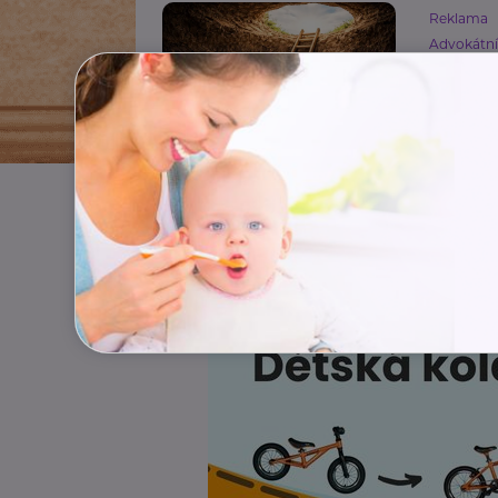
Reklama
Advokátn
Dluhov
Finance