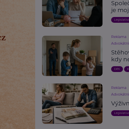
Společ
je moj
Legislativ
Reklama
Advokátn
Stěho
kdy n
Děti
K
Reklama
Advokátn
Výživ
Legislativ