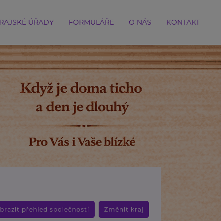
RAJSKÉ ÚŘADY
FORMULÁŘE
O NÁS
KONTAKT
brazit přehled společností
Změnit kraj