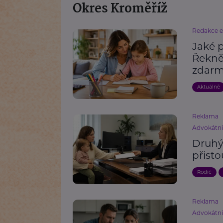
Okres Kroměříž
Redakce 
Jaké p
Řeknět
zdar
Aktuálně
Reklama
Advokátn
Druhý 
přisto
Rodič
Reklama
Advokátn