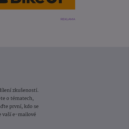
REKLAMA
dílení zkušeností.
ěte o tématech,
te první, kdo se
e vaší e-mailové