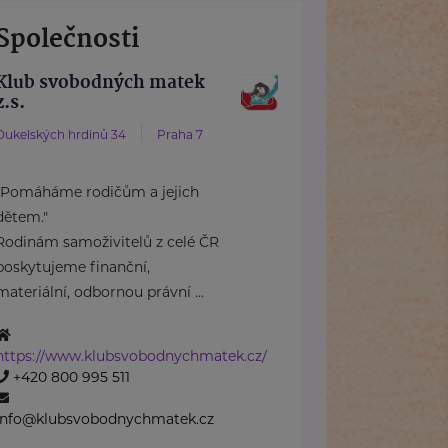
Společnosti
Klub svobodných matek
z.s.
Dukelských hrdinů 34
Praha 7
"Pomáháme rodičům a jejich
dětem."
Rodinám samoživitelů z celé ČR
poskytujeme finanční,
materiální, odbornou právní ...
https://www.klubsvobodnychmatek.cz/
+420 800 995 511
info@klubsvobodnychmatek.cz