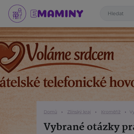
Domů
Zlínský kraj
Kroměříž
V
Vybrané otázky pr