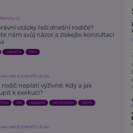
eMaminy.cz
rávní otázky řeší dnešní rodiče?
e nám svůj názor a získejte konzultaci
ma
Legislativa
Právo
í kancelář ELEMENTZ LEGAL
rodič neplatí výživné. Kdy a jak
upit k exekuci?
Právo
Děti
Legislativa
Samoživitel/ka
Výživné
í kancelář ELEMENTZ LEGAL