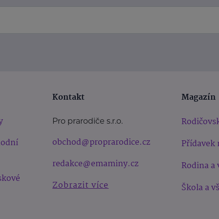
Kontakt
Magazín
y
Rodičovsk
Pro prarodiče s.r.o.
obchod@proprarodice.cz
hodní
Přídavek 
redakce@emaminy.cz
Rodina a 
skové
Zobrazit více
Škola a v