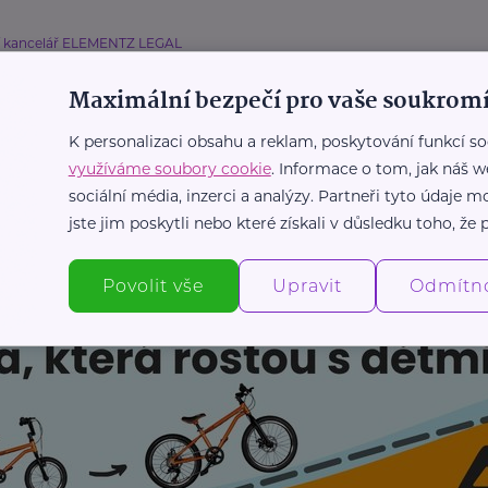
í kancelář ELEMENTZ LEGAL
á past a jak z ní ven?
Maximální bezpečí pro vaše soukromí
Legislativa
Právo
K personalizaci obsahu a reklam, poskytování funkcí so
využíváme soubory cookie
. Informace o tom, jak náš w
sociální média, inzerci a analýzy. Partneři tyto údaje
Další články
jste jim poskytli nebo které získali v důsledku toho, že p
Povolit vše
Upravit
Odmítn