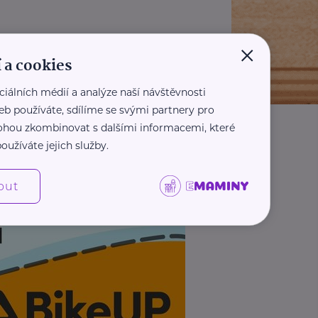
×
 a cookies
ciálních médií a analýze naší návštěvnosti
eb používáte, sdílíme se svými partnery pro
 mohou zkombinovat s dalšími informacemi, které
oužíváte jejich služby.
out