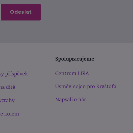
Odeslat
Spolupracujeme
Centrum LIRA
ý příspěvek
Úsměv nejen pro Kryštofa
na dítě
Napsali o nás
vztahy
še kolem