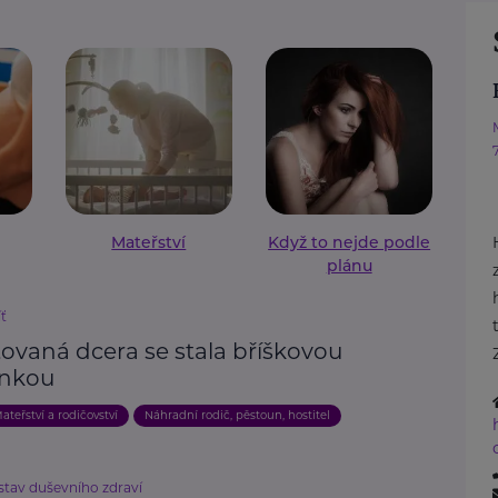
Mateřství
Když to nejde podle
plánu
íť
ovaná dcera se stala bříškovou
nkou
ateřství a rodičovství
Náhradní rodič, pěstoun, hostitel
stav duševního zdraví