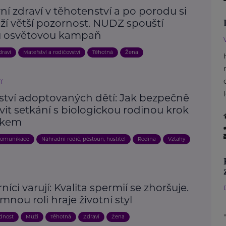
í zdraví v těhotenství a po porodu si
ží větší pozornost. NUDZ spouští
 osvětovou kampaň
draví
Mateřství a rodičovství
Těhotná
Žena
íť
ství adoptovaných dětí: Jak bezpečně
vit setkání s biologickou rodinou krok
okem
omunikace
Náhradní rodič, pěstoun, hostitel
Rodina
Vztahy
íci varují: Kvalita spermií se zhoršuje.
nou roli hraje životní styl
odnost
Muži
Těhotná
Zdraví
Žena