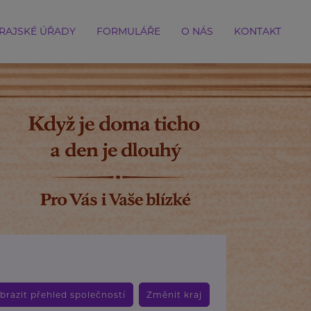
RAJSKÉ ÚŘADY
FORMULÁŘE
O NÁS
KONTAKT
brazit přehled společností
Změnit kraj