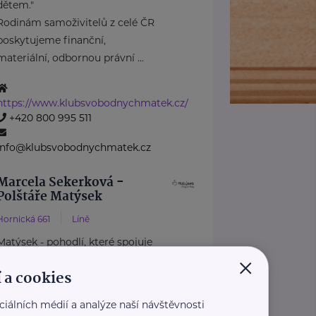
dětem."
Rodinám samoživitelů z celé ČR
poskytujeme finanční,
materiální, odbornou právní ...
https://www.klubsvobodnychmatek.cz/
+420 800 995 511
info@klubsvobodnychmatek.cz
Marcela Sekerková -
Polštáře Matýsek
Hornická 661
Líně
Matýsek - pohodlí, které spojuje
×
generace
 a cookies
U Matýska věříme, že skutečné
pohodlí nezná věkové hranice.
ciálních médií a analýze naší návštěvnosti
Naše ...