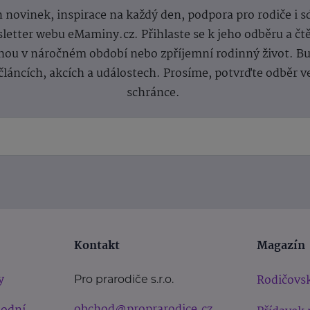
 novinek, inspirace na každý den, podpora pro rodiče i s
letter webu eMaminy.cz. Přihlaste se k jeho odběru a čt
ou v náročném období nebo zpříjemní rodinný život. Buď
článcích, akcích a událostech. Prosíme, potvrďte odběr v
schránce.
Kontakt
Magazín
y
Rodičovsk
Pro prarodiče s.r.o.
obchod@proprarodice.cz