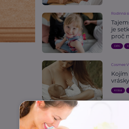
Rodinná s
Tajem
je set
proč 
Děti
K
Cosmee Vis
Kojím 
vrásk
Krása