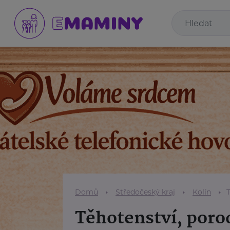
Domů
Středočeský kraj
Kolín
Těhotenství, poro