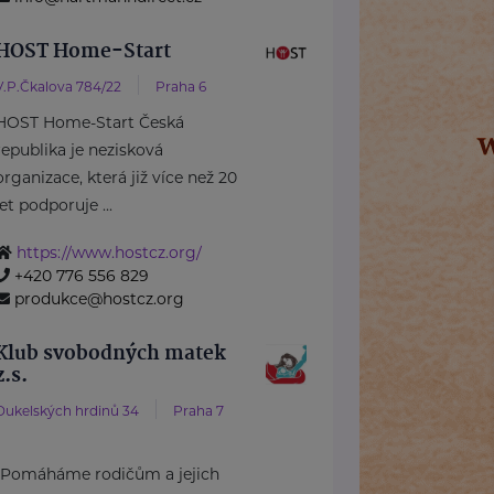
HOST Home-Start
V.P.Čkalova 784/22
Praha 6
HOST Home-Start Česká
republika je nezisková
organizace, která již více než 20
let podporuje ...
https://www.hostcz.org/
+420 776 556 829
produkce@hostcz.org
Klub svobodných matek
z.s.
Dukelských hrdinů 34
Praha 7
"Pomáháme rodičům a jejich