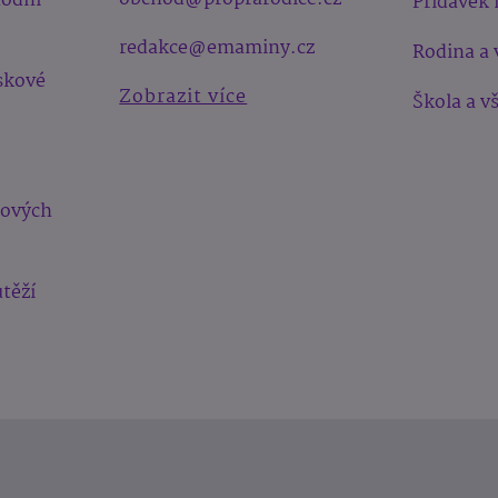
hodní
Přídavek 
redakce@emaminy.cz
Rodina a 
skové
Zobrazit více
Škola a v
bových
těží