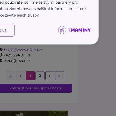
eb používáte, sdílíme se svými partnery pro
 mohou zkombinovat s dalšími informacemi, které
https://matysek.cz/
oužíváte jejich služby.
+420 723 335 204
info@matysek.cz
out
Ministerstvo zdravotnictví ČR
Palackého náměstí 375/4
Praha 2
https://www.mzcr.cz/
+420 224 971 111
mzcr@mzcr.cz
2
›
»
«
‹
1
Zobrazit přehled společností