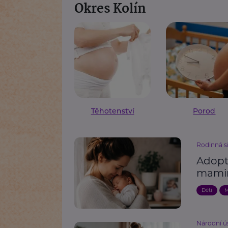
Okres Kolín
Těhotenství
Porod
Rodinná s
Adopt
mami
Děti
M
Národní ú