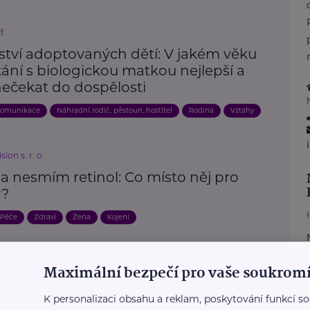
íť
ství adoptovaných dětí: V jakém věku
kání s biologickou matkou nejlepší a
nečekat do dospělosti
omunikace
Náhradní rodič, pěstoun, hostitel
Rodina
Vztahy
ion s. r. o.
a nesmím retinol: Co místo něj pro
y?
Péče
Zdraví
Žena
Kojení
Maximální bezpečí pro vaše soukromí
Další články
K personalizaci obsahu a reklam, poskytování funkcí so