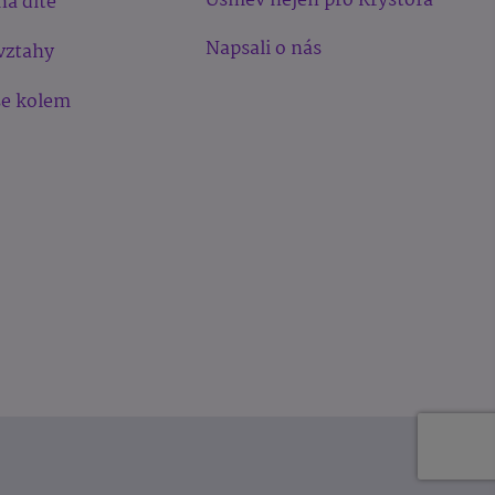
Úsměv nejen pro Kryštofa
na dítě
Napsali o nás
vztahy
še kolem