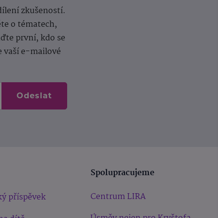
dílení zkušeností.
ěte o tématech,
te první, kdo se
e vaší e-mailové
Odeslat
Spolupracujeme
Centrum LIRA
ý příspěvek