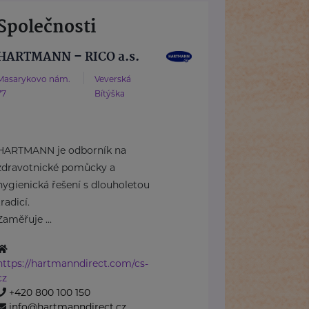
Společnosti
HARTMANN – RICO a.s.
Masarykovo nám.
Veverská
77
Bítýška
HARTMANN je odborník na
zdravotnické pomůcky a
hygienická řešení s dlouholetou
tradicí.
Zaměřuje ...
https://hartmanndirect.com/cs-
cz
+420 800 100 150
info@hartmanndirect.cz