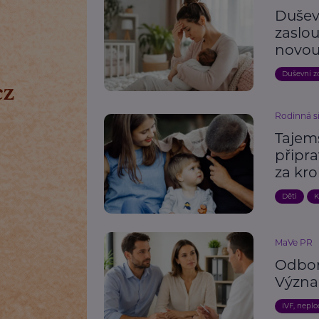
Duševn
zaslou
novou
Duševní z
Rodinná s
Tajem
připra
za kr
Děti
K
MaVe PR
Odborn
Význam
IVF, nepl