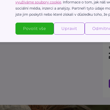
využíváme soubory cookie
. Informace o tom, jak náš w
sociální média, inzerci a analýzy. Partneři tyto údaje
jste jim poskytli nebo které získali v důsledku toho, že p
Povolit vše
Upravit
Odmítn