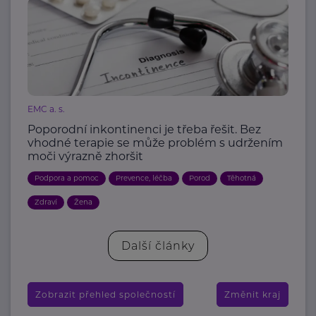
EMC a. s.
Poporodní inkontinenci je třeba řešit. Bez
vhodné terapie se může problém s udržením
moči výrazně zhoršit
Podpora a pomoc
Prevence, léčba
Porod
Těhotná
Zdraví
Žena
Další články
Zobrazit přehled společností
Změnit kraj