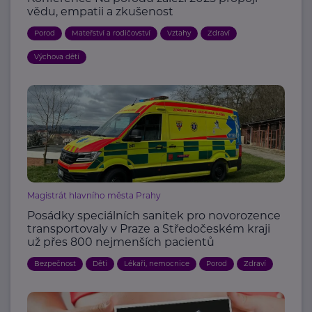
vědu, empatii a zkušenost
Porod
Mateřství a rodičovství
Vztahy
Zdraví
Výchova dětí
Magistrát hlavního města Prahy
Posádky speciálních sanitek pro novorozence
transportovaly v Praze a Středočeském kraji
už přes 800 nejmenších pacientů
Bezpečnost
Děti
Lékaři, nemocnice
Porod
Zdraví