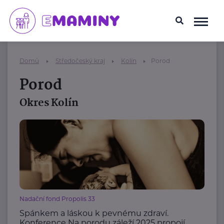
Domů
Středočeský kraj
Kolín
Porod
Porod
Okres Kolín
Nadační fond Propolis 33
Spánkem a láskou k pevnému zdraví.
Konference Na porodu záleží 2025 propojí