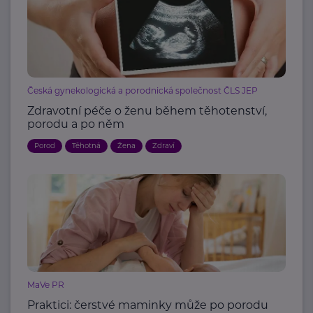
Česká gynekologická a porodnická společnost ČLS JEP
Zdravotní péče o ženu během těhotenství,
porodu a po něm
Porod
Těhotná
Žena
Zdraví
MaVe PR
Praktici: čerstvé maminky může po porodu