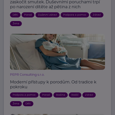
zaskočit smutek. Duševními poruchami trpí
po narození dítěte až pětina z nich
Děti
Porod
Duševní zdraví
Podpora a pomoc
Zdraví
Žena
PEPR Consulting s.r.o.
Moderní přístupy k porodům. Od tradice k
pokroku
Podpora a pomoc
Porod
Rodina
Rodič
Zdraví
Žena
Děti