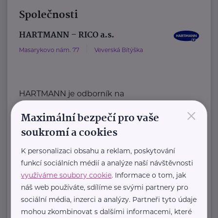
Společnosti
HARTMANN – RICO a.s.
Masarykovo nám. 77
Veverská Bítýška
HARTMANN je odborník na
×
zdravotnické pomůcky a hygienická
Maximální bezpečí pro vaše
řešení s dlouholetou tradicí.
soukromí a cookies
Zaměřuje ...
K personalizaci obsahu a reklam, poskytování
https://hartmanndirect.com/cs-cz
funkcí sociálních médií a analýze naší návštěvnosti
+420 800 100 150
využíváme soubory cookie
. Informace o tom, jak
info@hartmanndirect.cz
náš web používáte, sdílíme se svými partnery pro
sociální média, inzerci a analýzy. Partneři tyto údaje
Ministerstvo zdravotnictví ČR
mohou zkombinovat s dalšími informacemi, které