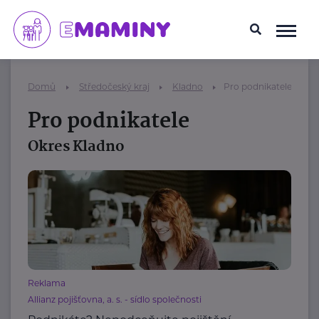
Domů
Středočeský kraj
Kladno
Pro podnikatele
Pro podnikatele
Okres Kladno
Reklama
Allianz pojišťovna, a. s. - sídlo společnosti