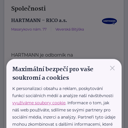
Společnosti
HARTMANN – RICO a.s.
Masarykovo nám. 77
Veverská Bítýška
HARTMANN je odborník na
×
zdravotnické pomůcky a hygienická
Maximální bezpečí pro vaše
řešení s dlouholetou tradicí.
soukromí a cookies
Zaměřuje ...
K personalizaci obsahu a reklam, poskytování
https://hartmanndirect.com/cs-cz
funkcí sociálních médií a analýze naší návštěvnosti
+420 800 100 150
využíváme soubory cookie
. Informace o tom, jak
info@hartmanndirect.cz
náš web používáte, sdílíme se svými partnery pro
sociální média, inzerci a analýzy. Partneři tyto údaje
Ministerstvo zdravotnictví ČR
mohou zkombinovat s dalšími informacemi, které