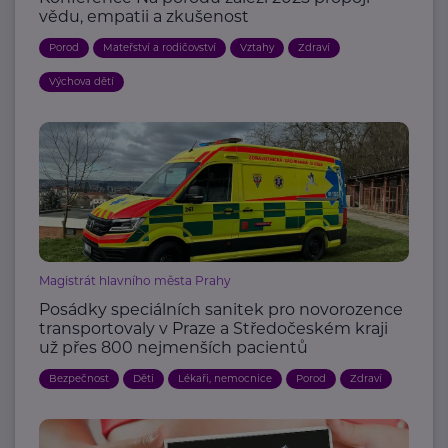
vědu, empatii a zkušenost
Porod
Mateřství a rodičovství
Vztahy
Zdraví
Výchova dětí
Magistrát hlavního města Prahy
Posádky speciálních sanitek pro novorozence
transportovaly v Praze a Středočeském kraji
už přes 800 nejmenších pacientů
Bezpečnost
Děti
Lékaři, nemocnice
Porod
Zdraví