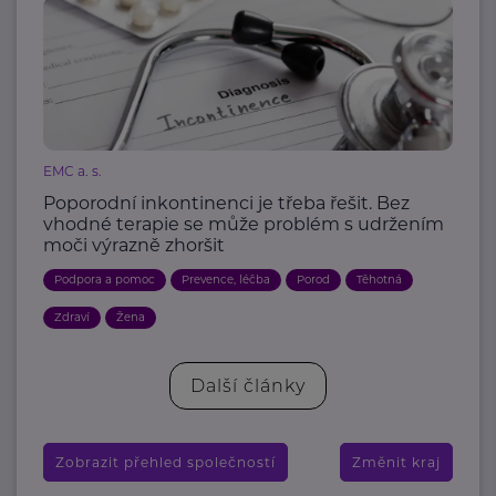
EMC a. s.
Poporodní inkontinenci je třeba řešit. Bez
vhodné terapie se může problém s udržením
moči výrazně zhoršit
Podpora a pomoc
Prevence, léčba
Porod
Těhotná
Zdraví
Žena
Další články
Zobrazit přehled společností
Změnit kraj