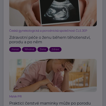
Česká gynekologická a porodnická společnost ČLS JEP
Zdravotní péče o ženu během těhotenství,
porodu a po něm
Porod
Těhotná
Žena
Zdraví
MaVe PR
Praktici: čerstvé maminky může po porodu