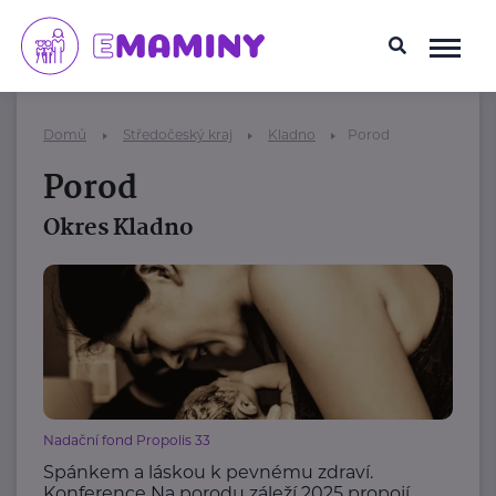
Domů
Středočeský kraj
Kladno
Porod
Porod
Okres Kladno
Nadační fond Propolis 33
Spánkem a láskou k pevnému zdraví.
Konference Na porodu záleží 2025 propojí