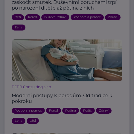
zaskočit smutek. Duševními poruchami trpí
po narození dítěte až pětina z nich
Děti
Porod
Duševní zdraví
Podpora a pomoc
Zdraví
Žena
PEPR Consulting s.r.o.
Moderní přístupy k porodům. Od tradice k
pokroku
Podpora a pomoc
Porod
Rodina
Rodič
Zdraví
Žena
Děti