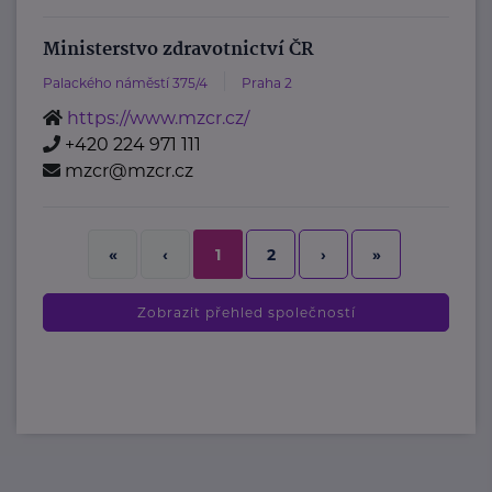
Ministerstvo zdravotnictví ČR
Palackého náměstí 375/4
Praha 2
https://www.mzcr.cz/
+420 224 971 111
mzcr@mzcr.cz
2
›
»
«
‹
1
Zobrazit přehled společností