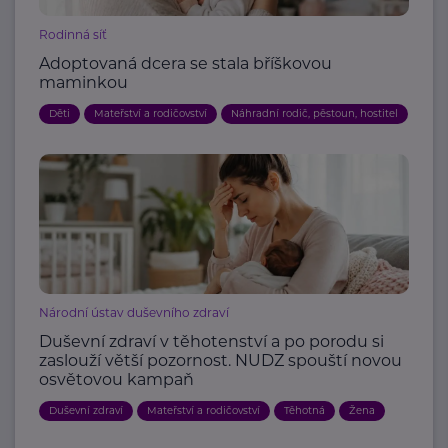
Rodinná síť
Adoptovaná dcera se stala bříškovou
maminkou
Děti
Mateřství a rodičovství
Náhradní rodič, pěstoun, hostitel
Národní ústav duševního zdraví
Duševní zdraví v těhotenství a po porodu si
zaslouží větší pozornost. NUDZ spouští novou
osvětovou kampaň
Duševní zdraví
Mateřství a rodičovství
Těhotná
Žena