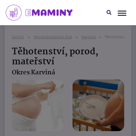
Domů
Moravskoslezský kraj
Karviná
Těhotenství, poro
Těhotenství, porod,
mateřství
Okres Karviná