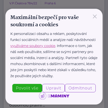
V.P.Čkalova 784/22
Praha 6
×
HOST Home-Start Česká republika je
Maximální bezpečí pro vaše
nezisková organizace, která již více
soukromí a cookies
než 20 let podporuje ...
K personalizaci obsahu a reklam, poskytování
https://www.hostcz.org/
funkcí sociálních médií a analýze naší návštěvnosti
+420 776 556 829
využíváme soubory cookie
. Informace o tom, jak
produkce@hostcz.org
náš web používáte, sdílíme se svými partnery pro
sociální média, inzerci a analýzy. Partneři tyto údaje
Klub svobodných matek z.s.
mohou zkombinovat s dalšími informacemi, které
jste jim poskytli nebo které získali v důsledku toho,
Dukelských hrdinů 34
Praha 7
že používáte jejich služby.
"Pomáháme rodičům a jejich dětem."
Povolit vše
Upravit
Odmítnout
Rodinám samoživitelů z celé ČR
poskytujeme finanční, materiální,
odbornou právní ...