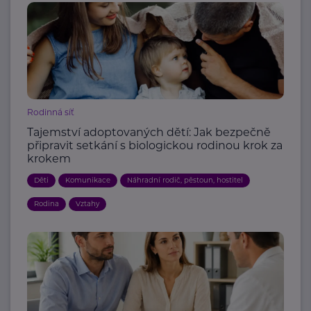
Rodinná síť
Tajemství adoptovaných dětí: Jak bezpečně
připravit setkání s biologickou rodinou krok za
krokem
Děti
Komunikace
Náhradní rodič, pěstoun, hostitel
Rodina
Vztahy