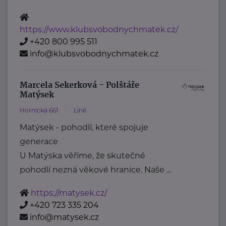
https://www.klubsvobodnychmatek.cz/
+420 800 995 511
info@klubsvobodnychmatek.cz
Marcela Sekerková - Polštáře
Matýsek
Hornická 661
Líně
Matýsek - pohodlí, které spojuje
generace
U Matýska věříme, že skutečné
pohodlí nezná věkové hranice. Naše ...
https://matysek.cz/
+420 723 335 204
info@matysek.cz