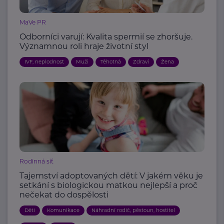
MaVe PR
Odborníci varují: Kvalita spermií se zhoršuje.
Významnou roli hraje životní styl
IVF, neplodnost
Muži
Těhotná
Zdraví
Žena
Rodinná síť
Tajemství adoptovaných dětí: V jakém věku je
setkání s biologickou matkou nejlepší a proč
nečekat do dospělosti
Děti
Komunikace
Náhradní rodič, pěstoun, hostitel