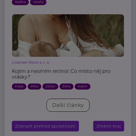
Rodina
Vztahy
Cosmee Vision s. r. o.
Kojím a nesmím retinol: Co místo něj pro
vrásky?
Krása
Péče
Zdraví
Žena
Kojení
Další články
Zobrazit přehled společností
Změnit kraj