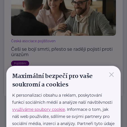
Česká asociace pojišťoven
Češi se bojí smrti, přesto se raději pojistí proti
úrazům
Pojištění
×
Maximální bezpečí pro vaše
soukromí a cookies
K personalizaci obsahu a reklam, poskytování
funkcí sociálních médií a analýze naší návštěvnosti
využíváme soubory cookie
. Informace o tom, jak
Newsletter
náš web používáte, sdílíme se svými partnery pro
sociální média, inzerci a analýzy. Partneři tyto údaje