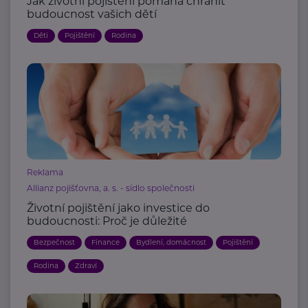
Jak životní pojištění pomáhá chránit
budoucnost vašich dětí
Děti
Pojištění
Rodina
Reklama
Allianz pojišťovna, a. s. - sídlo společnosti
Životní pojištění jako investice do
budoucnosti: Proč je důležité
Bezpečnost
Finance
Bydlení, domácnost
Pojištění
Rodina
Zdraví