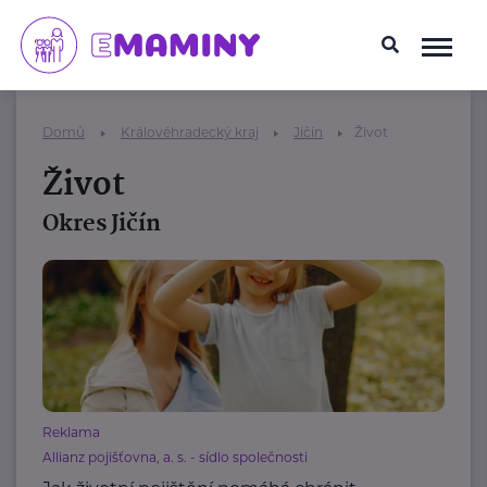
Domů
Královéhradecký kraj
Jičín
Život
Život
Okres Jičín
Reklama
Allianz pojišťovna, a. s. - sídlo společnosti