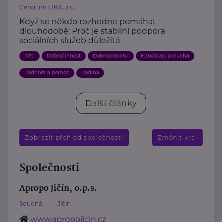
Centrum LIRA, z.ú.
Když se někdo rozhodne pomáhat
dlouhodobě: Proč je stabilní podpora
sociálních služeb důležitá
Děti
Dobročinnost
Dobrovolnictví
Handicap, porucha
Podpora a pomoc
Rodina
Další články
Zobrazit přehled společností
Změnit kraj
Společnosti
Apropo Jičín, o.p.s.
Soudná
Jičín
www.apropojicin.cz