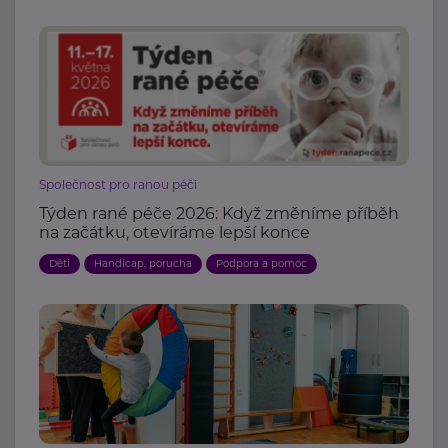
Společnost pro ranou péči
Týden rané péče 2026: Když změníme příběh
na začátku, otevíráme lepší konce
Děti
Handicap, porucha
Podpora a pomoc