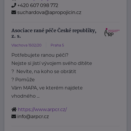
+420 607 098 772
suchardova@apropojicin.cz
Asociace rané péče České republiky,
z. s.
Vlachova 1502/20
Praha 5
Potřebujete ranou péči?
Nejste si jistí vývojem svého dítěte
? Nevíte, na koho se obrátit
? Pomůže
Vám MAPA, ve kterém najdete
vhodného ...
https://www.arpcr.cz/
info@arpcr.cz