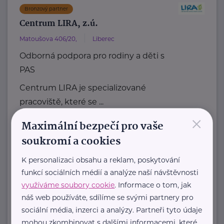
Bronzový partner
Centrum LIRA, z.ú.
Matoušova 406/20,
Liberec
Odborná podpora pro rodiny a děti s
PAS
Centrum LIRA je specializované
pracoviště, které se ...
×
Maximální bezpečí pro vaše
https://centrumlira.cz/
+420 724 400 832
soukromí a cookies
info@centrumlira.cz
K personalizaci obsahu a reklam, poskytování
funkcí sociálních médií a analýze naší návštěvnosti
Dotkni se křídel z.s.
využíváme soubory cookie
. Informace o tom, jak
Jívka 216
Jívka
náš web používáte, sdílíme se svými partnery pro
sociální média, inzerci a analýzy. Partneři tyto údaje
Dotkni se křídel z.
mohou zkombinovat s dalšími informacemi, které