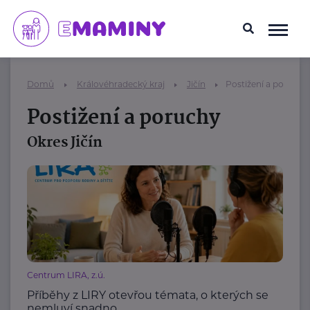
Domů
Královéhradecký kraj
Jičín
Postižení a poruchy
Postižení a poruchy
Okres Jičín
Centrum LIRA, z.ú.
Příběhy z LIRY otevřou témata, o kterých se
nemluví snadno