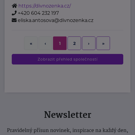
https://divnozenka.cz/
+420 604 232 197
eliska.antosova@divnozenka.cz
2
›
»
«
‹
1
Zobrazit přehled společností
Newsletter
Pravidelný přísun novinek, inspirace na každý den,