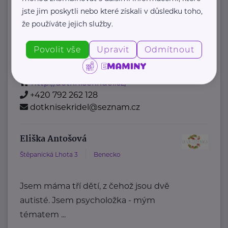
jste jim poskytli nebo které získali v důsledku toho,
s.
že používáte jejich služby.
je nezisková organizace zaměřená na
falcony terapii, environmentální
Povolit vše
Upravit
Odmítnout
vzdělávání ...
http://dotknisekridel.cz/
+420 792 262 128
dotknisekridel@seznam.cz
Eliška Antošová
Štěpanická Lhota 3
Benecko
Jsem máma tří dětí, z čehož jsou dvě
autisté. Jsem psycholožka - mým
tématem ...