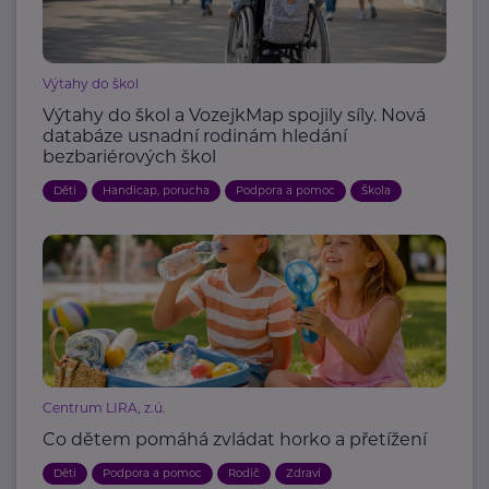
Výtahy do škol
Výtahy do škol a VozejkMap spojily síly. Nová
databáze usnadní rodinám hledání
bezbariérových škol
Děti
Handicap, porucha
Podpora a pomoc
Škola
Centrum LIRA, z.ú.
Co dětem pomáhá zvládat horko a přetížení
Děti
Podpora a pomoc
Rodič
Zdraví