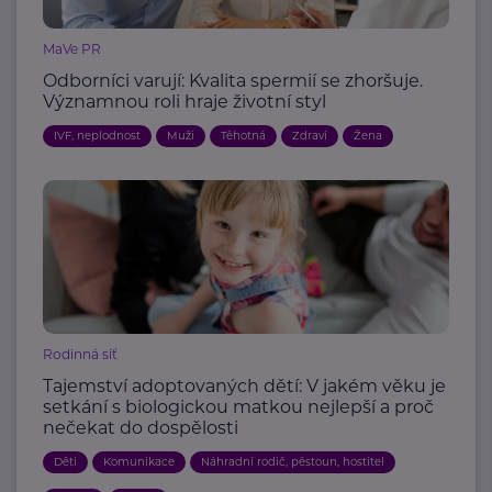
MaVe PR
Odborníci varují: Kvalita spermií se zhoršuje.
Významnou roli hraje životní styl
IVF, neplodnost
Muži
Těhotná
Zdraví
Žena
Rodinná síť
Tajemství adoptovaných dětí: V jakém věku je
setkání s biologickou matkou nejlepší a proč
nečekat do dospělosti
Děti
Komunikace
Náhradní rodič, pěstoun, hostitel