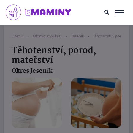
Domů
Olomoucký kraj
Jeseník
Těhotenství, porod, ma
Těhotenství, porod,
mateřství
Okres Jeseník