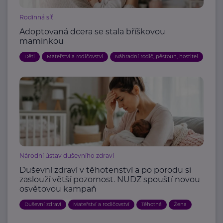
Rodinná síť
Adoptovaná dcera se stala bříškovou
maminkou
Děti
Mateřství a rodičovství
Náhradní rodič, pěstoun, hostitel
Národní ústav duševního zdraví
Duševní zdraví v těhotenství a po porodu si
zaslouží větší pozornost. NUDZ spouští novou
osvětovou kampaň
Duševní zdraví
Mateřství a rodičovství
Těhotná
Žena