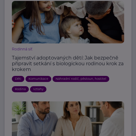
Rodinná síť
Tajemství adoptovaných dětí: Jak bezpečně
připravit setkání s biologickou rodinou krok za
krokem
Děti
Komunikace
Náhradní rodič, pěstoun, hostitel
Rodina
Vztahy