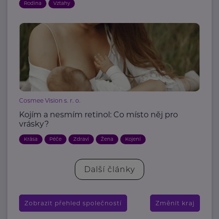
Rodina
Vztahy
Cosmee Vision s. r. o.
Kojím a nesmím retinol: Co místo něj pro
vrásky?
Krása
Péče
Zdraví
Žena
Kojení
Další články
Zobrazit přehled společností
Změnit kraj