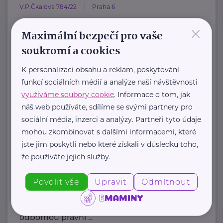
V.P.Čkalova 784/22
Praha 6
×
HOST Home-Start Česká republika je
Maximální bezpečí pro vaše
nezisková organizace, která již více
soukromí a cookies
než 20 let podporuje ...
K personalizaci obsahu a reklam, poskytování
https://www.hostcz.org/
funkcí sociálních médií a analýze naší návštěvnosti
+420 776 556 829
využíváme soubory cookie
. Informace o tom, jak
produkce@hostcz.org
náš web používáte, sdílíme se svými partnery pro
sociální média, inzerci a analýzy. Partneři tyto údaje
Klub svobodných matek z.s.
mohou zkombinovat s dalšími informacemi, které
jste jim poskytli nebo které získali v důsledku toho,
Dukelských hrdinů 34
Praha 7
že používáte jejich služby.
"Pomáháme rodičům a jejich dětem."
Povolit vše
Upravit
Odmítnout
Rodinám samoživitelů z celé ČR
poskytujeme finanční, materiální,
odbornou právní ...