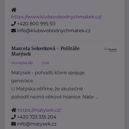
https://www.klubsvobodnychmatek.cz/
+420 800 995 511
info@klubsvobodnychmatek.cz
Marcela Sekerková - Polštáře
Matýsek
Hornická 661
Líně
Matýsek - pohodlí, které spojuje
generace
U Matýska věříme, že skutečné
pohodlí nezná věkové hranice. Naše ...
https://matysek.cz/
+420 723 335 204
info@matysek.cz