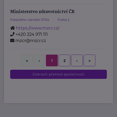
Ministerstvo zdravotnictví ČR
Palackého náměstí 375/4
Praha 2
https://www.mzcr.cz/
+420 224 971 111
mzcr@mzcr.cz
2
›
»
«
‹
1
Zobrazit přehled společností