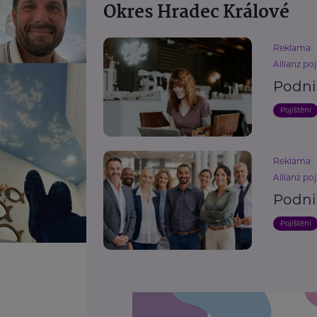
Okres Hradec Králové
Reklama
Allianz poj
Podni
Pojištění
Reklama
Allianz poj
Podni
Pojištění