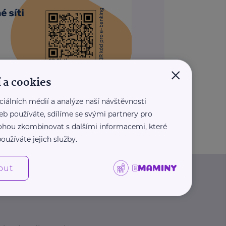
×
 a cookies
ciálních médií a analýze naší návštěvnosti
REKLAMA
eb používáte, sdílíme se svými partnery pro
 mohou zkombinovat s dalšími informacemi, které
oužíváte jejich služby.
out