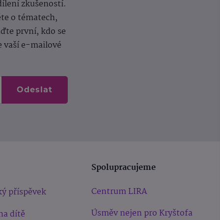
dílení zkušeností.
ěte o tématech,
te první, kdo se
e vaší e-mailové
Odeslat
Spolupracujeme
Centrum LIRA
ý příspěvek
Úsměv nejen pro Kryštofa
na dítě