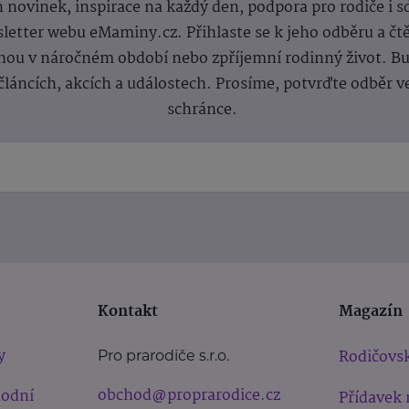
 novinek, inspirace na každý den, podpora pro rodiče i s
letter webu eMaminy.cz. Přihlaste se k jeho odběru a čt
ou v náročném období nebo zpříjemní rodinný život. Buď
článcích, akcích a událostech. Prosíme, potvrďte odběr v
schránce.
Kontakt
Magazín
y
Rodičovsk
Pro prarodiče s.r.o.
obchod@proprarodice.cz
hodní
Přídavek 