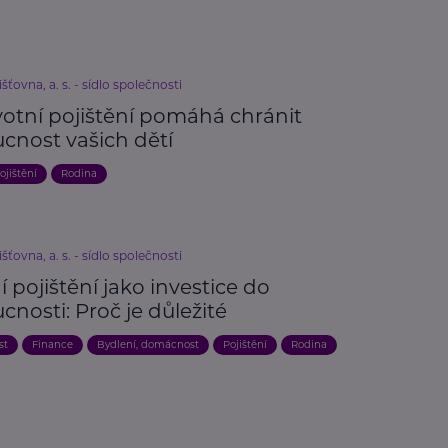
išťovna, a. s. - sídlo společnosti
votní pojištění pomáhá chránit
cnost vašich dětí
ojištění
Rodina
išťovna, a. s. - sídlo společnosti
í pojištění jako investice do
nosti: Proč je důležité
st
Finance
Bydlení, domácnost
Pojištění
Rodina