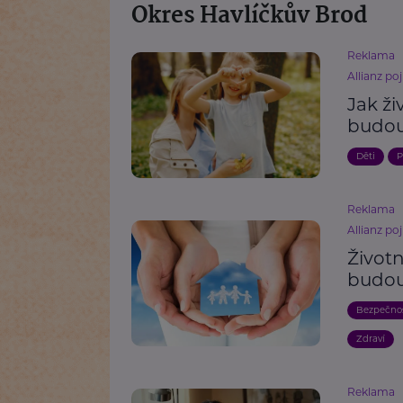
Okres Havlíčkův Brod
Reklama
Allianz poj
Jak ži
budou
Děti
P
Reklama
Allianz poj
Životn
budouc
Bezpečno
Zdraví
Reklama