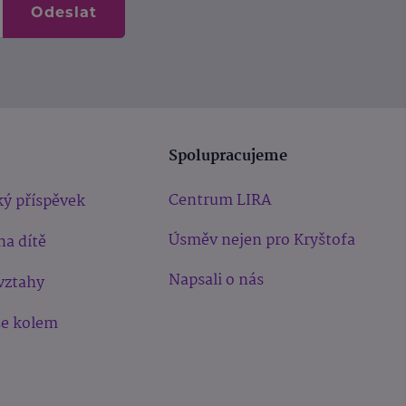
Odeslat
Spolupracujeme
Centrum LIRA
ý příspěvek
Úsměv nejen pro Kryštofa
na dítě
Napsali o nás
vztahy
še kolem