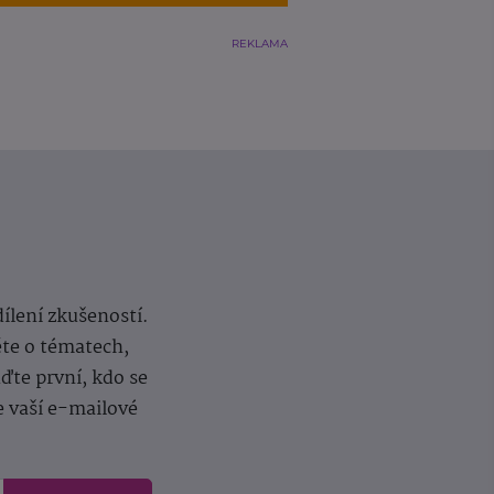
REKLAMA
dílení zkušeností.
ěte o tématech,
te první, kdo se
e vaší e-mailové