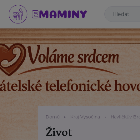
Domů
Kraj Vysočina
Havlíčkův Br
Život