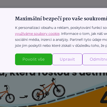
ciace pojišťoven
Maximální bezpečí pro vaše soukromí
e bojí smrti, přesto se raději pojistí proti
ům
K personalizaci obsahu a reklam, poskytování funkcí so
využíváme soubory cookie
. Informace o tom, jak náš w
sociální média, inzerci a analýzy. Partneři tyto údaje
jste jim poskytli nebo které získali v důsledku toho, že p
Povolit vše
Upravit
Odmítn