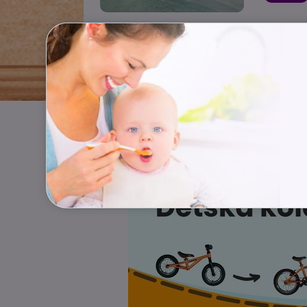
Česká aso
Češi s
úraz
Pojištění