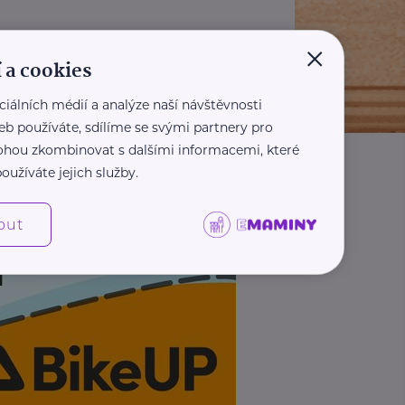
×
 a cookies
ciálních médií a analýze naší návštěvnosti
eb používáte, sdílíme se svými partnery pro
 mohou zkombinovat s dalšími informacemi, které
oužíváte jejich služby.
out