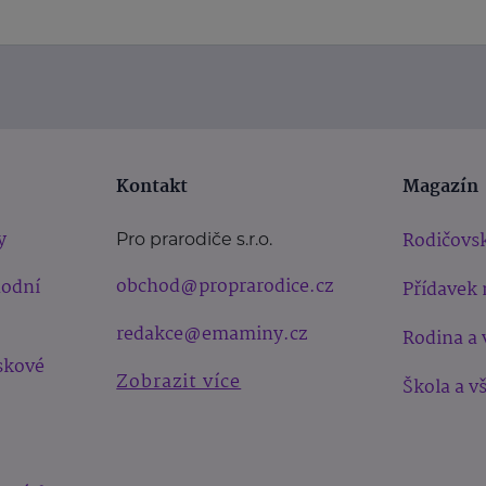
Kontakt
Magazín
y
Rodičovsk
Pro prarodiče s.r.o.
obchod@proprarodice.cz
hodní
Přídavek 
redakce@emaminy.cz
Rodina a 
skové
Zobrazit více
Škola a v