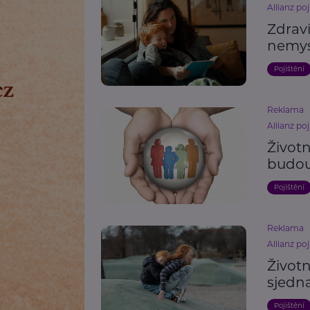
Allianz poj
Zdraví
nemys
Pojištění
Reklama
Allianz poj
Životn
budou
Pojištění
Reklama
Allianz poj
Životn
sjedna
Pojištění