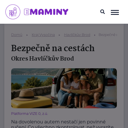
Domů
Kraj Vysočina
Havlíčkův Brod
Bezpečně na ces
Bezpečně na cestách
Okres Havlíčkův Brod
Platforma VIZE 0, z.ú.
Na dovolenou autem nestačí jen povinné
ručení. Co všechno zkontrolovat, než vyrazíte