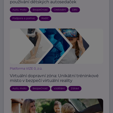
používání dětských autosedaček
Auto, moto
Bezpečnost
Cestování
Děti
Podpora a pomoc
Rodič
Platforma VIZE 0, z.ú.
Virtuální dopravní zóna: Unikátní tréninkové
místo v bezpečí virtuální reality
Auto, moto
Bezpečnost
Vzdělání
Zdraví