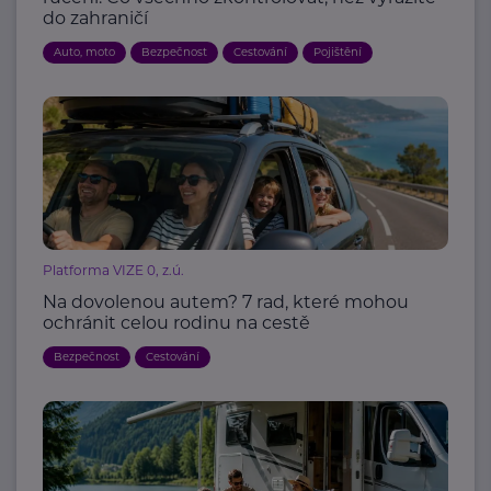
do zahraničí
Auto, moto
Bezpečnost
Cestování
Pojištění
Platforma VIZE 0, z.ú.
Na dovolenou autem? 7 rad, které mohou
ochránit celou rodinu na cestě
Bezpečnost
Cestování