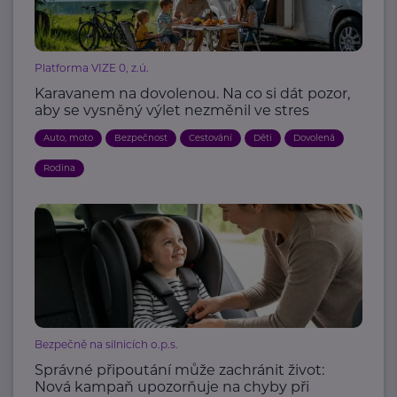
Platforma VIZE 0, z.ú.
Karavanem na dovolenou. Na co si dát pozor,
aby se vysněný výlet nezměnil ve stres
Auto, moto
Bezpečnost
Cestování
Děti
Dovolená
Rodina
Bezpečně na silnicích o.p.s.
Správné připoutání může zachránit život:
Nová kampaň upozorňuje na chyby při