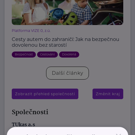
Platforma VIZE 0, z.ú.
Cesty autem do zahraničí: Jak na bezpečnou
dovolenou bez starostí
Bezpečnost
Cestování
Dovolená
Další články
Zobrazit přehled společností
Změnit kraj
Společnosti
TUkas a.s
K Hrušovu 344/6
Štěrboholy, Praha 10