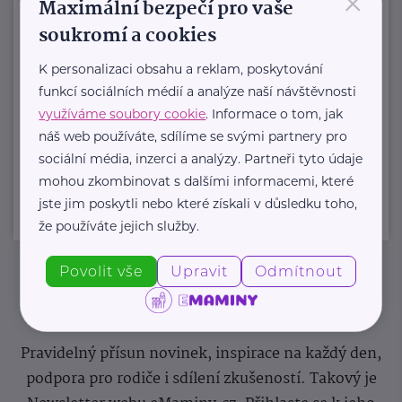
×
Maximální bezpečí pro vaše
https://www.tukas.cz/
soukromí a cookies
+420 267 229 111
sekretariat@tukas.cz
K personalizaci obsahu a reklam, poskytování
funkcí sociálních médií a analýze naší návštěvnosti
využíváme soubory cookie
. Informace o tom, jak
náš web používáte, sdílíme se svými partnery pro
Zobrazit přehled společností
sociální média, inzerci a analýzy. Partneři tyto údaje
mohou zkombinovat s dalšími informacemi, které
jste jim poskytli nebo které získali v důsledku toho,
že používáte jejich služby.
Povolit vše
Upravit
Odmítnout
Newsletter
Pravidelný přísun novinek, inspirace na každý den,
podpora pro rodiče i sdílení zkušeností. Takový je