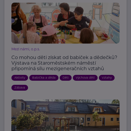
Mezi námi, o.p.s.
Co mohou děti získat od babiček a dědečků?
Výstava na Staroměstském náměstí
připomíná sílu mezigeneračních vztahů
Aktivity
Babička a děda
Děti
Výchova dětí
Vztahy
Zábava