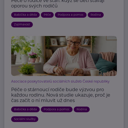
Péče o rodiče ve stáří: když se děti stávají
oporou svých rodičů
Babička a děda
Péče
Podpora a pomoc
Rodina
Zajímavost
Asociace poskytovatelů sociálních služeb České republiky
Péče o stárnoucí rodiče bude výzvou pro
každou rodinu. Nová studie ukazuje, proč je
čas začít o ní mluvit už dnes
Babička a děda
Podpora a pomoc
Rodina
Sociální služby