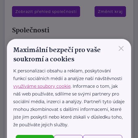
Zobrazit přehled společností
Změnit kraj
Společnosti
×
Brázdimský statek, z.s.
Maximální bezpečí pro vaše
Veliký Brázdim 9
Mratín
soukromí a cookies
Zařízení „Brázdimský statek“ nabízí
K personalizaci obsahu a reklam, poskytování
luxusní ubytování aktivním seniorům
funkcí sociálních médií a analýze naší návštěvnosti
již od čerstvého důchodového věku
využíváme soubory cookie
. Informace o tom, jak
v samostatných ...
náš web používáte, sdílíme se svými partnery pro
sociální média, inzerci a analýzy. Partneři tyto údaje
https://www.brazdimskystatek.cz/
mohou zkombinovat s dalšími informacemi, které
+420 605 244 772
jste jim poskytli nebo které získali v důsledku toho,
houstecka.alena@gmail.com
že používáte jejich služby.