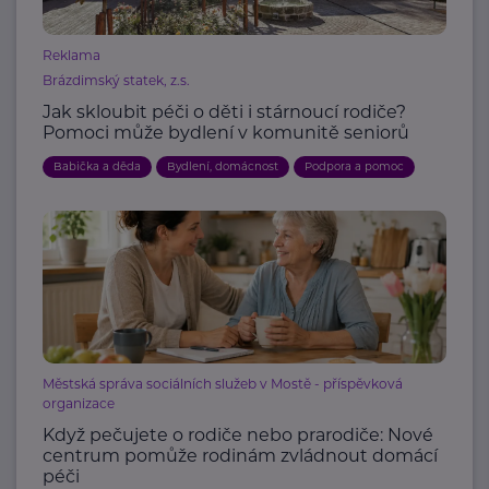
Reklama
Brázdimský statek, z.s.
Jak skloubit péči o děti i stárnoucí rodiče?
Pomoci může bydlení v komunitě seniorů
Babička a děda
Bydlení, domácnost
Podpora a pomoc
Městská správa sociálních služeb v Mostě - příspěvková
organizace
Když pečujete o rodiče nebo prarodiče: Nové
centrum pomůže rodinám zvládnout domácí
péči