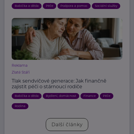
Babička a děda
Péče
Podpora a pomoc
Sociální služby
Reklama
Zlaté Stáří
Tlak sendvičové generace: Jak finančně
zajistit péči o stárnoucí rodiče
Babička a děda
Bydlení, domácnost
Finance
Péče
Rodina
Další články