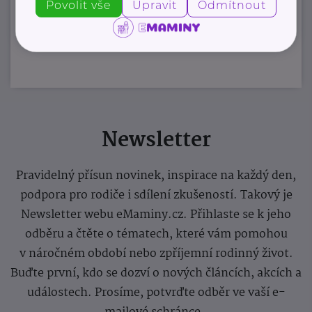
Povolit vše
Upravit
Odmítnout
Zobrazit přehled společností
Newsletter
Pravidelný přísun novinek, inspirace na každý den,
podpora pro rodiče i sdílení zkušeností. Takový je
Newsletter webu eMaminy.cz. Přihlaste se k jeho
odběru a čtěte o tématech, které vám pomohou
v náročném období nebo zpříjemní rodinný život.
Buďte první, kdo se dozví o nových článcích, akcích a
událostech. Prosíme, potvrďte odběr ve vaší e-