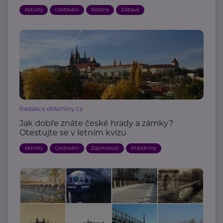
Aktivity
Cestování
Rodina
Zábava
Redakce eMaminy.cz
Jak dobře znáte české hrady a zámky?
Otestujte se v letním kvízu
Aktivity
Cestování
Zajímavost
Prázdniny