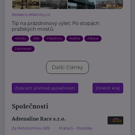
Redakce eMaminy.cz
Tip na prázdninový výlet: Po stopách
pražských mostů
Aktivity
Děti
Prázdniny
Rodina
Zábava
Zajímavost
Další články
Zobrazit přehled společností
Změnit kraj
Společnosti
Adrenaline Race s.r.o.
Za Mototechnou 1619
Praha 5 – Stodůlky