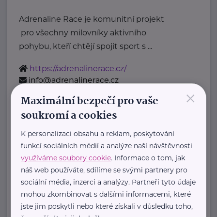
Adrenaline Race je komunitní projekt
pro všechny milovníky aktivního
pohybu, kteří chtějí spojit sport s ...
https://adrenalinerace.cz/
info@adrenalinerace.cz
×
Maximální bezpečí pro vaše
STEZKA ČESKEM, Z.S.
soukromí a cookies
Kolmá 1172/8
Plzeň - Doubravka
K personalizaci obsahu a reklam, poskytování
Stezka Českem je nekomerční
funkcí sociálních médií a analýze naší návštěvnosti
projekt party nadšenců
využíváme soubory cookie
. Informace o tom, jak
, kteří se spojili s Klubem českých
náš web používáte, sdílíme se svými partnery pro
sociální média, inzerci a analýzy. Partneři tyto údaje
turistů
mohou zkombinovat s dalšími informacemi, které
a ...
jste jim poskytli nebo které získali v důsledku toho,