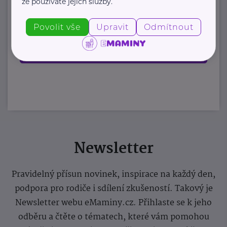
https://www.stezkaceskem.cz/
že používáte jejich služby.
stezkaceskem@email.cz
Povolit vše
Upravit
Odmítnout
Zobrazit přehled společností
Newsletter
Pravidelný přísun novinek, inspirace na každý den,
podpora pro rodiče i sdílení zkušeností. Takový je
Newsletter webu eMaminy.cz. Přihlaste se k jeho
odběru a čtěte o tématech, které vám pomohou