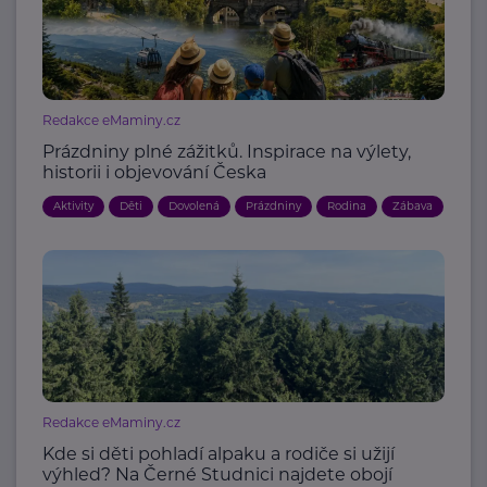
Redakce eMaminy.cz
Prázdniny plné zážitků. Inspirace na výlety,
historii i objevování Česka
Aktivity
Děti
Dovolená
Prázdniny
Rodina
Zábava
Redakce eMaminy.cz
Kde si děti pohladí alpaku a rodiče si užijí
výhled? Na Černé Studnici najdete obojí