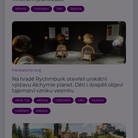
Aktivity
Cestování
Děti
Rodina
Pardubický kraj
Na hradě Rychmburk otevřeli unikátní
výstavu Alchymie planet. Děti i dospělí objeví
tajemství vzniku vesmíru
Akce, Tip
Aktivity
Cestování
Děti
Kultura
Vzdělání
Zábava