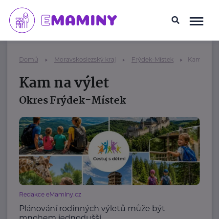
Domů
Moravskoslezský kraj
Frýdek-Místek
Kam na vý
Kam na výlet
Okres Frýdek-Místek
Redakce eMaminy.cz
Plánování rodinných výletů může být
mnohem jednodušší