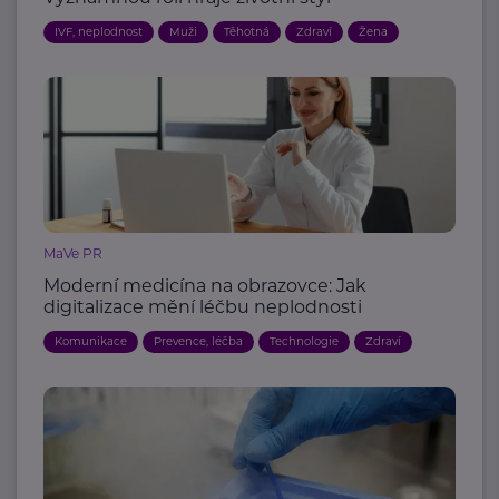
IVF, neplodnost
Muži
Těhotná
Zdraví
Žena
MaVe PR
Moderní medicína na obrazovce: Jak
digitalizace mění léčbu neplodnosti
Komunikace
Prevence, léčba
Technologie
Zdraví