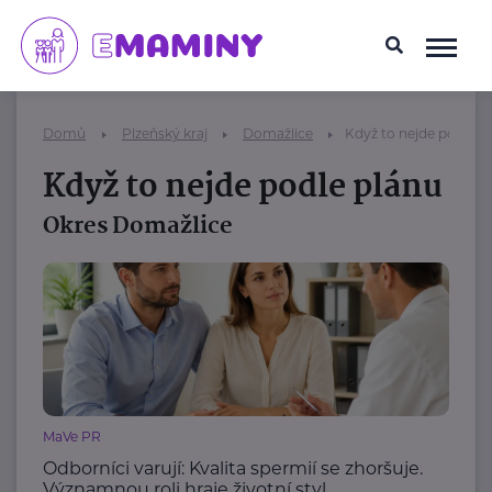
Domů
Plzeňský kraj
Domažlice
Když to nejde podle p
Když to nejde podle plánu
Okres Domažlice
MaVe PR
Odborníci varují: Kvalita spermií se zhoršuje.
Významnou roli hraje životní styl