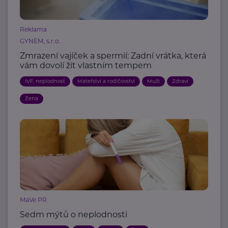
Reklama
GYNEM, s.r.o.
Zmrazení vajíček a spermií: Zadní vrátka, která
vám dovolí žít vlastním tempem
IVF, neplodnost
Mateřství a rodičovství
Muži
Zdraví
Žena
MaVe PR
Sedm mýtů o neplodnosti