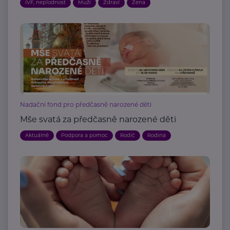
IVF, neplodnost
Muži
Zdraví
Žena
Nadační fond pro předčasně narozené děti
Mše svatá za předčasně narozené děti
Aktuálně
Podpora a pomoc
Rodič
Rodina