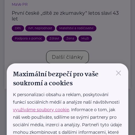
MaVe PR
První české „dítě ze zkumavky“ letos slaví 43
let
Děti
IVF, neplodnost
Mateřství a rodičovství
Podpora a pomoc
Zdraví
Žena
Muži
Další články
×
Maximální bezpečí pro vaše
soukromí a cookies
K personalizaci obsahu a reklam, poskytování
funkcí sociálních médií a analýze naší návštěvnosti
Newsletter
využíváme soubory cookie
. Informace o tom, jak
náš web používáte, sdílíme se svými partnery pro
sociální média, inzerci a analýzy. Partneři tyto údaje
Pravidelný přísun novinek, inspirace na každý den,
mohou zkombinovat s dalšími informacemi, které