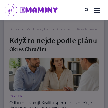
Domů
Pardubický kraj
Chrudim
Když to nejde podle 
Když to nejde podle plánu
Okres Chrudim
MaVe PR
Odborníci varují: Kvalita spermií se zhoršuje.
Významnou roli hraje životní styl