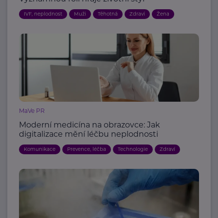
IVF, neplodnost
Muži
Těhotná
Zdraví
Žena
MaVe PR
Moderní medicína na obrazovce: Jak
digitalizace mění léčbu neplodnosti
Komunikace
Prevence, léčba
Technologie
Zdraví