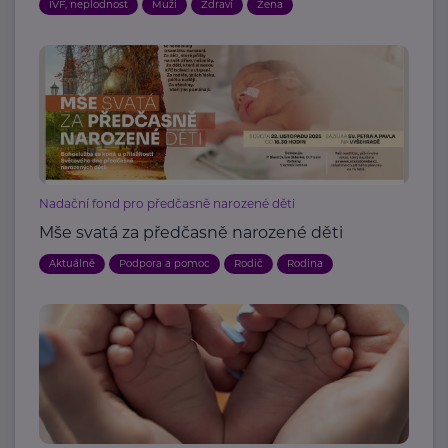
IVF, neplodnost
Muži
Zdraví
Žena
Nadační fond pro předčasně narozené děti
Mše svatá za předčasně narozené děti
Aktuálně
Podpora a pomoc
Rodič
Rodina