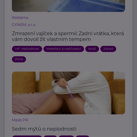
Reklama
GYNEM, s.r.o.
Zmrazení vajíček a spermií: Zadní vrátka, která
vám dovolí žít vlastním tempem
IVF, neplodnost
Mateřství a rodičovství
Muži
Zdraví
Žena
MaVe PR
Sedm mýtů o neplodnosti