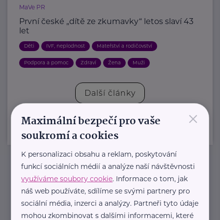
MaVe PR
První české „dítě ze zkumavky“ letos slaví 43
let
Děti
IVF, neplodnost
Mateřství a rodičovství
Podpora a pomoc
Zdraví
Žena
Muži
Další články
×
Maximální bezpečí pro vaše
soukromí a cookies
K personalizaci obsahu a reklam, poskytování
funkcí sociálních médií a analýze naší návštěvnosti
Newsletter
využíváme soubory cookie
. Informace o tom, jak
náš web používáte, sdílíme se svými partnery pro
sociální média, inzerci a analýzy. Partneři tyto údaje
Pravidelný přísun novinek, inspirace na každý den,
mohou zkombinovat s dalšími informacemi, které