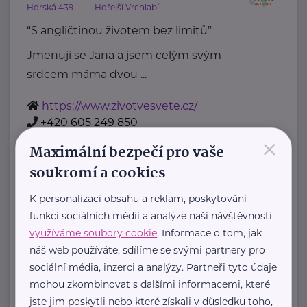
Horská 439
Hořejší Vrchlabí
“S angličtinou životem bez limitů”
Jmenuji se Jana a jsem celým svým
srdcem máma dvou ...
https://www.zivotvesvete.cz/
+420 605 249 850
×
jana@zivotvesvete.cz
Maximální bezpečí pro vaše
soukromí a cookies
Kolpingova rodina Smečno
K personalizaci obsahu a reklam, poskytování
U Zámku 5
Smečno
funkcí sociálních médií a analýze naší návštěvnosti
Jsme nestátní nezisková organizace
využíváme soubory cookie
. Informace o tom, jak
, která se již více než 25 let zaměřuje
náš web používáte, sdílíme se svými partnery pro
na podporu rodin, ...
sociální média, inzerci a analýzy. Partneři tyto údaje
mohou zkombinovat s dalšími informacemi, které
https://www.kolpingsmecno.cz/
jste jim poskytli nebo které získali v důsledku toho,