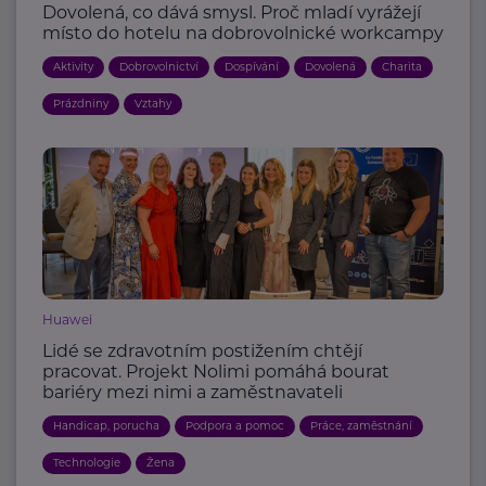
Dovolená, co dává smysl. Proč mladí vyrážejí
místo do hotelu na dobrovolnické workcampy
Aktivity
Dobrovolnictví
Dospívání
Dovolená
Charita
Prázdniny
Vztahy
Huawei
Lidé se zdravotním postižením chtějí
pracovat. Projekt Nolimi pomáhá bourat
bariéry mezi nimi a zaměstnavateli
Handicap, porucha
Podpora a pomoc
Práce, zaměstnání
Technologie
Žena