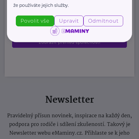
+420 777 558 778
že používáte jejich služby.
ludmila.janzurova@kolpingsmecno.cz
Povolit vše
Upravit
Odmítnout
Zobrazit přehled společností
Newsletter
Pravidelný přísun novinek, inspirace na každý den,
podpora pro rodiče i sdílení zkušeností. Takový je
Newsletter webu eMaminy.cz. Přihlaste se k jeho