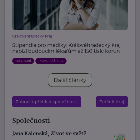
Královéhradecký kraj
Stipendia pro mediky: Královéhradecký kraj
nabízí budoucím lékařům až 150 tisíc korun
Dospívání
Praxe, stáž, kurz
Další články
Zobrazit přehled společností
Změnit kraj
Společnosti
Jana Kalenská, Život ve světě