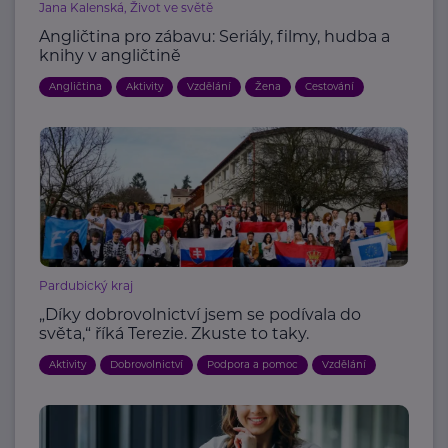
Jana Kalenská, Život ve světě
Angličtina pro zábavu: Seriály, filmy, hudba a
knihy v angličtině
Angličtina
Aktivity
Vzdělání
Žena
Cestování
Pardubický kraj
„Díky dobrovolnictví jsem se podívala do
světa,“ říká Terezie. Zkuste to taky.
Aktivity
Dobrovolnictví
Podpora a pomoc
Vzdělání