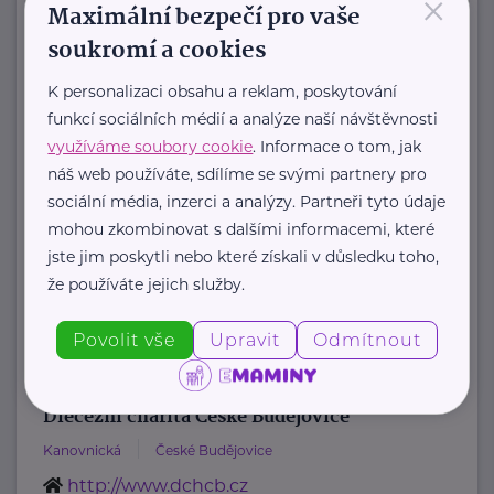
×
Maximální bezpečí pro vaše
Autis Centrum, o.p.s.
soukromí a cookies
Plzeňská
České Budějovice
K personalizaci obsahu a reklam, poskytování
www.autiscentrum.cz
funkcí sociálních médií a analýze naší návštěvnosti
+420 606 046 118
využíváme soubory cookie
. Informace o tom, jak
info@autiscentrum.cz
náš web používáte, sdílíme se svými partnery pro
sociální média, inzerci a analýzy. Partneři tyto údaje
Centrum BAZALKA, o.p.s.
mohou zkombinovat s dalšími informacemi, které
jste jim poskytli nebo které získali v důsledku toho,
U Jeslí
České Budějovice
že používáte jejich služby.
http://www.centrumbazalka.cz
+420 723 101 751
Povolit vše
Upravit
Odmítnout
info@centrumbazalka.cz
Diecézní charita České Budějovice
Kanovnická
České Budějovice
http://www.dchcb.cz