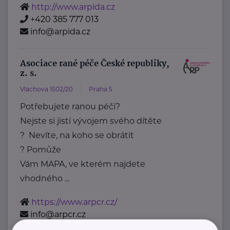
http://www.arpida.cz
+420 385 777 013
info@arpida.cz
Asociace rané péče České republiky,
z. s.
Vlachova 1502/20
Praha 5
Potřebujete ranou péči?
Nejste si jistí vývojem svého dítěte
? Nevíte, na koho se obrátit
? Pomůže
Vám MAPA, ve kterém najdete
vhodného ...
https://www.arpcr.cz/
info@arpcr.cz