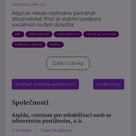
Centrum LIRA, z.ú.
Když se někdo rozhodne pomáhat
dlouhodobě: Proč je stabilní podpora
sociálních služeb důležitá
Děti
Dobročinnost
Dobrovolnictví
Handicap, porucha
Podpora a pomoc
Rodina
Další články
Zobrazit přehled společností
Změnit kraj
Společnosti
Arpida, centrum pro rehabilitaci osob se
zdravotním postižením, z.ú.
U Hvízdala
České Budějovice