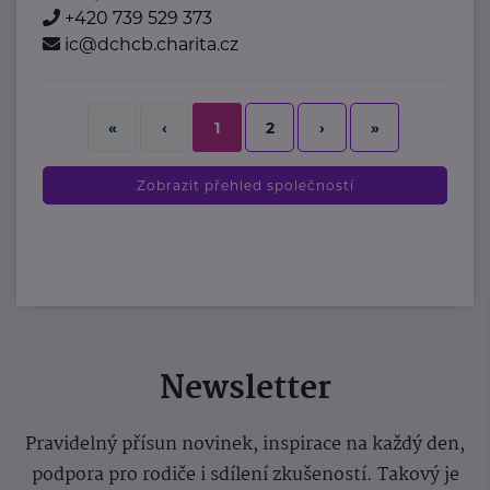
+420 739 529 373
ic@dchcb.charita.cz
2
›
»
«
‹
1
Zobrazit přehled společností
Newsletter
Pravidelný přísun novinek, inspirace na každý den,
podpora pro rodiče i sdílení zkušeností. Takový je