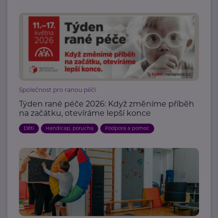
Společnost pro ranou péči
Týden rané péče 2026: Když změníme příběh
na začátku, otevíráme lepší konce
Děti
Handicap, porucha
Podpora a pomoc