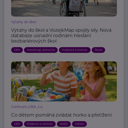
Výtahy do škol
Výtahy do škol a VozejkMap spojily síly. Nová
databáze usnadní rodinám hledání
bezbariérových škol
Děti
Handicap, porucha
Podpora a pomoc
Škola
Centrum LIRA, z.ú.
Co dětem pomáhá zvládat horko a přetížení
Děti
Podpora a pomoc
Rodič
Zdraví