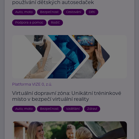
používání dětských autosedaček
Auto, moto
Bezpečnost
Cestování
Děti
Podpora a pomoc
Rodič
Platforma VIZE 0, z.ú.
Virtuální dopravní zóna: Unikátní tréninkové
místo v bezpečí virtuální reality
Auto, moto
Bezpečnost
Vzdělání
Zdraví