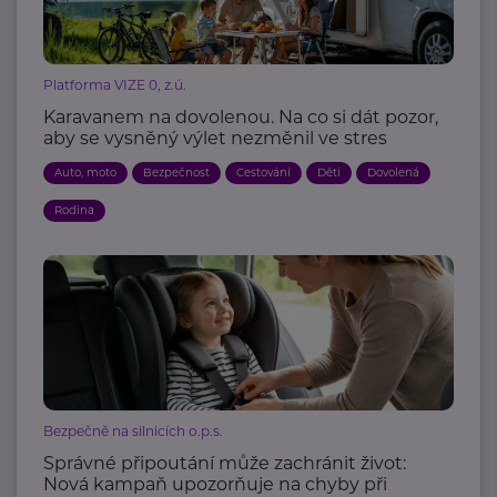
Platforma VIZE 0, z.ú.
Karavanem na dovolenou. Na co si dát pozor,
aby se vysněný výlet nezměnil ve stres
Auto, moto
Bezpečnost
Cestování
Děti
Dovolená
Rodina
Bezpečně na silnicích o.p.s.
Správné připoutání může zachránit život:
Nová kampaň upozorňuje na chyby při