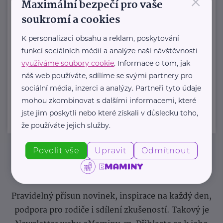
×
Maximální bezpečí pro vaše
https://www.tukas.cz/
soukromí a cookies
+420 267 229 111
sekretariat@tukas.cz
K personalizaci obsahu a reklam, poskytování
funkcí sociálních médií a analýze naší návštěvnosti
využíváme soubory cookie
. Informace o tom, jak
náš web používáte, sdílíme se svými partnery pro
Zobrazit přehled společností
sociální média, inzerci a analýzy. Partneři tyto údaje
mohou zkombinovat s dalšími informacemi, které
jste jim poskytli nebo které získali v důsledku toho,
že používáte jejich služby.
Povolit vše
Upravit
Odmítnout
Newsletter
Pravidelný přísun novinek, inspirace na každý den,
podpora pro rodiče i sdílení zkušeností. Takový je