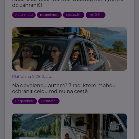
do zahraničí
Auto, moto
Bezpečnost
Cestování
Pojištění
Platforma VIZE 0, z.ú.
Na dovolenou autem? 7 rad, které mohou
ochránit celou rodinu na cestě
Bezpečnost
Cestování