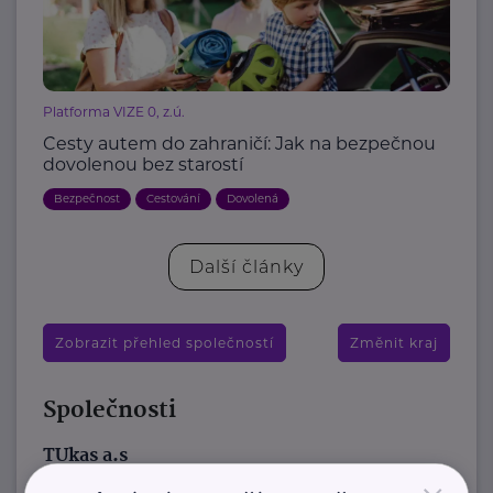
Platforma VIZE 0, z.ú.
Cesty autem do zahraničí: Jak na bezpečnou
dovolenou bez starostí
Bezpečnost
Cestování
Dovolená
Další články
Zobrazit přehled společností
Změnit kraj
Společnosti
TUkas a.s
K Hrušovu 344/6
Štěrboholy, Praha 10