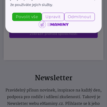
že používáte jejich služby.
https://www.stezkaceskem.cz/
stezkaceskem@email.cz
Povolit vše
Upravit
Odmítnout
Zobrazit přehled společností
Newsletter
Pravidelný přísun novinek, inspirace na každý den,
podpora pro rodiče i sdílení zkušeností. Takový je
Newsletter webu eMaminy.cz. Přihlaste se k jeho