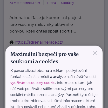
Za Mototechnou 1619
Praha 5 – Stodůlky
Adrenaline Race je komunitní projekt
pro všechny milovníky aktivního
pohybu, kteří chtějí spojit sport s ...
https://adrenalinerace.cz/
×
info@adrenalinerace.cz
Maximální bezpečí pro vaše
soukromí a cookies
STEZKA ČESKEM, Z.S.
K personalizaci obsahu a reklam, poskytování
Kolmá 1172/8
Plzeň - Doubravka
funkcí sociálních médií a analýze naší návštěvnosti
Stezka Českem je nekomerční
využíváme soubory cookie
. Informace o tom, jak
projekt party nadšenců
náš web používáte, sdílíme se svými partnery pro
, kteří se spojili s Klubem českých
sociální média, inzerci a analýzy. Partneři tyto údaje
turistů
mohou zkombinovat s dalšími informacemi, které
a ...
jste jim poskytli nebo které získali v důsledku toho,