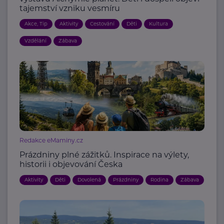
tajemství vzniku vesmíru
Akce, Tip
Aktivity
Cestování
Děti
Kultura
Vzdělání
Zábava
Redakce eMaminy.cz
Prázdniny plné zážitků. Inspirace na výlety,
historii i objevování Česka
Aktivity
Děti
Dovolená
Prázdniny
Rodina
Zábava