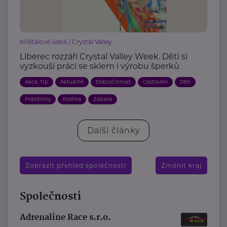
Křišťálové údolí / Crystal Valley
Liberec rozzáří Crystal Valley Week. Děti si
vyzkouší práci se sklem i výrobu šperků
Akce, Tip
Aktuálně
Dobročinnost
Cestování
Děti
Prázdniny
Rodina
Zábava
Další články
Zobrazit přehled společností
Změnit kraj
Společnosti
Adrenaline Race s.r.o.