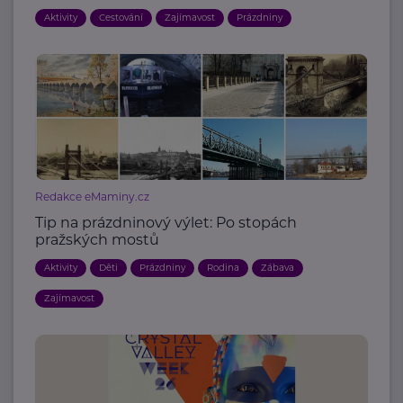
Aktivity
Cestování
Zajímavost
Prázdniny
Redakce eMaminy.cz
Tip na prázdninový výlet: Po stopách
pražských mostů
Aktivity
Děti
Prázdniny
Rodina
Zábava
Zajímavost