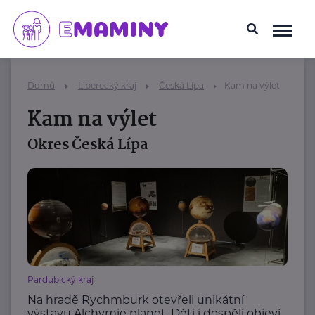
Domů
Liberecký kraj
Česká Lípa
Kam na výlet
Kam na výlet
Okres Česká Lípa
Pardubický kraj
Na hradě Rychmburk otevřeli unikátní
výstavu Alchymie planet. Děti i dospělí objeví