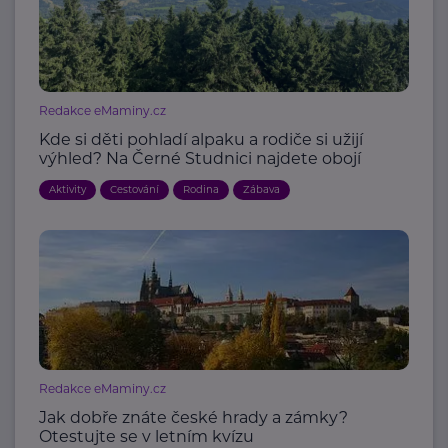
Redakce eMaminy.cz
Kde si děti pohladí alpaku a rodiče si užijí
výhled? Na Černé Studnici najdete obojí
Aktivity
Cestování
Rodina
Zábava
Redakce eMaminy.cz
Jak dobře znáte české hrady a zámky?
Otestujte se v letním kvízu