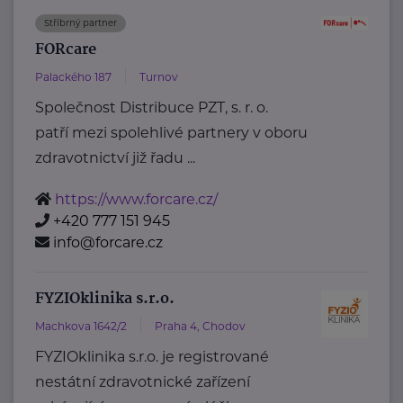
Stříbrný partner
FORcare
Palackého 187
Turnov
Společnost Distribuce PZT, s. r. o.
patří mezi spolehlivé partnery v oboru
zdravotnictví již řadu ...
https://www.forcare.cz/
+420 777 151 945
info@forcare.cz
FYZIOklinika s.r.o.
Machkova 1642/2
Praha 4, Chodov
FYZIOklinika s.r.o. je registrované
nestátní zdravotnické zařízení