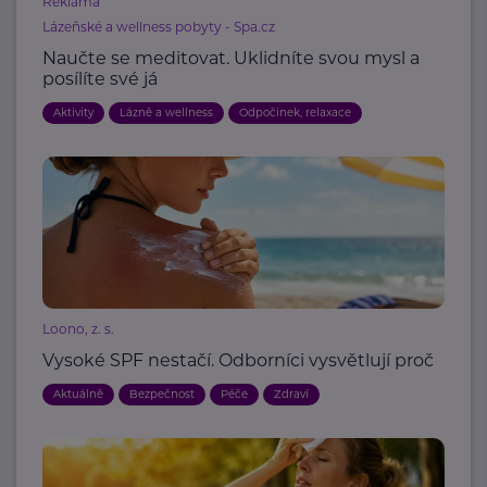
Reklama
Lázeňské a wellness pobyty - Spa.cz
Naučte se meditovat. Uklidníte svou mysl a
posílíte své já
Aktivity
Lázně a wellness
Odpočinek, relaxace
Loono, z. s.
Vysoké SPF nestačí. Odborníci vysvětlují proč
Aktuálně
Bezpečnost
Péče
Zdraví