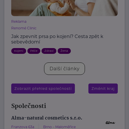
Reklama
Renomé Clinic
Jak zpevnit prsa po kojení? Cesta zpět k
sebevědomí
Kojení
Péče
Zdraví
Žena
Další články
Zobrazit přehled společností
Změnit kraj
Společnosti
Alma-natural cosmetics s.r.o.
Franzova 63a
Brno – Maloměřice