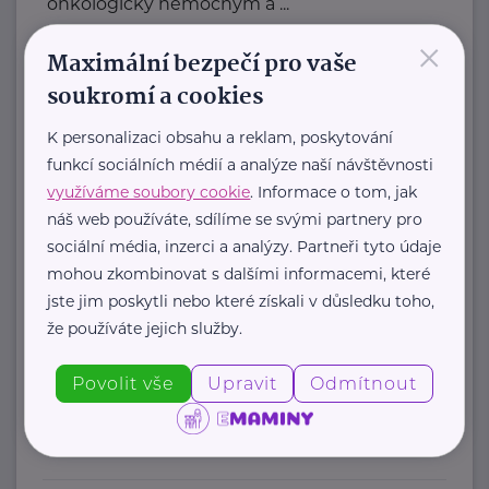
onkologicky nemocným a ...
×
https://www.amelie-zs.cz/
Maximální bezpečí pro vaše
+420 739 001 123
soukromí a cookies
praha@amelie-zs.cz
K personalizaci obsahu a reklam, poskytování
funkcí sociálních médií a analýze naší návštěvnosti
Cosmee Vision s. r. o.
využíváme soubory cookie
. Informace o tom, jak
Kodaňská 1441/46
Praha 10
náš web používáte, sdílíme se svými partnery pro
sociální média, inzerci a analýzy. Partneři tyto údaje
mohou zkombinovat s dalšími informacemi, které
Sallie je značka lesní kosmetiky z
jste jim poskytli nebo které získali v důsledku toho,
Karlových Varů.
že používáte jejich služby.
Propojuje kvalitní přírodní
ingredience, blahodárné účinky ...
Povolit vše
Upravit
Odmítnout
https://sallie.cz/
info@sallie.cz