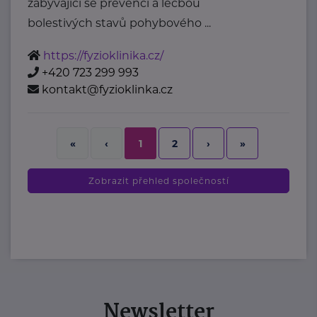
zabývající se prevencí a léčbou
bolestivých stavů pohybového ...
https://fyzioklinika.cz/
+420 723 299 993
kontakt@fyzioklinka.cz
2
›
»
«
‹
1
Zobrazit přehled společností
Newsletter