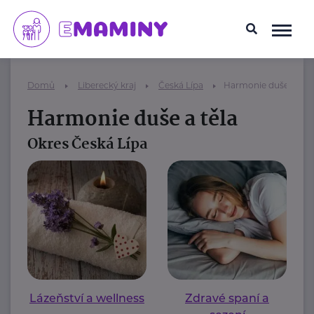
Domů
Liberecký kraj
Česká Lípa
Harmonie duše a těla
Harmonie duše a těla
Okres Česká Lípa
Lázeňství a wellness
Zdravé spaní a