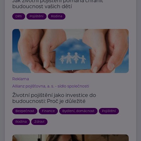
Jak životní pojištění pomáhá chránit
budoucnost vašich dětí
Děti
Pojištění
Rodina
Reklama
Allianz pojišťovna, a. s. - sídlo společnosti
Životní pojištění jako investice do
budoucnosti: Proč je důležité
Bezpečnost
Finance
Bydlení, domácnost
Pojištění
Rodina
Zdraví