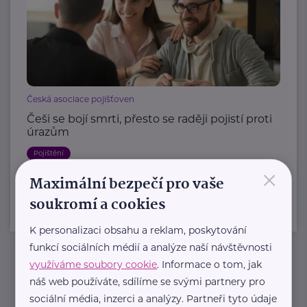
Česká asociace pojišťoven
Češi se bojí smrti, přesto se raději pojistí proti
úrazům
Pojištění
×
Maximální bezpečí pro vaše
soukromí a cookies
K personalizaci obsahu a reklam, poskytování
funkcí sociálních médií a analýze naší návštěvnosti
využíváme soubory cookie
. Informace o tom, jak
Newsletter
náš web používáte, sdílíme se svými partnery pro
sociální média, inzerci a analýzy. Partneři tyto údaje