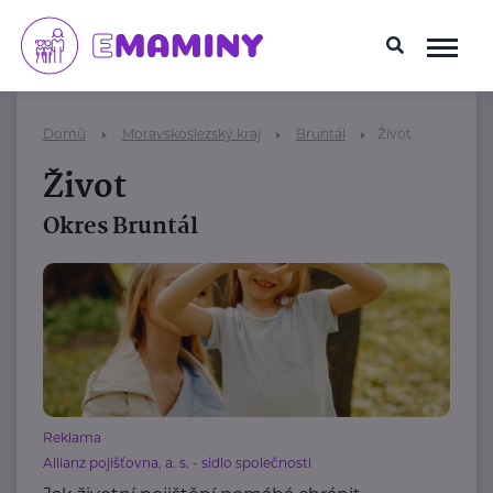
Domů
Moravskoslezský kraj
Bruntál
Život
Život
Okres Bruntál
Reklama
Allianz pojišťovna, a. s. - sídlo společnosti