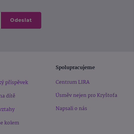
Odeslat
Spolupracujeme
Centrum LIRA
ý příspěvek
Úsměv nejen pro Kryštofa
na dítě
Napsali o nás
vztahy
še kolem