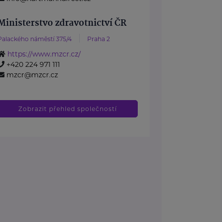
Ministerstvo zdravotnictví ČR
Palackého náměstí 375/4
Praha 2
https://www.mzcr.cz/
+420 224 971 111
mzcr@mzcr.cz
Zobrazit přehled společností