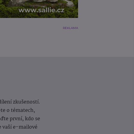
REKLAMA
dílení zkušeností.
ěte o tématech,
te první, kdo se
e vaší e-mailové