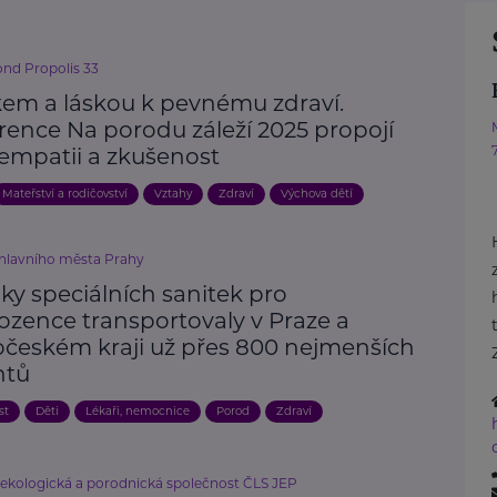
ond Propolis 33
em a láskou k pevnému zdraví.
rence Na porodu záleží 2025 propojí
 empatii a zkušenost
Mateřství a rodičovství
Vztahy
Zdraví
Výchova dětí
 hlavního města Prahy
ky speciálních sanitek pro
ozence transportovaly v Praze a
očeském kraji už přes 800 nejmenších
ntů
st
Děti
Lékaři, nemocnice
Porod
Zdraví
ekologická a porodnická společnost ČLS JEP