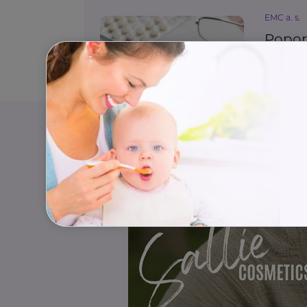
EMC a. s.
Poporo
vhodn
udrže
Podpora 