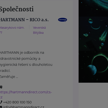
Společnosti
HARTMANN – RICO a.s.
Masarykovo nám.
Veverská
77
Bítýška
HARTMANN je odborník na
zdravotnické pomůcky a
hygienická řešení s dlouholetou
tradicí.
Zaměřuje ...
https://hartmanndirect.com/cs-
cz
+420 800 100 150
info@hartmanndirect.cz