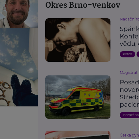
Okres Brno-venkov
Nadační f
Spánk
Konfe
vědu,
Porod
Magistrát
Posád
novor
Střed
pacie
Bezpečno
Česká gyn