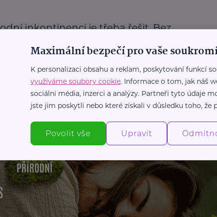
dní inkontinenci je třeba řešit. Bez
é terapie se může problém s
Maximální bezpečí pro vaše soukromí
ním moči výrazně zhoršit
a pomoc
Prevence, léčba
Porod
Těhotná
Zdraví
Žena
K personalizaci obsahu a reklam, poskytování funkcí so
využíváme soubory cookie
. Informace o tom, jak náš w
sociální média, inzerci a analýzy. Partneři tyto údaje
Další články
jste jim poskytli nebo které získali v důsledku toho, že p
Povolit vše
Upravit
Odmítn