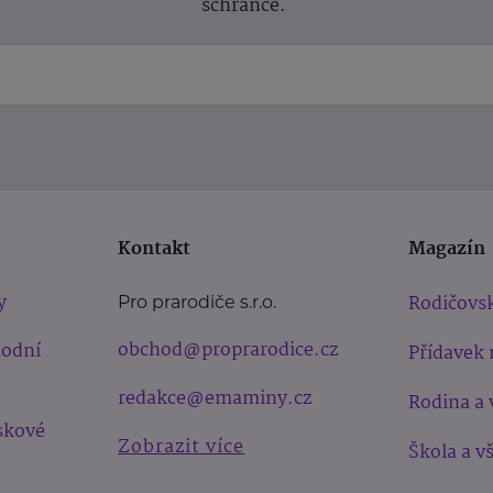
schránce.
Kontakt
Magazín
y
Rodičovsk
Pro prarodiče s.r.o.
obchod@proprarodice.cz
hodní
Přídavek 
redakce@emaminy.cz
Rodina a 
skové
Zobrazit více
Škola a v