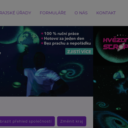
RAJSKÉ ÚŘADY
FORMULÁŘE
O NÁS
KONTAKT
brazit přehled společností
Změnit kraj