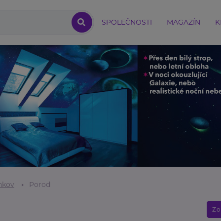
SPOLEČNOSTI
MAGAZÍN
K
nkov
Porod
Zo