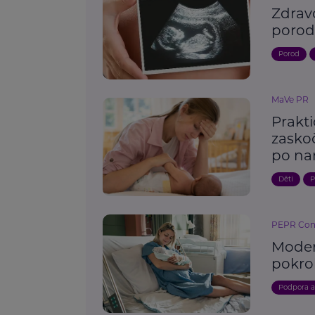
Zdrav
porod
Porod
MaVe PR
Prakt
zasko
po nar
Děti
P
PEPR Consu
Moder
pokro
Podpora 