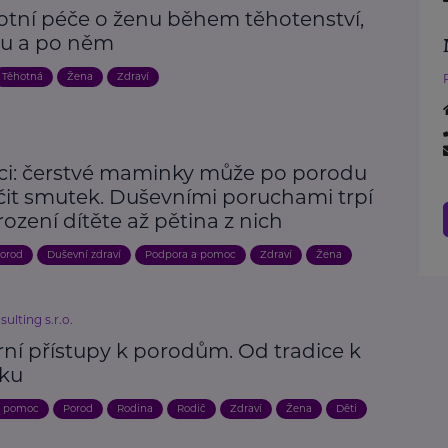
otní péče o ženu během těhotenství,
u a po něm
Těhotná
Žena
Zdraví
ici: čerstvé maminky může po porodu
čit smutek. Duševními poruchami trpí
ození dítěte až pětina z nich
orod
Duševní zdraví
Podpora a pomoc
Zdraví
Žena
lting s.r.o.
ní přístupy k porodům. Od tradice k
ku
a pomoc
Porod
Rodina
Rodič
Zdraví
Žena
Děti