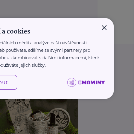
×
 a cookies
ciálních médií a analýze naší návštěvnosti
eb používáte, sdílíme se svými partnery pro
 mohou zkombinovat s dalšími informacemi, které
oužíváte jejich služby.
out