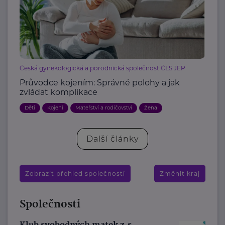
Česká gynekologická a porodnická společnost ČLS JEP
Průvodce kojením: Správné polohy a jak
zvládat komplikace
Děti
Kojení
Mateřství a rodičovství
Žena
Další články
Zobrazit přehled společností
Změnit kraj
Společnosti