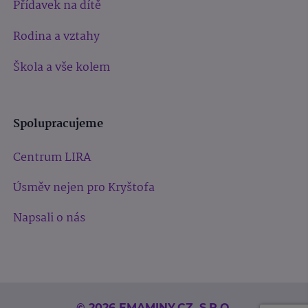
Přídavek na dítě
Rodina a vztahy
Škola a vše kolem
Spolupracujeme
Centrum LIRA
Úsměv nejen pro Kryštofa
Napsali o nás
© 2026 EMAMINY.CZ, S.R.O.