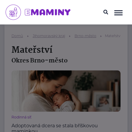
Domů
Jihomoravský kraj
Brno-město
Mateřství
Mateřství
Okres Brno-město
Rodinná síť
Adoptovaná dcera se stala bříškovou
maminkou