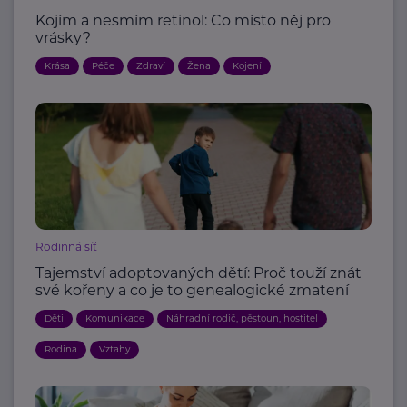
Kojím a nesmím retinol: Co místo něj pro
vrásky?
Krása
Péče
Zdraví
Žena
Kojení
Rodinná síť
Tajemství adoptovaných dětí: Proč touží znát
své kořeny a co je to genealogické zmatení
Děti
Komunikace
Náhradní rodič, pěstoun, hostitel
Rodina
Vztahy