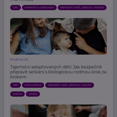
Děti
Mateřství a rodičovství
Náhradní rodič, pěstoun, hostitel
Rodinná síť
Tajemství adoptovaných dětí: Jak bezpečně
připravit setkání s biologickou rodinou krok za
krokem
Děti
Komunikace
Náhradní rodič, pěstoun, hostitel
Rodina
Vztahy