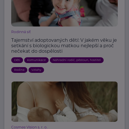
Rodinná síť
Tajemství adoptovaných dětí: V jakém věku je
setkání s biologickou matkou nejlepší a proč
nečekat do dospělosti
Děti
Komunikace
Náhradní rodič, pěstoun, hostitel
Rodina
Vztahy
Cosmee Vision s. r. o.