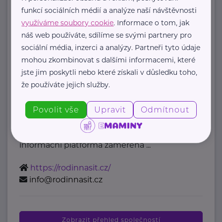
mzcr@mzcr.cz
funkcí sociálních médií a analýze naší návštěvnosti
využíváme soubory cookie
. Informace o tom, jak
náš web používáte, sdílíme se svými partnery pro
Bronzový partner
sociální média, inzerci a analýzy. Partneři tyto údaje
Rodinná síť
mohou zkombinovat s dalšími informacemi, které
jste jim poskytli nebo které získali v důsledku toho,
Klimentská 1246/1
Praha 1
že používáte jejich služby.
Průvodce světem náhradní rodinné
Povolit vše
Upravit
Odmítnout
péče v ČR
Portál Rodinná síť je přední
informační platforma zaměřená ...
https://rodinnasit.cz/
info@rodinnasit.cz
Zobrazit přehled společností