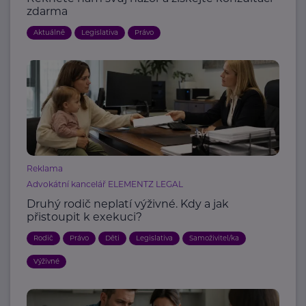
zdarma
Aktuálně
Legislativa
Právo
Reklama
Advokátní kancelář ELEMENTZ LEGAL
Druhý rodič neplatí výživné. Kdy a jak
přistoupit k exekuci?
Rodič
Právo
Děti
Legislativa
Samoživitel/ka
Výživné