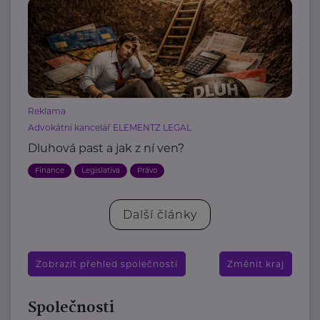
Reklama
Advokátní kancelář ELEMENTZ LEGAL
Dluhová past a jak z ní ven?
Finance
Legislativa
Právo
Další články
Zobrazit přehled společností
Změnit kraj
Společnosti