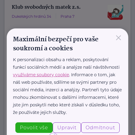
Klub svobodných matek z.s.
Dukelských hrdinů 34
Praha 7
×
"Pomáháme rodičům a jejich dětem."
Maximální bezpečí pro vaše
Rodinám samoživitelů z celé ČR
soukromí a cookies
poskytujeme finanční, materiální,
K personalizaci obsahu a reklam, poskytování
odbornou právní ...
funkcí sociálních médií a analýze naší návštěvnosti
využíváme soubory cookie
. Informace o tom, jak
https://www.klubsvobodnychmatek.cz/
náš web používáte, sdílíme se svými partnery pro
+420 800 995 511
sociální média, inzerci a analýzy. Partneři tyto údaje
info@klubsvobodnychmatek.cz
mohou zkombinovat s dalšími informacemi, které
jste jim poskytli nebo které získali v důsledku toho,
že používáte jejich služby.
Zobrazit přehled společností
Povolit vše
Upravit
Odmítnout