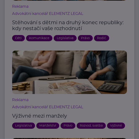
Reklama
Advokátní kancelář ELEMENTZ LEGAL
Stěhování s dětmi na druhý konec republiky:
kdy nestačí vaše rozhodnutí
Děti
Komunikace
Legislativa
Právo
Rodič
Reklama
Advokátní kancelář ELEMENTZ LEGAL
Výživné mezi manžely
Legislativa
Manželství
Právo
Rozvod, svatba
Výživné