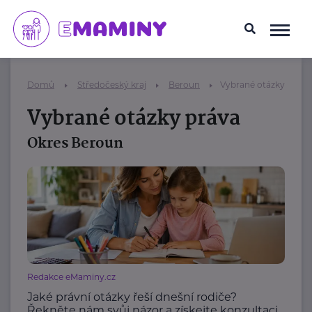
Domů
Středočeský kraj
Beroun
Vybrané otázky práva
Vybrané otázky práva
Okres Beroun
Redakce eMaminy.cz
Jaké právní otázky řeší dnešní rodiče?
Řekněte nám svůj názor a získejte konzultaci