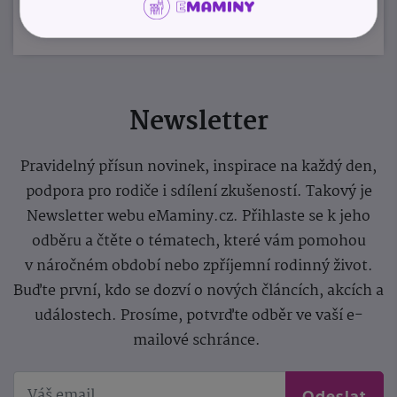
Newsletter
Pravidelný přísun novinek, inspirace na každý den,
podpora pro rodiče i sdílení zkušeností. Takový je
Newsletter webu eMaminy.cz. Přihlaste se k jeho
odběru a čtěte o tématech, které vám pomohou
v náročném období nebo zpříjemní rodinný život.
Buďte první, kdo se dozví o nových článcích, akcích a
událostech. Prosíme, potvrďte odběr ve vaší e-
mailové schránce.
Odeslat