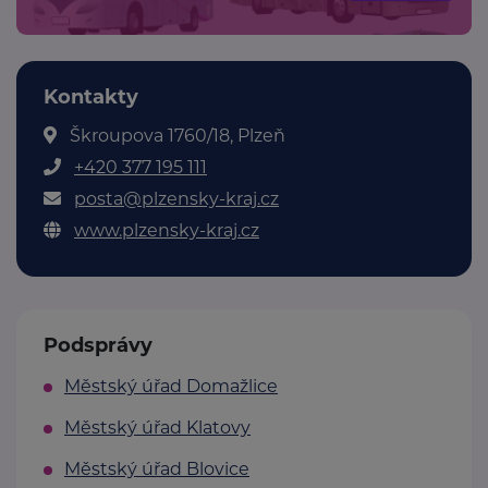
Kontakty
Škroupova 1760/18, Plzeň
+420 377 195 111
posta@plzensky-kraj.cz
www.plzensky-kraj.cz
Podsprávy
Městský úřad Domažlice
Městský úřad Klatovy
Městský úřad Blovice