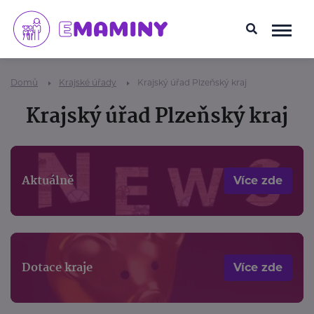
Domů
Krajské úřady
Krajský úřad Plzeňský kraj
Krajský úřad Plzeňský kraj
Aktuálně
Více zde
Dotace kraje
Více zde