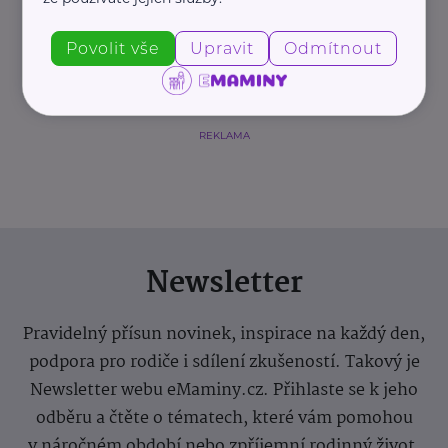
Povolit vše
Upravit
Odmítnout
REKLAMA
Newsletter
Pravidelný přísun novinek, inspirace na každý den,
podpora pro rodiče i sdílení zkušeností. Takový je
Newsletter webu eMaminy.cz. Přihlaste se k jeho
odběru a čtěte o tématech, které vám pomohou
v náročném období nebo zpříjemní rodinný život.