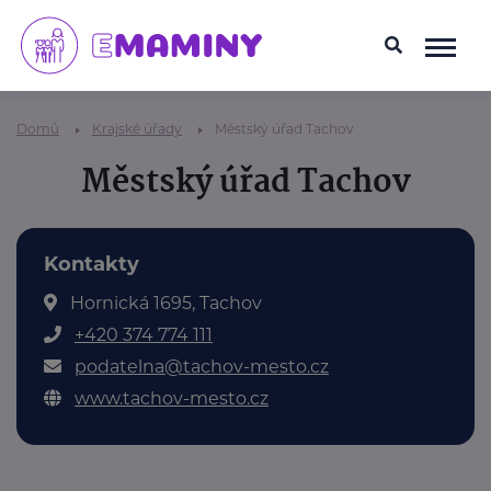
Domů
Krajské úřady
Městský úřad Tachov
Městský úřad Tachov
Kontakty
Hornická 1695, Tachov
+420 374 774 111
podatelna@tachov-mesto.cz
www.tachov-mesto.cz