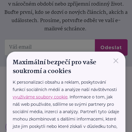
v náročném období nebo zpříjemní rodinný život.
Buďte první, kdo se dozví o nových článcích, akcích a
událostech. Prosíme, potvrďte odběr ve vaší e-
mailové schránce.
Odeslat
×
Maximální bezpečí pro vaše
soukromí a cookies
K personalizaci obsahu a reklam, poskytování
funkcí sociálních médií a analýze naší návštěvnosti
využíváme soubory cookie
. Informace o tom, jak
náš web používáte, sdílíme se svými partnery pro
sociální média, inzerci a analýzy. Partneři tyto údaje
mohou zkombinovat s dalšími informacemi, které
jste jim poskytli nebo které získali v důsledku toho,