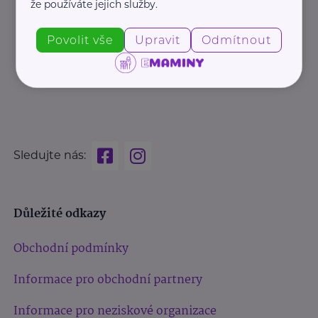
že používáte jejich služby.
Povolit vše
Upravit
Odmítnout
Sledujte nás:
Důležité odkazy
Obchodní podmínky
Informace pro obchodní partnery
Informace pro neziskové organizace