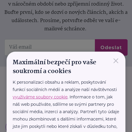
v náročném období nebo zpříjemní rodinný život.
Buďte první, kdo se dozví o nových článcích, akcích a
událostech. Prosíme, potvrďte odběr ve vaší e-
mailové schránce.
Odeslat
×
Maximální bezpečí pro vaše
soukromí a cookies
K personalizaci obsahu a reklam, poskytování
funkcí sociálních médií a analýze naší návštěvnosti
využíváme soubory cookie
. Informace o tom, jak
náš web používáte, sdílíme se svými partnery pro
sociální média, inzerci a analýzy. Partneři tyto údaje
mohou zkombinovat s dalšími informacemi, které
jste jim poskytli nebo které získali v důsledku toho,