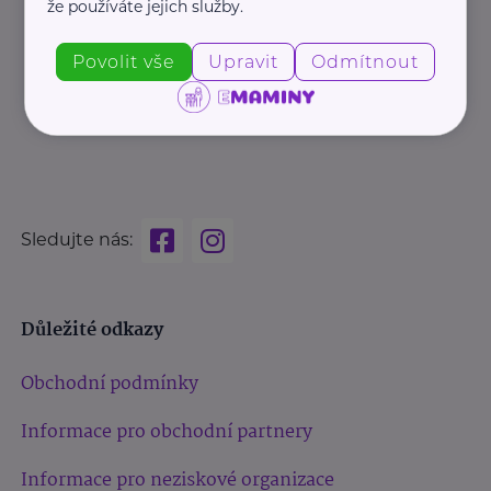
že používáte jejich služby.
Povolit vše
Upravit
Odmítnout
Sledujte nás:
Důležité odkazy
Obchodní podmínky
Informace pro obchodní partnery
Informace pro neziskové organizace