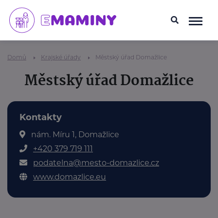
Domů
Krajské úřady
Městský úřad Domažlice
Městský úřad Domažlice
Kontakty
nám. Míru 1, Domažlice
+420 379 719 111
podatelna@mesto-domazlice.cz
www.domazlice.eu