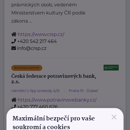
právnických osob, vedeném
Ministerstvem kultury ČR podle
zákona ...
https://www.crsp.cz/
+420 542 217 464
info@crsp.cz
Bronzový partner
Česká federace potravinových bank,
z.s.
náměstí U lípy svobody 4/12
Praha 10 - Dubeč
https://www.potravinovebanky.cz/
+420 777 460 626
×
info@potravinovabanka.cz
Maximální bezpečí pro vaše
soukromí a cookies