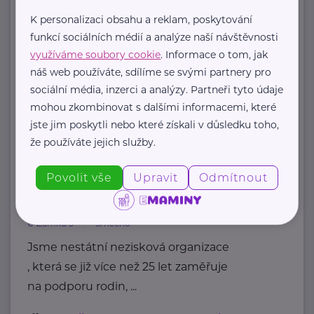
Iniciativa NA ROVINU
K personalizaci obsahu a reklam, poskytování
Topolová 748
Klecany
funkcí sociálních médií a analýze naší návštěvnosti
Iniciativa Na rovinu působí v rámci
využíváme soubory cookie
. Informace o tom, jak
Výzkumného programu Veřejné
náš web používáte, sdílíme se svými partnery pro
duševní zdraví v NUDZ.
sociální média, inzerci a analýzy. Partneři tyto údaje
mohou zkombinovat s dalšími informacemi, které
Tvoří ji odborný ...
jste jim poskytli nebo které získali v důsledku toho,
https://narovinu.net/
že používáte jejich služby.
narovinu@nudz.cz
Povolit vše
Upravit
Odmítnout
Kolpingova rodina Smečno
U Zámku 5
Smečno
Jsme nestátní nezisková organizace
, která se již více než 25 let zaměřuje
na podporu rodin, ...