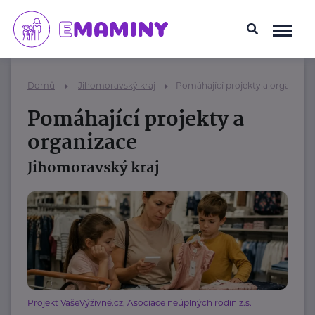
Domů
Jihomoravský kraj
Pomáhající projekty a organizac
Pomáhající projekty a
organizace
Jihomoravský kraj
Projekt VašeVýživné.cz, Asociace neúplných rodin z.s.