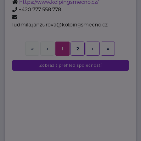
https://www.kolpingsmecno.cz/
+420 777 558 778
ludmila.janzurova@kolpingsmecno.cz
2
›
»
«
‹
1
Zobrazit přehled společností