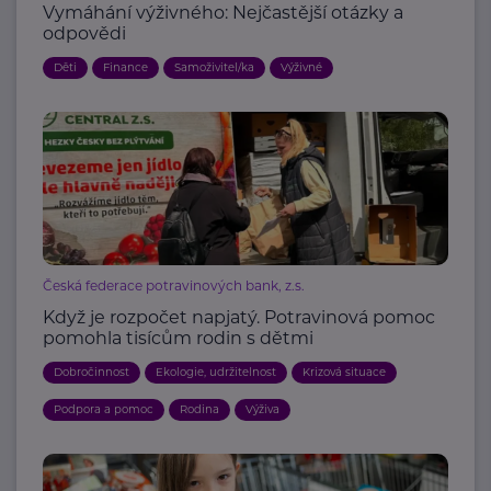
Vymáhání výživného: Nejčastější otázky a
odpovědi
Děti
Finance
Samoživitel/ka
Výživné
Česká federace potravinových bank, z.s.
Když je rozpočet napjatý. Potravinová pomoc
pomohla tisícům rodin s dětmi
Dobročinnost
Ekologie, udržitelnost
Krizová situace
Podpora a pomoc
Rodina
Výživa