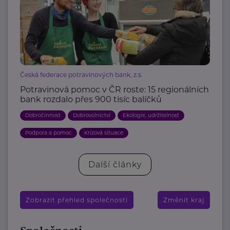
Česká federace potravinových bank, z.s.
Potravinová pomoc v ČR roste: 15 regionálních
bank rozdalo přes 900 tisíc balíčků
Dobročinnost
Dobrovolnictví
Ekologie, udržitelnost
Podpora a pomoc
Krizová situace
Další články
Zobrazit přehled společností
Změnit kraj