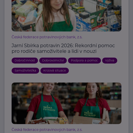
Česká federace potravinových bank, z.s.
Jarní Sbírka potravin 2026: Rekordní pomoc
pro rodiče samoživitele a lidi v nouzi
Dobročinnost
Dobrovolnictví
Podpora a pomoc
Výživa
Samoživitel/ka
Krizová situace
Česká federace potravinových bank, z.s.