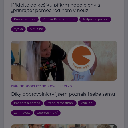
Přidejte do košíku příkrm nebo pleny a
„přihrajte“ pomoc rodinám v nouzi
Krizová situace
Kuchař Pepa Nemrava
Podpora a pomoc
Výživa
Aktuálně
Národní asociace dobrovolnictví z.s.
Díky dobrovolnictví jsem poznala i sebe samu
Podpora a pomoc
Práce, zaměstnání
Vzdělání
Zajímavost
Dobrovolnictví