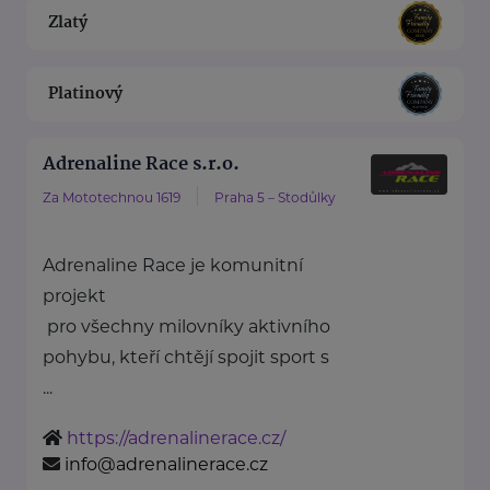
Zlatý
Platinový
Adrenaline Race s.r.o.
Za Mototechnou 1619
Praha 5 – Stodůlky
Adrenaline Race je komunitní
projekt
pro všechny milovníky aktivního
pohybu, kteří chtějí spojit sport s
...
https://adrenalinerace.cz/
info@adrenalinerace.cz