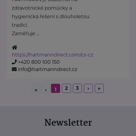
zdravotnické pomůcky a
hygienická řešení s dlouholetou
tradicí.
Zaměřuje ...
https://hartmanndirect.com/cs-cz
+420 800 100 150
info@hartmanndirect.cz
2
3
›
»
«
‹
1
Newsletter