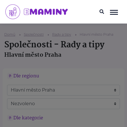
Domů
Společnosti
Rady a tipy
Hlavní město Praha
Společnosti - Rady a tipy
Hlavní město Praha
Dle regionu
Dle kategorie