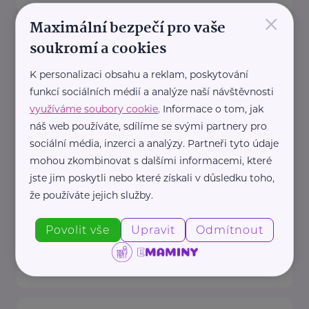
×
Maximální bezpečí pro vaše
Český zahrádkářský svaz, z.s.
soukromí a cookies
Rokycanova 318/15
Praha 3 - Žižkov
K personalizaci obsahu a reklam, poskytování
Redakce webu iZahrádkář.cz
funkcí sociálních médií a analýze naší návštěvnosti
e-mail: tomasek@zahradkari.cz
využíváme soubory cookie
. Informace o tom, jak
Redakce časopisu
náš web používáte, sdílíme se svými partnery pro
Rokycanova 15, 130 00 Praha 3e-
sociální média, inzerci a analýzy. Partneři tyto údaje
mohou zkombinovat s dalšími informacemi, které
mail: redakce@zahradkari.cz
jste jim poskytli nebo které získali v důsledku toho,
tel.: 222 781 773
že používáte jejich služby.
fax: ...
Povolit vše
Upravit
Odmítnout
https://www.zahradkari.cz/
+420 222 782 710
ustredi@zahradkari.cz