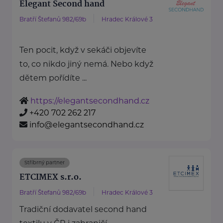
Elegant Second hand
Bratří Štefanů 982/69b
Hradec Králové 3
Ten pocit, když v sekáči objevíte
to, co nikdo jiný nemá. Nebo když
dětem pořídíte ...
https://elegantsecondhand.cz
+420 702 262 217
info@elegantsecondhand.cz
Stříbrný partner
ETCIMEX s.r.o.
Bratří Štefanů 982/69b
Hradec Králové 3
Tradiční dodavatel second hand