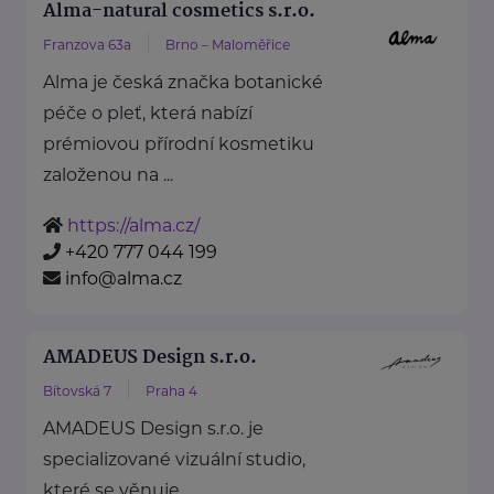
Alma-natural cosmetics s.r.o.
Franzova 63a
Brno – Maloměřice
Alma je česká značka botanické
péče o pleť, která nabízí
prémiovou přírodní kosmetiku
založenou na ...
https://alma.cz/
+420 777 044 199
info@alma.cz
AMADEUS Design s.r.o.
Bítovská 7
Praha 4
AMADEUS Design s.r.o. je
specializované vizuální studio,
které se věnuje