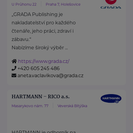
U Průhonu 22
Praha 7, Holešovice
„GRADA Publishing je
nakladatelství pro každého
čtenáře, jeho práci, zdraví i
zábavu.“
Nabízíme široký výběr ...
https://www.grada.cz/
+420 605 245 486
aneta.vaclavikova@grada.cz
HARTMANN – RICO a.s.
Masarykovo nám. 77
Veverská Bítýška
HARTMANN je odborník na