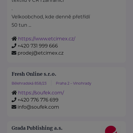
textilu v ČR i zahraničí
.
Velkoobchod, kde denně přetřídí
50 tun ...
https://www.etcimex.cz/
+420 731 999 666
prodej@etcimex.cz
Fresh Online s.r.o.
Bělehradská 858/23
Praha 2 – Vinohrady
https://soufek.com/
+420 776 776 699
info@soufek.com
Grada Publishing a.s.