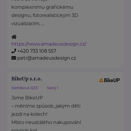
komplexnímu grafickému
designu, fotorealistickým 3D
vizualizacím, ...
https://www.amadeusdesign.cz/
+420 733 108 557
petr@amadeusdesign.cz
BikeUp s.r.o.
Stehlíkova 1233
Slaný 1
Jsme BikeUP
– měníme způsob, jakým děti
jezdí na kolech!
Místo neustálého nakupování
nových kol ...