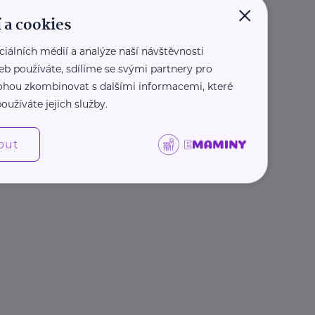
×
 a cookies
ciálních médií a analýze naší návštěvnosti
eb používáte, sdílíme se svými partnery pro
 mohou zkombinovat s dalšími informacemi, které
oužíváte jejich služby.
out