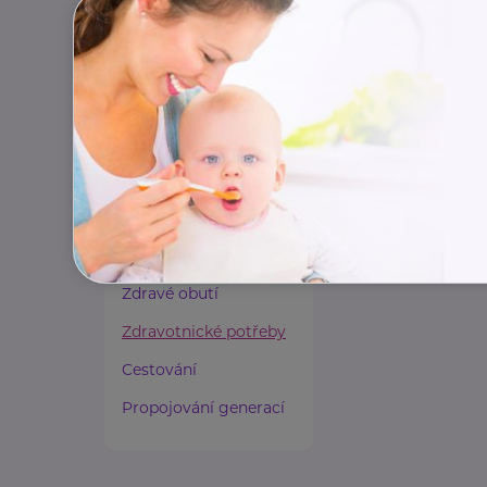
Paliativní péče
Rady a tipy
Harmonie duše a těla
Zaměstnávání osob ze
zdravotním
postižením
Lázeňství a wellness
Zdravé spaní a sezení
Zdravé obutí
Zdravotnické potřeby
Cestování
Propojování generací