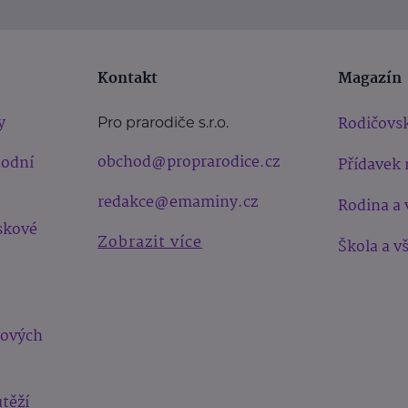
Kontakt
Magazín
y
Rodičovsk
Pro prarodiče s.r.o.
obchod@proprarodice.cz
hodní
Přídavek 
redakce@emaminy.cz
Rodina a 
skové
Zobrazit více
Škola a v
bových
těží