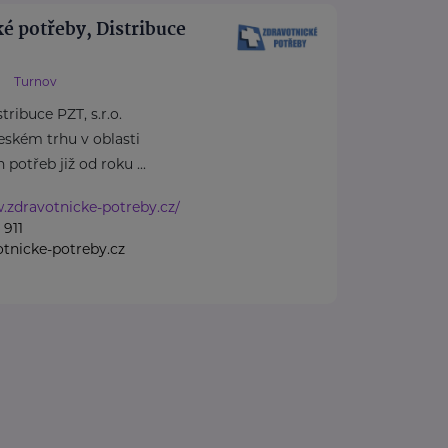
é potřeby, Distribuce
Turnov
ribuce PZT, s.r.o.
českém trhu v oblasti
potřeb již od roku ...
.zdravotnicke-potreby.cz/
 911
tnicke-potreby.cz