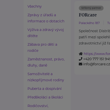
Všechny
Stříbrný partner
FORcare
Zprávy z úřadů a
informace o dotacích
Palackého 187
T
Výživa a zdravý vývoj
Společnost Distribu
dítěte
patří mezi spolehl
zdravotnictví již řa
Zábava pro děti a
rodiče
https://www.for
+420 777 151 94
Zaměstnanost, právo,
info@forcare.cz
dluhy, daně
Samoživitelé a
nízkopříjmové rodiny
Puberta a dospívání
Předškoláci a školáci
Rodičovství,