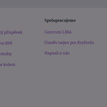
Spolupracujeme
Centrum LIRA
ý příspěvek
Úsměv nejen pro Kryštofa
na dítě
Napsali o nás
vztahy
še kolem