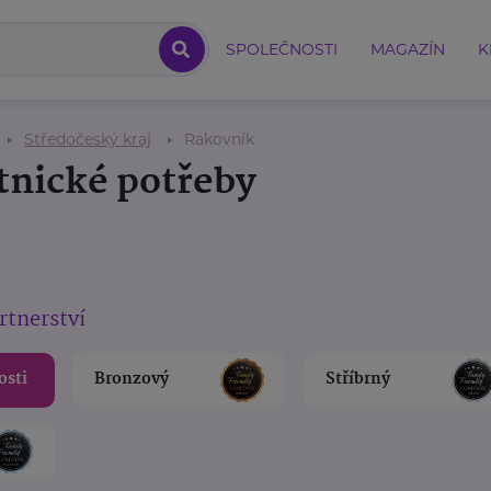
SPOLEČNOSTI
MAGAZÍN
K
Středočeský kraj
Rakovník
tnické potřeby
rtnerství
osti
Bronzový
Stříbrný