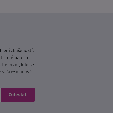
dílení zkušeností.
ěte o tématech,
te první, kdo se
e vaší e-mailové
Odeslat