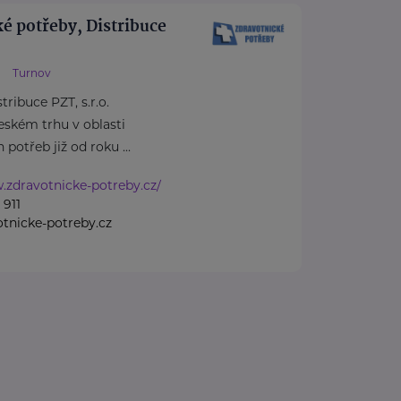
é potřeby, Distribuce
Turnov
ribuce PZT, s.r.o.
českém trhu v oblasti
potřeb již od roku ...
.zdravotnicke-potreby.cz/
 911
tnicke-potreby.cz