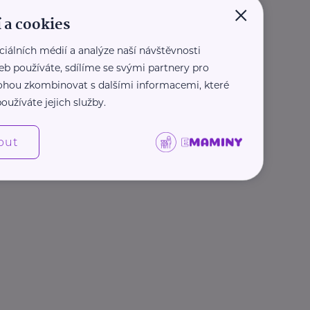
×
 a cookies
ciálních médií a analýze naší návštěvnosti
eb používáte, sdílíme se svými partnery pro
 mohou zkombinovat s dalšími informacemi, které
oužíváte jejich služby.
out