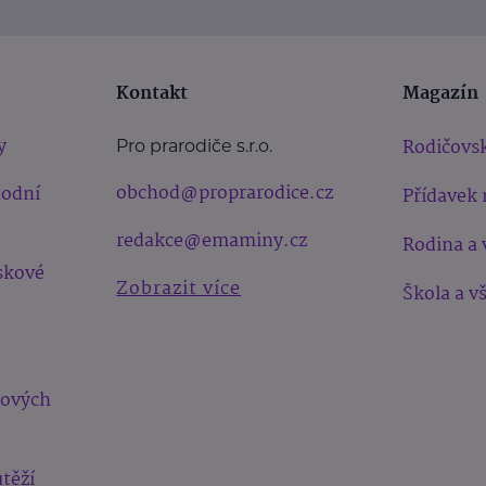
Kontakt
Magazín
y
Rodičovsk
Pro prarodiče s.r.o.
obchod@proprarodice.cz
hodní
Přídavek 
redakce@emaminy.cz
Rodina a 
skové
Zobrazit více
Škola a v
bových
těží