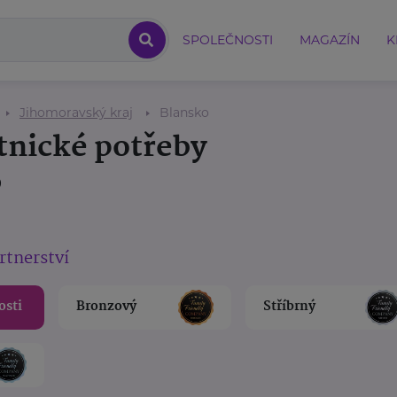
SPOLEČNOSTI
MAGAZÍN
K
Jihomoravský kraj
Blansko
tnické potřeby
o
rtnerství
osti
Bronzový
Stříbrný