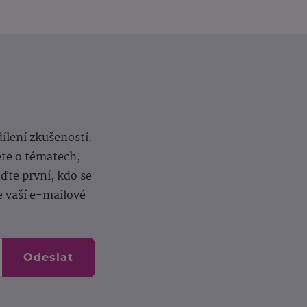
dílení zkušeností.
ěte o tématech,
te první, kdo se
e vaší e-mailové
Odeslat