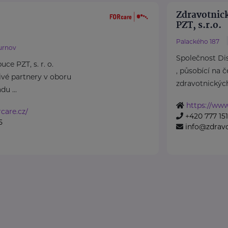
Zdravotnick
PZT, s.r.o.
Palackého 187
urnov
Společnost Dist
ce PZT, s. r. o.
, působící na 
ivé partnery v oboru
zdravotnických 
du ...
https://www
care.cz/
+420 777 151
5
info@zdravo