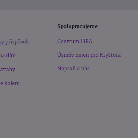
Spolupracujeme
Centrum LIRA
ý příspěvek
Úsměv nejen pro Kryštofa
na dítě
Napsali o nás
vztahy
še kolem