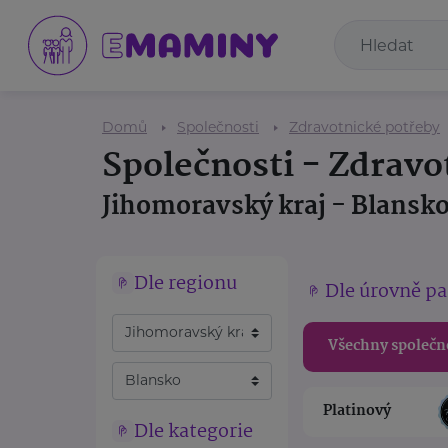
Domů
Společnosti
Zdravotnické potřeby
Společnosti - Zdravo
Jihomoravský kraj - Blansk
Dle regionu
Dle úrovně pa
Všechny společn
Platinový
Dle kategorie