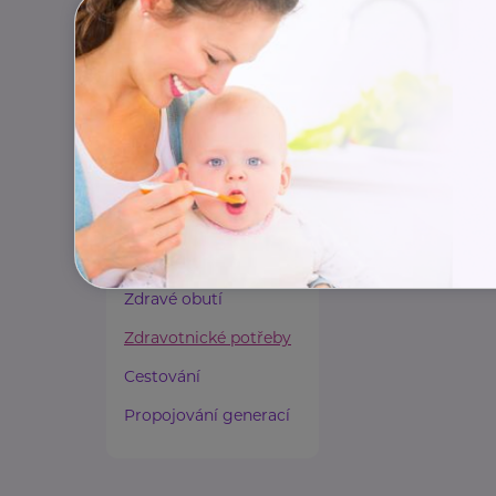
Paliativní péče
Rady a tipy
Harmonie duše a těla
Zaměstnávání osob ze
zdravotním
postižením
Lázeňství a wellness
Zdravé spaní a sezení
Zdravé obutí
Zdravotnické potřeby
Cestování
Propojování generací