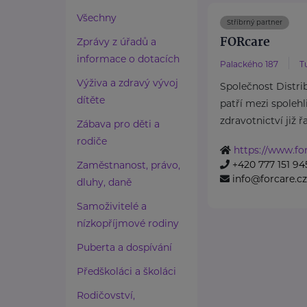
Všechny
Stříbrný partner
FORcare
Zprávy z úřadů a
informace o dotacích
Palackého 187
T
Výživa a zdravý vývoj
Společnost Distribu
dítěte
patří mezi spolehl
zdravotnictví již řa
Zábava pro děti a
rodiče
https://www.for
+420 777 151 94
Zaměstnanost, právo,
info@forcare.cz
dluhy, daně
Samoživitelé a
nízkopříjmové rodiny
Puberta a dospívání
Předškoláci a školáci
Rodičovství,