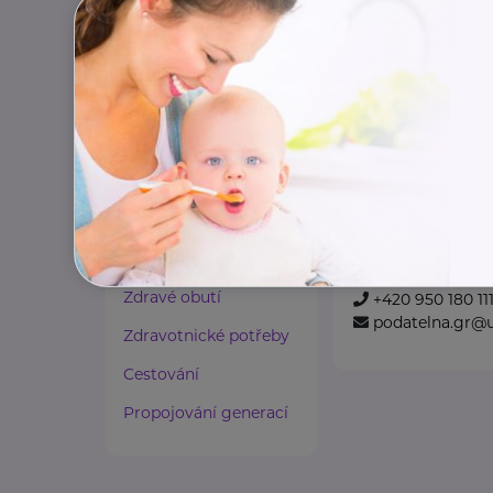
+420 608 452 12
Paliativní péče
info@spoluzivo
Rady a tipy
Harmonie duše a těla
Zaměstnávání osob ze
Úřad práce Če
zdravotním
postižením
Dobrovského 1278/2
Lázeňství a wellness
Pro výběr konkrét
Zdravé spaní a sezení
www.uradprace
Zdravé obutí
+420 950 180 11
podatelna.gr@u
Zdravotnické potřeby
Cestování
Propojování generací