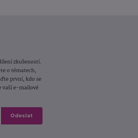
dílení zkušeností.
ěte o tématech,
te první, kdo se
e vaší e-mailové
Odeslat