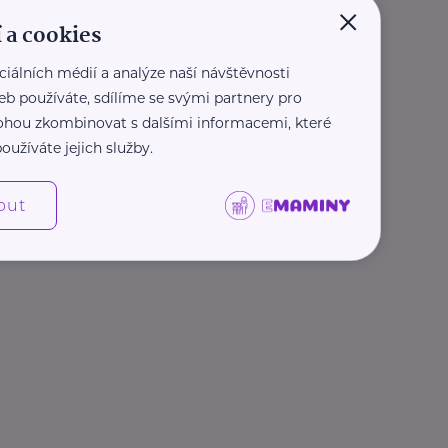
×
 a cookies
nnasit.cz/
asit.cz
ciálních médií a analýze naší návštěvnosti
eb používáte, sdílíme se svými partnery pro
 mohou zkombinovat s dalšími informacemi, které
oužíváte jejich služby.
out