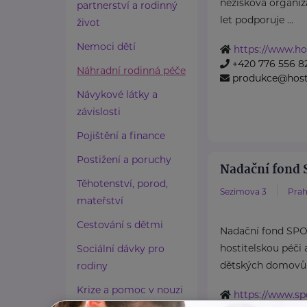
nezisková organiza
partnerství a rodinný
let podporuje ...
život
Nemoci dětí
https://www.ho
+420 776 556 8
Náhradní rodinná péče
produkce@host
Návykové látky a
závislosti
Pojištění a finance
Postižení a poruchy
Nadační fond
Těhotenství, porod,
Sezimova 3
Prah
mateřství
Cestování s dětmi
Nadační fond SP
hostitelskou péči 
Sociální dávky pro
dětských domovů s
rodiny
Krize a pomoc v nouzi
https://www.spo