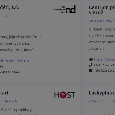
ěti, z.ú.
Centrum pro
v Brně
Praha
Biskupská 280/7
Církevní právn
rejstříku evid
ací, jejímž posláním je
vedeném Minis
ohrožených dětí.
zákona ...
považujeme takové ...
https://www
ohrozenedeti.cz/
+420 542 21
40
info@crsp.c
zenedeti.cz
tart
Láskyplná n
Praha 6
V Aleji 544
N
Česká republika je