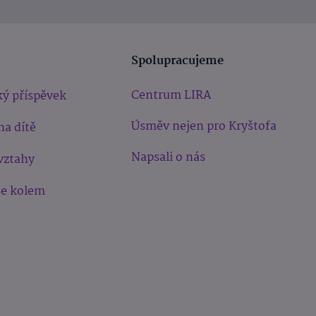
Spolupracujeme
Centrum LIRA
ý příspěvek
Úsměv nejen pro Kryštofa
na dítě
Napsali o nás
vztahy
še kolem