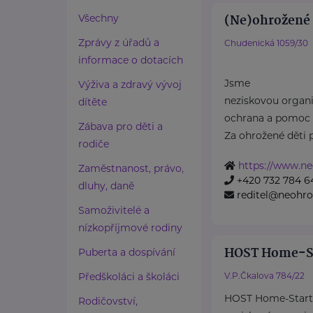
(Ne)ohrožené d
Všechny
Zprávy z úřadů a
Chudenická 1059/30
informace o dotacích
Jsme
Výživa a zdravý vývoj
neziskovou organiz
dítěte
ochrana a pomoc 
Zábava pro děti a
Za ohrožené děti 
rodiče
https://www.ne
Zaměstnanost, právo,
+420 732 784 6
dluhy, daně
reditel@neohro
Samoživitelé a
nízkopříjmové rodiny
HOST Home-S
Puberta a dospívání
Předškoláci a školáci
V.P.Čkalova 784/22
HOST Home-Start 
Rodičovství,