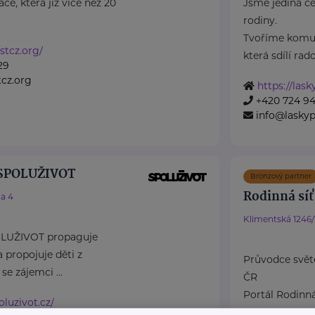
ce, která již více než 20
Jsme jediná če
rodiny.
Tvoříme komun
stcz.org/
která sdílí rados
29
cz.org
https://las
+420 724 9
info@laskyp
 SPOLUŽIVOT
Bronzový partner
Rodinná síť
a 4
Klimentská 1246/
OLUŽIVOT propaguje
a propojuje děti z
Průvodce svět
e zájemci ...
ČR
Portál Rodinná
luzivot.cz/
platforma zamě