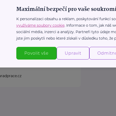
1
t.cz
Maximální bezpečí pro vaše soukromí
https://rodi
info@rodinn
K personalizaci obsahu a reklam, poskytování funkcí so
využíváme soubory cookie
. Informace o tom, jak náš w
sociální média, inzerci a analýzy. Partneři tyto údaje
ské republiky
jste jim poskytli nebo které získali v důsledku toho, že p
5
Praha 7 - Holešovice
Povolit vše
Upravit
Odmítn
ní pobočky klikněte zde.
.cz
1
radprace.cz