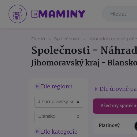
Domů
Společnosti
Náhradní rodinná péče
Společnosti - Náhrad
Jihomoravský kraj - Blansk
Dle regionu
Dle úrovně pa
Všechny společn
Platinový
Dle kategorie