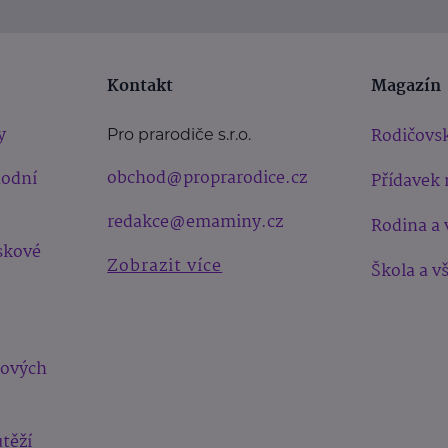
Kontakt
Magazín
y
Rodičovsk
Pro prarodiče s.r.o.
obchod@proprarodice.cz
hodní
Přídavek 
redakce@emaminy.cz
Rodina a 
skové
Zobrazit více
Škola a v
bových
těží