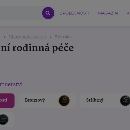
SPOLEČNOSTI
MAGAZÍN
K
Jihomoravský kraj
Blansko
ní rodinná péče
o
rtnerství
osti
Bronzový
Stříbrný