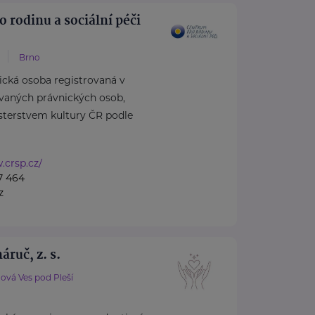
 rodinu a sociální péči
Brno
ická osoba registrovaná v
ovaných právnických osob,
terstvem kultury ČR podle
.crsp.cz/
7 464
z
áruč, z. s.
ová Ves pod Pleší