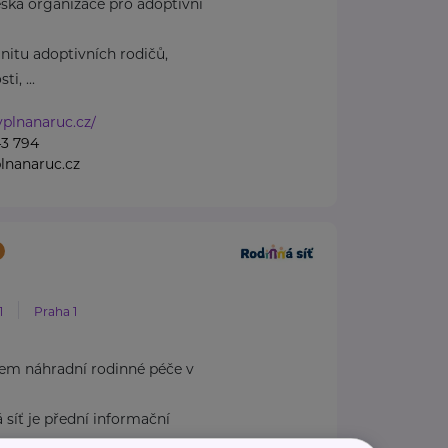
ská organizace pro adoptivní
itu adoptivních rodičů,
ti, ...
kyplnanaruc.cz/
43 794
lnanaruc.cz
1
Praha 1
em náhradní rodinné péče v
 síť je přední informační
řená ...